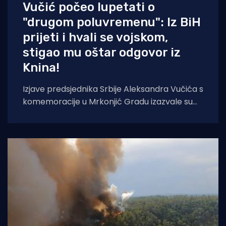
Vučić počeo lupetati o
"drugom poluvremenu": Iz BiH
prijeti i hvali se vojskom,
stigao mu oštar odgovor iz
Knina!
Izjave predsjednika Srbije Aleksandra Vučića s
komemoracije u Mrkonjić Gradu izazvale su
val reakcija u hrvatskom političkom vrhu.
Vučić je