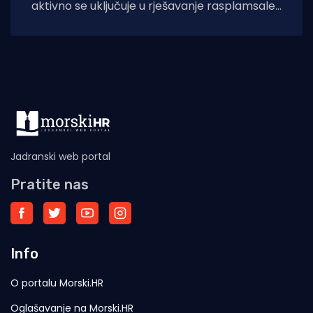
aktivno se uključuje u rješavanje rasplamsale
migracijske krize u španjolskoj enklavi Ceuti.
Odlukom predsjednice EK Ursule
Jadranski web portal
Pratite nas
Info
O portalu Morski.HR
Oglašavanje na Morski.HR