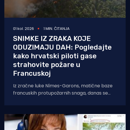
01 kol. 2026
1 MIN. ČITANJA
SNIMKE IZ ZRAKA KOJE
ODUZIMAJU DAH: Pogledajte
kako hrvatski piloti gase
strahovite požare u
Francuskoj
Iz zračne luke Nîmes-Garons, matične baze
francuskih protupožarnih snaga, danas se
javio kapetan hrvatske posade Canadaira
bojnik Igor Mindoljević: