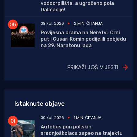
vodocrpilište, a ugroženo pola
Dalmacije!
08 kol. 2026
2 MIN. ČITANJA
Povijesna drama na Neretvi: Crni
put i Gusari Komin podijelili pobjedu
na 29. Maratonu lađa
PRIKAŽI JOŠ VIJESTI
Istaknute objave
09 kol. 2026
1 MIN. ČITANJA
Autobus pun poljskih
srednjoškolaca zapeo na trajektu