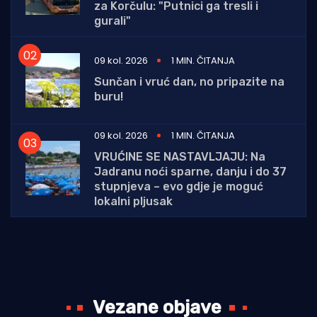
za Korčulu: "Putnici ga tresli i
gurali"
09 kol. 2026
1 MIN. ČITANJA
Sunčan i vruć dan, no pripazite na
buru!
09 kol. 2026
1 MIN. ČITANJA
VRUĆINE SE NASTAVLJAJU: Na
Jadranu noći sparne, danju i do 37
stupnjeva – evo gdje je moguć
lokalni pljusak
Vezane objave