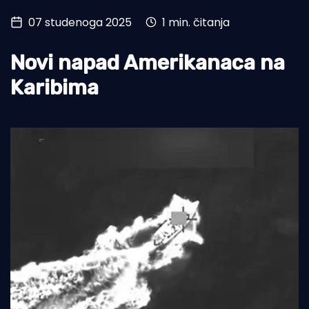
07 studenoga 2025
1 min. čitanja
Turizam i nautika
Pomorstvo
Novi napad Amerikanaca na
Ribolov
Karibima
Ekologija
Tradicija i kultura