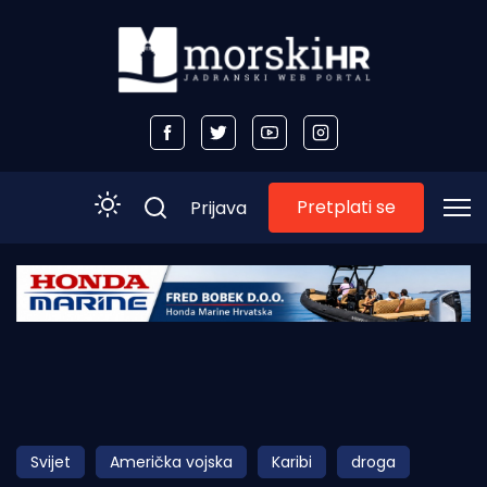
Pretplati se
Prijava
Početna
Morski plus
Morski TV
Obala
Svijet
Američka vojska
Karibi
droga
Otoci