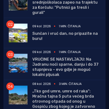
srednjoškolaca zapeo na trajektu
za Korčulu: "Putnici ga tresli i
gurali"
09 kol. 2026
1 MIN. ČITANJA
Sunčan i vruć dan, no pripazite na
buru!
09 kol. 2026
1 MIN. ČITANJA
VRUĆINE SE NASTAVLJAJU: Na
Jadranu noći sparne, danju i do 37
stupnjeva – evo gdje je moguć
lokalni pljusak
08 kol. 2026
3 MIN. ČITANJA
„Tko god umre, umre od raka”:
Mračna tajna 5 puta većeg brda
otrovnog otpada od onog u
Gospiću zbog kojeg je zatvoreno