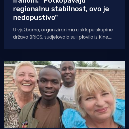
Iranom: "Potkopavaju
regionalnu stabilnost, ovo je
nedopustivo"
U vježbama, organiziranima u sklopu skupine
država BRICS, sudjelovala su i plovila iz Kine,
Rusije te Ujedinjenih Arapskih Emirata.
Sjedinjene