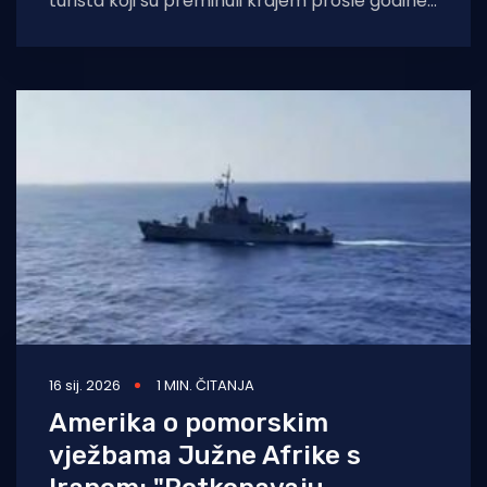
turista koji su preminuli krajem prošle godine i
to nakon što se se
16 sij. 2026
1 MIN. ČITANJA
Amerika o pomorskim
vježbama Južne Afrike s