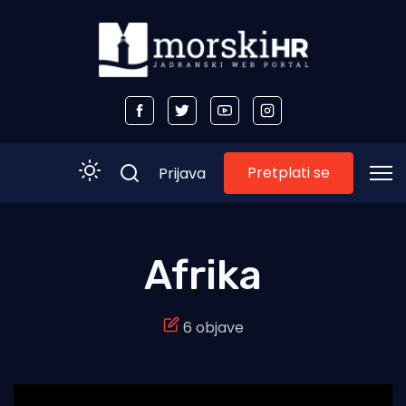
Pretplati se
Prijava
Početna
Afrika
Morski plus
6 objave
Morski TV
Obala
Otoci