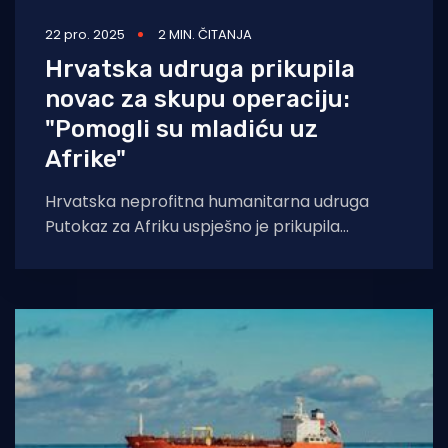
22 pro. 2025
2 MIN. ČITANJA
Hrvatska udruga prikupila
novac za skupu operaciju:
"Pomogli su mladiću uz
Afrike"
Hrvatska neprofitna humanitarna udruga
Putokaz za Afriku uspješno je prikupila
sredstva za operaciju mladića Emmanuela
Nshimiyimana iz Ruande, čime mu