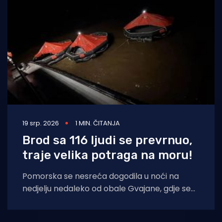
Turizam i nautika
Pomorstvo
Ribolov
Ekologija
Tradicija i kultura
19 srp. 2026
1 MIN. ČITANJA
Brod sa 116 ljudi se prevrnuo,
traje velika potraga na moru!
Pomorska se nesreća dogodila u noći na
nedjelju nedaleko od obale Gvajane, gdje se
prevrnuo brod na kojem je bilo