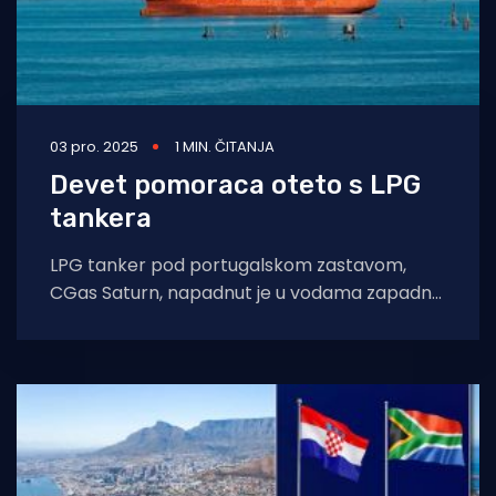
03 pro. 2025
1 MIN. ČITANJA
Devet pomoraca oteto s LPG
tankera
LPG tanker pod portugalskom zastavom,
CGas Saturn, napadnut je u vodama zapadno
od Ekvatorijalne Gvineje. Gvinejski je zaljev
već godinama