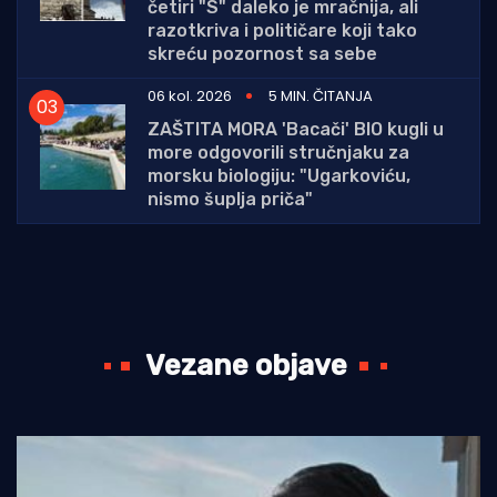
četiri "S" daleko je mračnija, ali
razotkriva i političare koji tako
skreću pozornost sa sebe
06 kol. 2026
5 MIN. ČITANJA
ZAŠTITA MORA 'Bacači' BIO kugli u
more odgovorili stručnjaku za
morsku biologiju: "Ugarkoviću,
nismo šuplja priča"
Vezane objave