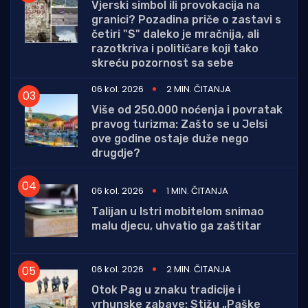
Vjerski simbol ili provokacija na
granici? Pozadina priče o zastavi s
četiri "S" daleko je mračnija, ali
razotkriva i političare koji tako
skreću pozornost sa sebe
06 kol. 2026
2 MIN. ČITANJA
Više od 250.000 noćenja i povratak
pravog turizma: Zašto se u Jelsi
ove godine ostaje duže nego
drugdje?
06 kol. 2026
1 MIN. ČITANJA
Talijan u Istri mobitelom snimao
malu djecu, uhvatio ga zaštitar
06 kol. 2026
2 MIN. ČITANJA
Otok Pag u znaku tradicije i
vrhunske zabave: Stižu „Paške