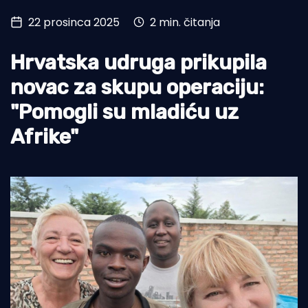
22 prosinca 2025
2 min. čitanja
Turizam i nautika
Pomorstvo
Hrvatska udruga prikupila
Ribolov
novac za skupu operaciju:
"Pomogli su mladiću uz
Ekologija
Afrike"
Tradicija i kultura