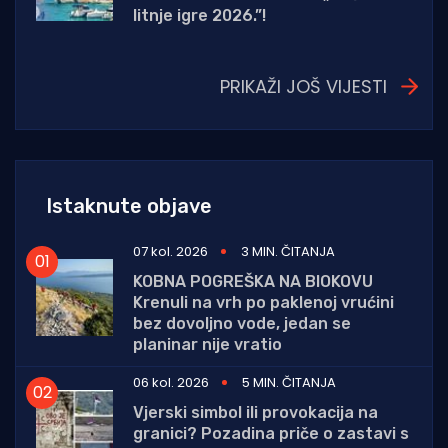
litnje igre 2026.”!
PRIKAŽI JOŠ VIJESTI
Istaknute objave
07 kol. 2026
3 MIN. ČITANJA
KOBNA POGREŠKA NA BIOKOVU
Krenuli na vrh po paklenoj vrućini
bez dovoljno vode, jedan se
planinar nije vratio
06 kol. 2026
5 MIN. ČITANJA
Vjerski simbol ili provokacija na
granici? Pozadina priče o zastavi s