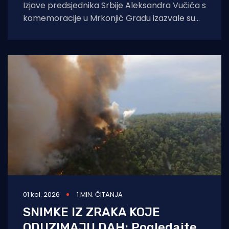
Izjave predsjednika Srbije Aleksandra Vučića s
komemoracije u Mrkonjić Gradu izazvale su
val reakcija u hrvatskom političkom vrhu.
Vučić je
01 kol. 2026
1 MIN. ČITANJA
SNIMKE IZ ZRAKA KOJE
ODUZIMAJU DAH: Pogledajte