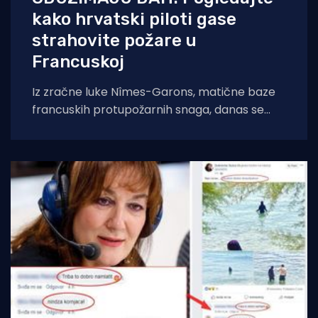
kako hrvatski piloti gase
strahovite požare u
Francuskoj
Iz zračne luke Nîmes-Garons, matične baze
francuskih protupožarnih snaga, danas se
javio kapetan hrvatske posade Canadaira
bojnik Igor Mindoljević: