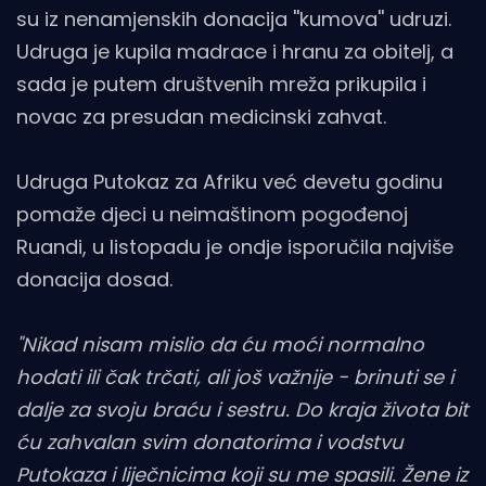
su iz nenamjenskih donacija ''kumova'' udruzi.
Udruga je kupila madrace i hranu za obitelj, a
sada je putem društvenih mreža prikupila i
novac za presudan medicinski zahvat.
Udruga Putokaz za Afriku već devetu godinu
pomaže djeci u neimaštinom pogođenoj
Ruandi, u listopadu je ondje isporučila najviše
donacija dosad.
"Nikad nisam mislio da ću moći normalno
hodati ili čak trčati, ali još važnije - brinuti se i
dalje za svoju braću i sestru. Do kraja života bit
ću zahvalan svim donatorima i vodstvu
Putokaza i liječnicima koji su me spasili. Žene iz