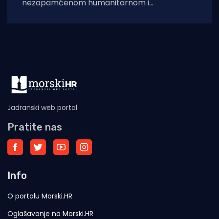
nezapamćenom humanitarnom i
sigurnosnom krizom nakon što je čak 60.000
migranata s područja
Jadranski web portal
Pratite nas
Info
O portalu Morski.HR
Oglašavanje na Morski.HR