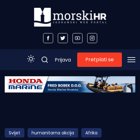
Pretplati se
Prijava
Početna
Morski plus
Morski TV
Obala
Svijet
humanitarna akcija
Afrika
Otoci