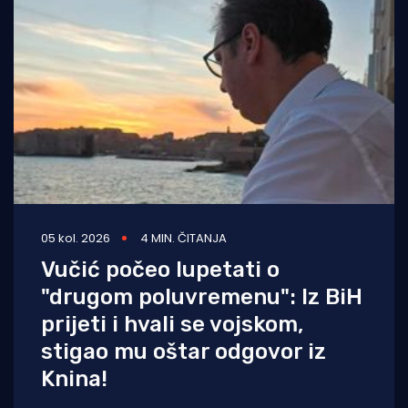
05 kol. 2026
4 MIN. ČITANJA
Vučić počeo lupetati o
"drugom poluvremenu": Iz BiH
prijeti i hvali se vojskom,
stigao mu oštar odgovor iz
Knina!