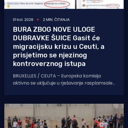
01 kol. 2026
2 MIN. ČITANJA
BURA ZBOG NOVE ULOGE
DUBRAVKE ŠUICE Gasit će
migracijsku krizu u Ceuti, a
prisjetimo se njezinog
kontroverznog istupa
BRUXELLES / CEUTA – Europska komisija
aktivno se uključuje u rješavanje rasplamsale
migracijske krize u španjolskoj enklavi Ceuti.
Odlukom predsjednice EK Ursule