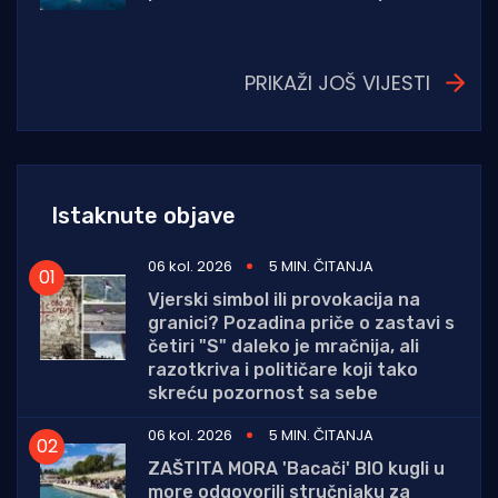
PRIKAŽI JOŠ VIJESTI
Istaknute objave
06 kol. 2026
5 MIN. ČITANJA
Vjerski simbol ili provokacija na
granici? Pozadina priče o zastavi s
četiri "S" daleko je mračnija, ali
razotkriva i političare koji tako
skreću pozornost sa sebe
06 kol. 2026
5 MIN. ČITANJA
ZAŠTITA MORA 'Bacači' BIO kugli u
more odgovorili stručnjaku za