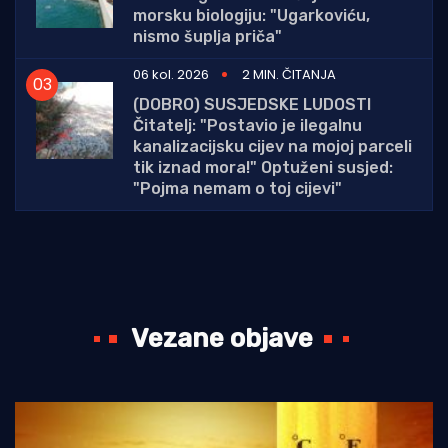
morsku biologiju: "Ugarkoviću,
nismo šuplja priča"
06 kol. 2026
2 MIN. ČITANJA
(DOBRO) SUSJEDSKE LUDOSTI
Čitatelj: "Postavio je ilegalnu
kanalizacijsku cijev na mojoj parceli
tik iznad mora!" Optuženi susjed:
"Pojma nemam o toj cijevi"
Vezane objave