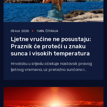
05 kol. 2026
1 MIN. ČITANJA
Ljetne vrućine ne posustaju:
Praznik će proteći u znaku
sunca i visokih temperatura
Hrvatsku u srijedu očekuje nastavak pravog
ljetnog vremena, uz pretežno sunčano i
iznimno vruće vrijeme diljem zemlje, napose
na Jadranu