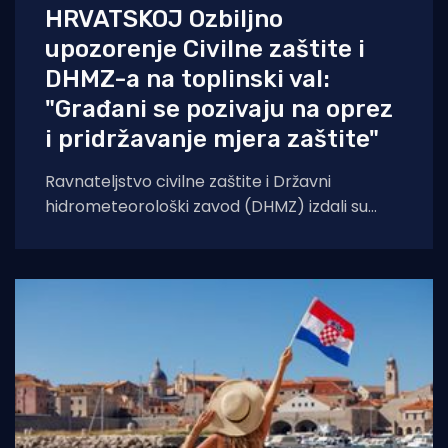
HRVATSKOJ Ozbiljno
upozorenje Civilne zaštite i
DHMZ-a na toplinski val:
"Građani se pozivaju na oprez
i pridržavanje mjera zaštite"
Ravnateljstvo civilne zaštite i Državni
hidrometeorološki zavod (DHMZ) izdali su
upozorenje na toplinski val koji će danas i
sutra zahvatiti