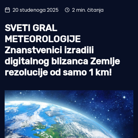
20 studenoga 2025
2 min. čitanja
Turizam i nautika
Pomorstvo
SVETI GRAL
Ribolov
METEOROLOGIJE
Znanstvenici izradili
Ekologija
digitalnog blizanca Zemlje
Tradicija i kultura
rezolucije od samo 1 km!