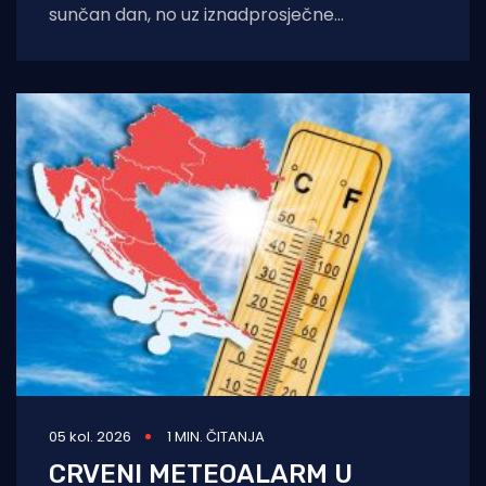
sunčan dan, no uz iznadprosječne
temperature stižu i povremene nestabilnosti
u
05 kol. 2026
1 MIN. ČITANJA
CRVENI METEOALARM U