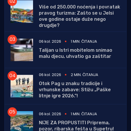
Više od 250.000 noćenja i povratak
pravog turizma: Zašto se u Jelsi
ove godine ostaje duže nego
drugdje?
06 kol. 2026
1 MIN. ČITANJA
Talijan u Istri mobitelom snimao
malu djecu, uhvatio ga zaštitar
06 kol. 2026
2 MIN. ČITANJA
Otok Pag u znaku tradicije i
vrhunske zabave: Stižu „Paške
litnje igre 2026.”!
06 kol. 2026
1 MIN. ČITANJA
NIJE ZA PROPUSTITI Priprema,
pozor, ribarska fešta u Supetru!