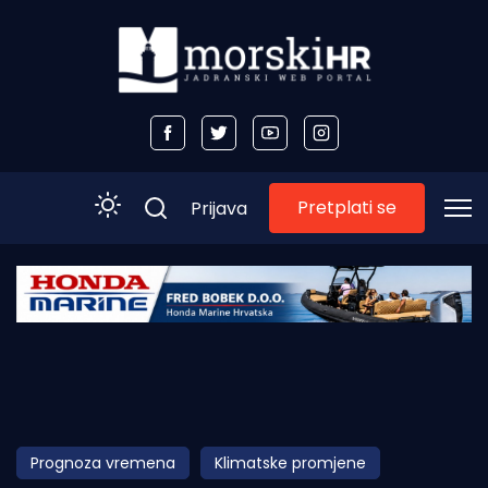
Pretplati se
Prijava
Početna
Morski plus
Morski TV
Obala
Prognoza vremena
Klimatske promjene
Otoci