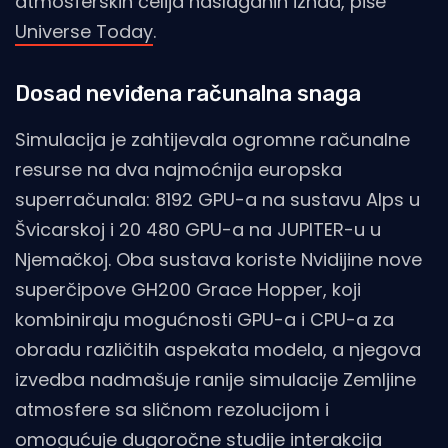
atmosferskih ćelija naslaganih iznad, piše
Universe Today
.
Dosad neviđena računalna snaga
Simulacija je zahtijevala ogromne računalne
resurse na dva najmoćnija europska
superračunala: 8192 GPU-a na sustavu Alps u
Švicarskoj i 20 480 GPU-a na JUPITER-u u
Njemačkoj. Oba sustava koriste Nvidijine nove
superčipove GH200 Grace Hopper, koji
kombiniraju mogućnosti GPU-a i CPU-a za
obradu različitih aspekata modela, a njegova
izvedba nadmašuje ranije simulacije Zemljine
atmosfere sa sličnom rezolucijom i
omogućuje dugoročne studije interakcija