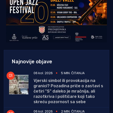
Najnovije objave
06 kol. 2026
5 MIN. ČITANJA
Vjerski simbol ili provokacija na
granici? Pozadina priče o zastavi s
četiri "S" daleko je mračnija, ali
razotkriva i političare koji tako
skreću pozornost sa sebe
06 kol. 2026
2 MIN. ČITANJA