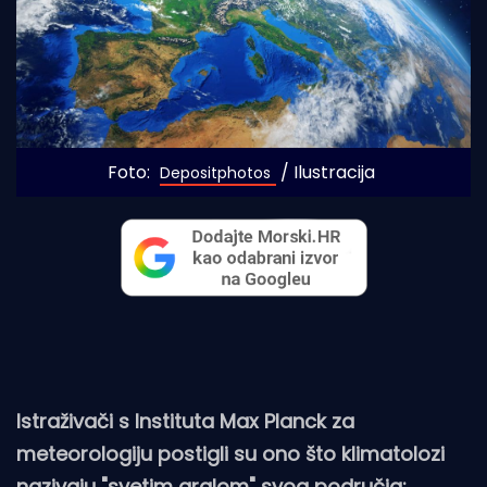
Foto: 
 / Ilustracija
Depositphotos
Istraživači s Instituta Max Planck za
meteorologiju postigli su ono što klimatolozi
nazivaju "svetim gralom" svog područja: