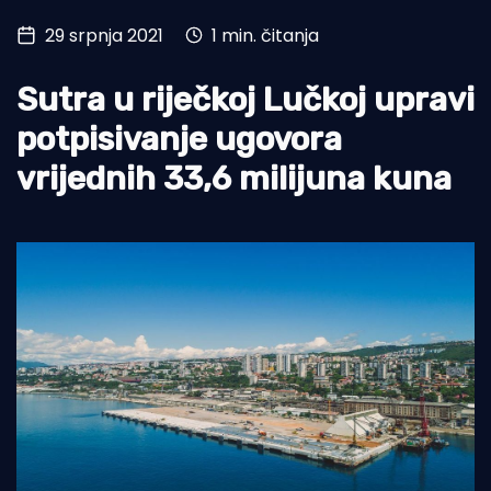
29 srpnja 2021
1 min. čitanja
Turizam i nautika
Pomorstvo
Sutra u riječkoj Lučkoj upravi
Ribolov
potpisivanje ugovora
vrijednih 33,6 milijuna kuna
Ekologija
Tradicija i kultura