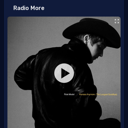
Radio More