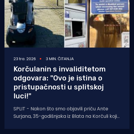
23 tra. 2026
3 MIN. ČITANJA
Korčulanin s invaliditetom
odgovara: "Ovo je istina o
pristupačnosti u splitskoj
luci!"
SPLIT - Nakon što smo objavili priču Ante
Surjana, 35-godišnjaka iz Blata na Korčuli koji
je zbog invaliditeta donjih ekstremiteta