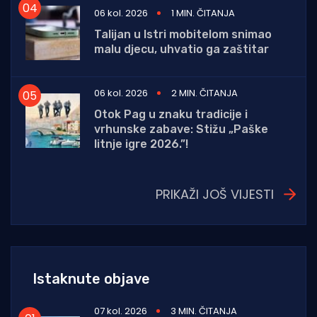
06 kol. 2026
1 MIN. ČITANJA
Talijan u Istri mobitelom snimao
malu djecu, uhvatio ga zaštitar
06 kol. 2026
2 MIN. ČITANJA
Otok Pag u znaku tradicije i
vrhunske zabave: Stižu „Paške
litnje igre 2026.”!
PRIKAŽI JOŠ VIJESTI
Istaknute objave
07 kol. 2026
3 MIN. ČITANJA