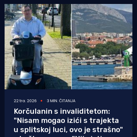
22 tra. 2026
3 MIN. ČITANJA
Korčulanin s invaliditetom:
"Nisam mogao izići s trajekta
u splitskoj luci, ovo je strašno"