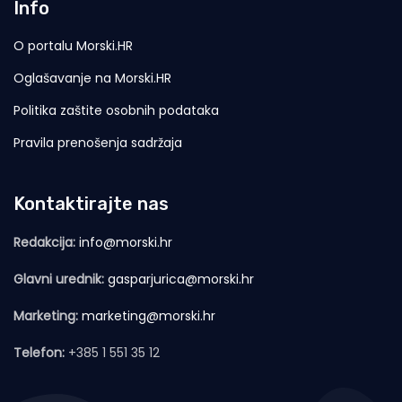
Info
O portalu Morski.HR
Oglašavanje na Morski.HR
Politika zaštite osobnih podataka
Pravila prenošenja sadržaja
Kontaktirajte nas
Redakcija:
info@morski.hr
Glavni urednik:
gasparjurica@morski.hr
Marketing:
marketing@morski.hr
Telefon:
+385 1 551 35 12