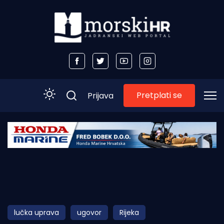
Pretplati se
Prijava
Početna
Morski plus
Morski TV
Obala
lučka uprava
ugovor
Rijeka
Otoci