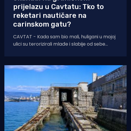
prijelazu u Cavtatu: Tko to
reketari nautičare na
carinskom gatu?
CAVTAT - Kada sam bio mali, huligani u mojoj
ulici su terorizirali mlađe i slabije od sebe
nudeći im da kupe