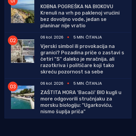
KOBNA POGREŠKA NA BIOKOVU
Krenuli na vrh po paklenoj vrućini
bez dovoljno vode, jedan se
planinar nije vratio
06 kol. 2026
5 MIN. ČITANJA
Vjerski simbol ili provokacija na
granici? Pozadina priče o zastavi s
četiri "S" daleko je mračnija, ali
razotkriva i političare koji tako
skreću pozornost sa sebe
06 kol. 2026
5 MIN. ČITANJA
ZAŠTITA MORA 'Bacači' BIO kugli u
more odgovorili stručnjaku za
morsku biologiju: "Ugarkoviću,
nismo šuplja priča"