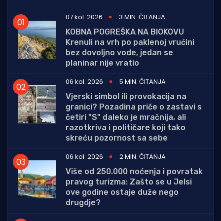
07 kol. 2026
3 MIN. ČITANJA
KOBNA POGREŠKA NA BIOKOVU
Krenuli na vrh po paklenoj vrućini
bez dovoljno vode, jedan se
planinar nije vratio
06 kol. 2026
5 MIN. ČITANJA
Vjerski simbol ili provokacija na
granici? Pozadina priče o zastavi s
četiri "S" daleko je mračnija, ali
razotkriva i političare koji tako
skreću pozornost sa sebe
06 kol. 2026
2 MIN. ČITANJA
Više od 250.000 noćenja i povratak
pravog turizma: Zašto se u Jelsi
ove godine ostaje duže nego
drugdje?