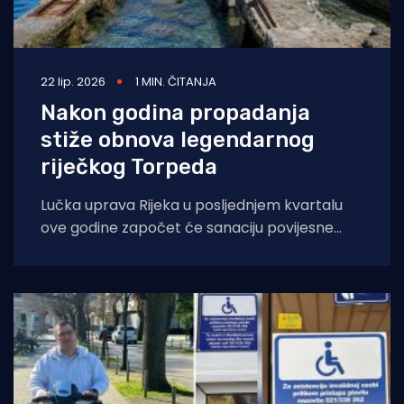
22 lip. 2026
1 MIN. ČITANJA
Nakon godina propadanja
stiže obnova legendarnog
riječkog Torpeda
Lučka uprava Rijeka u posljednjem kvartalu
ove godine započet će sanaciju povijesne
lansirne rampe torpeda, jednog od najvažnijih
spomenika riječke