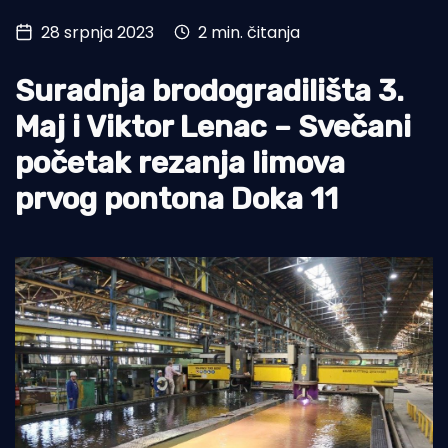
28 srpnja 2023
2 min. čitanja
Turizam i nautika
Pomorstvo
Suradnja brodogradilišta 3.
Ribolov
Maj i Viktor Lenac – Svečani
početak rezanja limova
Ekologija
prvog pontona Doka 11
Tradicija i kultura