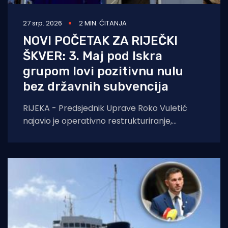
27 srp. 2026
2 MIN. ČITANJA
NOVI POČETAK ZA RIJEČKI
ŠKVER: 3. Maj pod Iskra
grupom lovi pozitivnu nulu
bez državnih subvencija
RIJEKA - Predsjednik Uprave Roko Vuletić
najavio je operativno restrukturiranje,
racionalizaciju troškova i borbu za nove
ugovore. Bez pomiša države, cilj