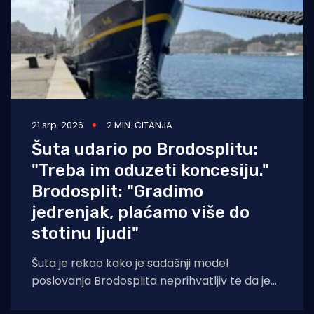
21 srp. 2026
2 MIN. ČITANJA
Šuta udario po Brodosplitu:
"Treba im oduzeti koncesiju."
Brodosplit: "Gradimo
jedrenjak, plaćamo više do
stotinu ljudi"
Šuta je rekao kako je sadašnji model
poslovanja Brodosplita neprihvatljiv te da je
zbog dugotrajnog predstečajnog postupka