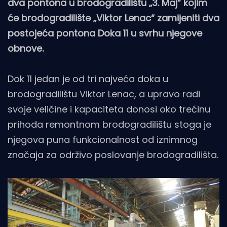
dva pontona u brodogradilištu „3. Maj“ kojim
će brodogradilište „Viktor Lenac“ zamijeniti dva
postojeća pontona Doka 11 u svrhu njegove
obnove.
Dok 11 jedan je od tri najveća doka u
brodogradilištu Viktor Lenac, a upravo radi
svoje veličine i kapaciteta donosi oko trećinu
prihoda remontnom brodogradilištu stoga je
njegova puna funkcionalnost od iznimnog
značaja za održivo poslovanje brodogradilišta.