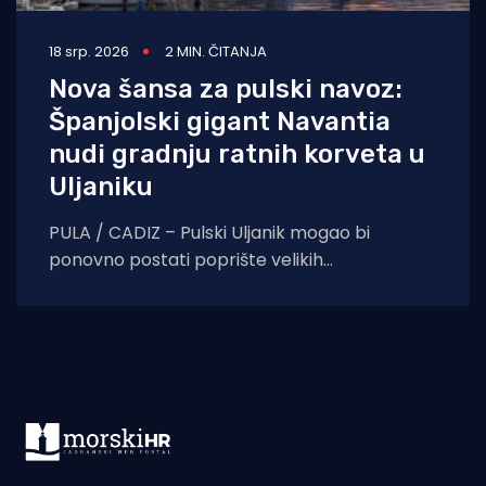
18 srp. 2026
2 MIN. ČITANJA
Nova šansa za pulski navoz:
Španjolski gigant Navantia
nudi gradnju ratnih korveta u
Uljaniku
PULA / CADIZ – Pulski Uljanik mogao bi
ponovno postati poprište velikih
brodograđevnih projekata. Uljanik
brodogradnja potpisala je memorandum o
razumijevanju sa