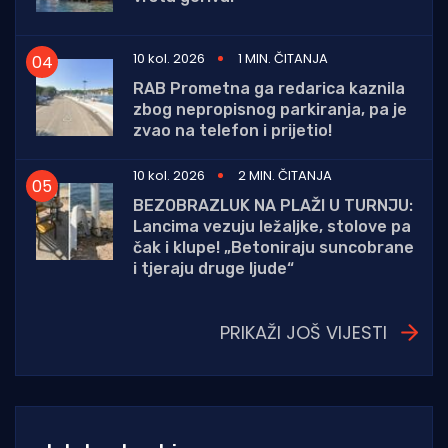
10 kol. 2026
1 MIN. ČITANJA
RAB Prometna ga redarica kaznila
zbog nepropisnog parkiranja, pa je
zvao na telefon i prijetio!
10 kol. 2026
2 MIN. ČITANJA
BEZOBRAZLUK NA PLAŽI U TURNJU:
Lancima vezuju ležaljke, stolove pa
čak i klupe! „Betoniraju suncobrane
i tjeraju druge ljude“
PRIKAŽI JOŠ VIJESTI