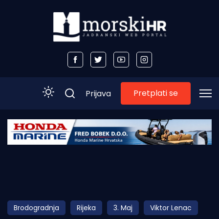
Pretplati se
Prijava
Početna
Morski plus
Morski TV
Obala
Brodogradnja
Rijeka
3. Maj
Viktor Lenac
Otoci