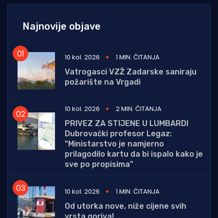
Najnovije objave
10 kol. 2026
1 MIN. ČITANJA
Vatrogasci VZŽ Zadarske saniraju
požarište na Vrgadi
10 kol. 2026
2 MIN. ČITANJA
PRIVEZ ZA STIJENE U LUMBARDI
Dubrovački profesor Legaz:
"Ministarstvo je namjerno
prilagodilo kartu da bi ispalo kako je
sve po propisima"
10 kol. 2026
1 MIN. ČITANJA
Od utorka nove, niže cijene svih
vrsta goriva!