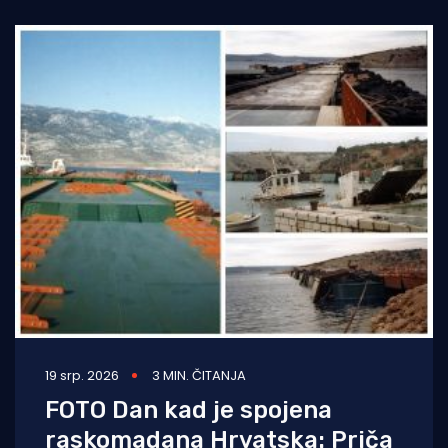
grad izgubio milijune
19 srp. 2026
3 MIN. ČITANJA
FOTO Dan kad je spojena
raskomadana Hrvatska: Priča