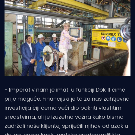
- Imperativ nam je imati u funkciji Dok 11 čime
prije moguće. Financijski je to za nas zahtjevna
investicija čiji ćemo veći dio pokriti vlastitim
sredstvima, ali je izuzetno važna kako bismo
zadržali naše klijente, spriječili njihov odlazak u
druga, nama konkurentska brodogradilišta i