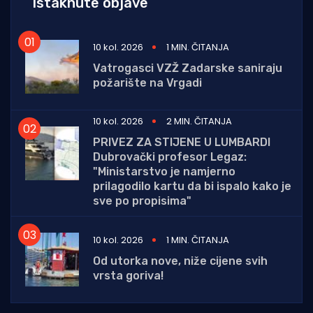
Istaknute objave
10 kol. 2026
1 MIN. ČITANJA
Vatrogasci VZŽ Zadarske saniraju
požarište na Vrgadi
10 kol. 2026
2 MIN. ČITANJA
PRIVEZ ZA STIJENE U LUMBARDI
Dubrovački profesor Legaz:
"Ministarstvo je namjerno
prilagodilo kartu da bi ispalo kako je
sve po propisima"
10 kol. 2026
1 MIN. ČITANJA
Od utorka nove, niže cijene svih
vrsta goriva!