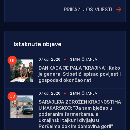
PRIKAŽI JOŠ VIJESTI
Istaknute objave
07 kol. 2026
3 MIN. ČITANJA
DAN KADA JE PALA "KRAJINA": Kako
je general Stipetić ispisao povijest i
gospodski okončao rat
07 kol. 2026
2 MIN. ČITANJA
SARAJLIJA ZGROŽEN KRAJNOSTIMA
U MAKARSKOJ: "Ja sam bježao u
poderanim farmerkama, a
ukrajinski tajkuni divljaju u
Poršeima dok im domovina gori!"