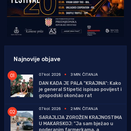
Najnovije objave
07 kol. 2026
3 MIN. ČITANJA
DAN KADA JE PALA "KRAJINA": Kako
je general Stipetić ispisao povijest i
gospodski okončao rat
07 kol. 2026
2 MIN. ČITANJA
SARAJLIJA ZGROŽEN KRAJNOSTIMA
U MAKARSKOJ: "Ja sam bježao u
poderanim farmerkama, a