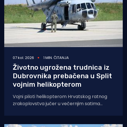
07 kol. 2026
1 MIN. ČITANJA
Životno ugrožena trudnica iz
Dubrovnika prebačena u Split
vojnim helikopterom
Vojni piloti helikopterom Hrvatskog ratnog
zrakoplovstva jučer u večernjim satima
prevezli su životno ugroženu trudnicu iz Opće
bolnice Dubrovnik u