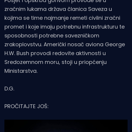
Posjet i opskrba gorivom provode se u
zračnim lukama država članica Saveza u
kojima se time najmanje remeti civilni zračni
promet i koje imaju potrebnu infrastrukturu te
sposobnosti potrebne savezničkom
zrakoplovstvu. Američki nosač aviona George
H.W. Bush provodi redovite aktivnosti u
Sredozemnom moru, stoji u priopćenju
Ministarstva.
D.G.
PROČITAJTE JOŠ: