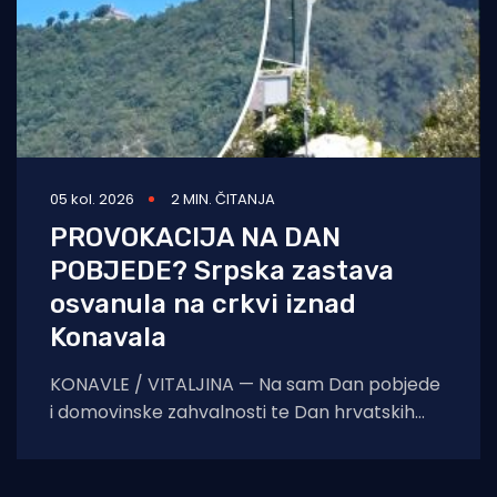
05 kol. 2026
2 MIN. ČITANJA
PROVOKACIJA NA DAN
POBJEDE? Srpska zastava
osvanula na crkvi iznad
Konavala
KONAVLE / VITALJINA — Na sam Dan pobjede
i domovinske zahvalnosti te Dan hrvatskih
branitelja, na crkvi sv. Ilije iznad Vitaljine, koja