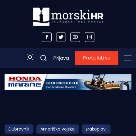
Pretplati se
Prijava
Početna
Morski plus
Morski TV
Obala
Dubrovnik
Američka vojska
zrakoplovi
Otoci