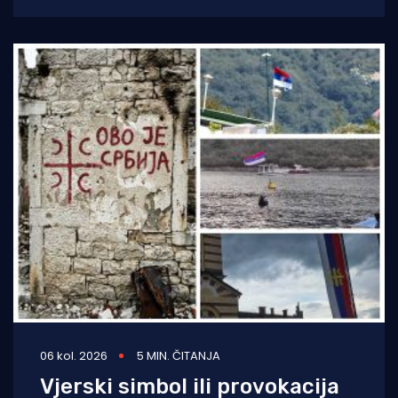
Novog Vinodolskog, jutros se zatreslo i tlo
06 kol. 2026
5 MIN. ČITANJA
Vjerski simbol ili provokacija