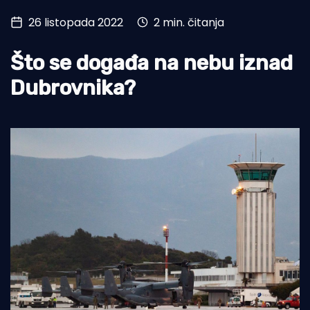
26 listopada 2022
2 min. čitanja
Turizam i nautika
Pomorstvo
Što se događa na nebu iznad
Ribolov
Dubrovnika?
Ekologija
Tradicija i kultura