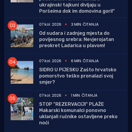
ukrajinski tajkuni divljaju u
Poršeima dok im domovina gori!"
07 kol. 2026
3 MIN. ČITANJA
Od sudara i zadnjeg mjesta do
povijesnog srebra: Nevjerojatan
preokret Lađarica u plavom!
07 kol. 2026
6 MIN. ČITANJA
SIDRO U PIJESKU Zašto hrvatsko
pomorstvo teško pronalazi svoj
smjer?
07 kol. 2026
1 MIN. ČITANJA
STOP "REZERVACIJI" PLAŽE
Makarski komunalci ponovno
uklanjali ručnike ostavljene preko
noći