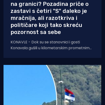
na granici? Pozadina priče o
zastavi s četiri "S" daleko je
mračnija, ali razotkriva i
političare koji tako skreću
pozornost sa sebe
KONAVLE - Dok su se stanovnici i gosti
Konavala gušili u kilometarskim prometnim
čepovima na jedinoj lokalnoj cesti, načelniku
Boži Lasiću