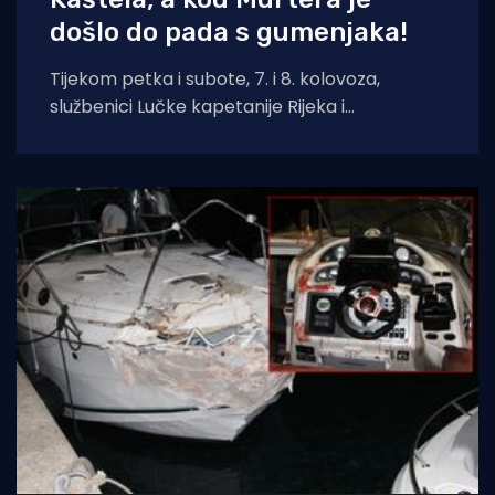
došlo do pada s gumenjaka!
Tijekom petka i subote, 7. i 8. kolovoza,
službenici Lučke kapetanije Rijeka i
pripadajućih ispostava spasili su ukupno četiri
osobe.