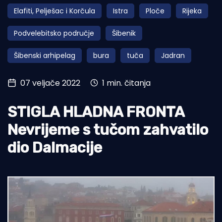
Elafiti, Pelješac i Korčula
Istra
Ploče
Rijeka
Turizam i nautika
Podvelebitsko područje
Šibenik
Pomorstvo
Šibenski arhipelag
bura
tuča
Jadran
Ribolov
Ekologija
07 veljače 2022
1 min. čitanja
Tradicija i kultura
STIGLA HLADNA FRONTA
Nevrijeme s tučom zahvatilo
dio Dalmacije