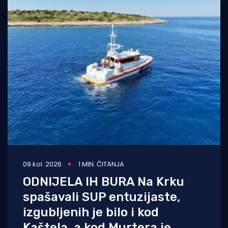
09 kol. 2026
1 MIN. ČITANJA
ODNIJELA IH BURA Na Krku
spašavali SUP entuzijaste,
izgubljenih je bilo i kod
Kaštela, a kod Murtera je