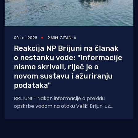
09 kol. 2026
2 MIN. ČITANJA
Reakcija NP Brijuni na članak
o nestanku vode: "Informacije
nismo skrivali, riječ je o
novom sustavu i ažuriranju
podataka"
BRIJUNI - Nakon informacije o prekidu
opskrbe vodom na otoku Veliki Brijun, uz
članak na portalu Morski HR koji otkriva da