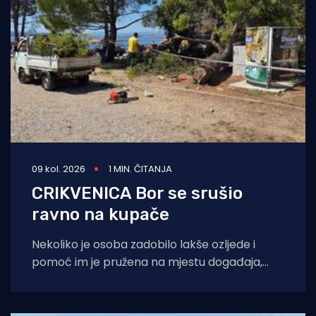
09 kol. 2026
1 MIN. ČITANJA
CRIKVENICA Bor se srušio
ravno na kupače
Nekoliko je osoba zadobilo lakše ozljede i
pomoć im je pružena na mjestu događaja,
javlja portal Crikva.hr. Pri padu