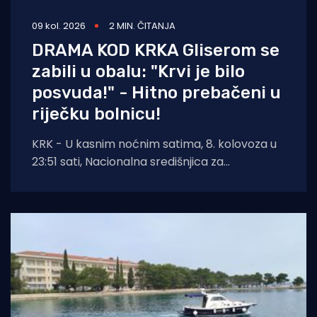
09 kol. 2026
2 MIN. ČITANJA
DRAMA KOD KRKA Gliserom se
zabili u obalu: "Krvi je bilo
posvuda!" - Hitno prebačeni u
riječku bolnicu!
KRK - U kasnim noćnim satima, 8. kolovoza u
23:51 sati, Nacionalna središnjica za
usklađivanje traganja i spašavanja na moru