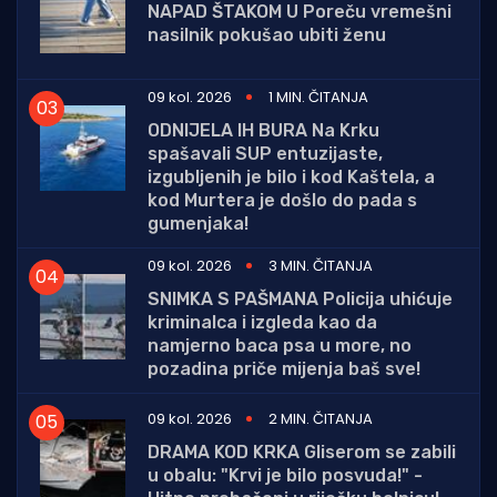
NAPAD ŠTAKOM U Poreču vremešni
nasilnik pokušao ubiti ženu
09 kol. 2026
1 MIN. ČITANJA
ODNIJELA IH BURA Na Krku
spašavali SUP entuzijaste,
izgubljenih je bilo i kod Kaštela, a
kod Murtera je došlo do pada s
gumenjaka!
09 kol. 2026
3 MIN. ČITANJA
SNIMKA S PAŠMANA Policija uhićuje
kriminalca i izgleda kao da
namjerno baca psa u more, no
pozadina priče mijenja baš sve!
09 kol. 2026
2 MIN. ČITANJA
DRAMA KOD KRKA Gliserom se zabili
u obalu: "Krvi je bilo posvuda!" -