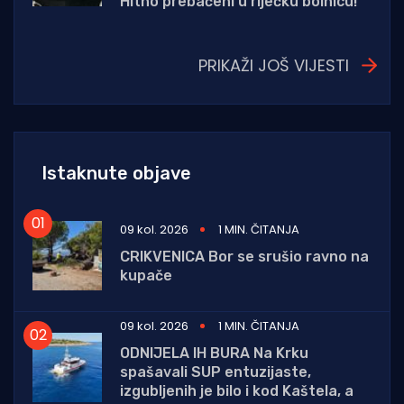
Hitno prebačeni u riječku bolnicu!
PRIKAŽI JOŠ VIJESTI
Istaknute objave
09 kol. 2026
1 MIN. ČITANJA
CRIKVENICA Bor se srušio ravno na
kupače
09 kol. 2026
1 MIN. ČITANJA
ODNIJELA IH BURA Na Krku
spašavali SUP entuzijaste,
izgubljenih je bilo i kod Kaštela, a