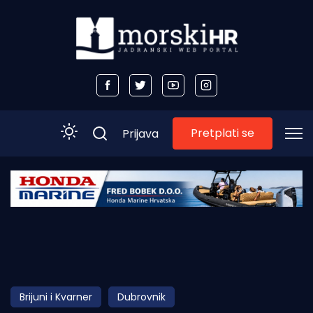
Pretplati se
Prijava
Početna
Morski plus
Morski TV
Obala
Brijuni i Kvarner
Dubrovnik
Otoci