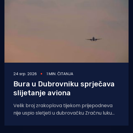
Turizam i nautika
Pomorstvo
Ribolov
Ekologija
Tradicija i kultura
24 srp. 2026
1 MIN. ČITANJA
Bura u Dubrovniku sprječava
slijetanje aviona
Velik broj zrakoplova tijekom prijepodneva
nije uspio sletjeti u dubrovačku Zračnu luku
Ruđer Bošković zbog jake bure. Letovi su
uglavnom