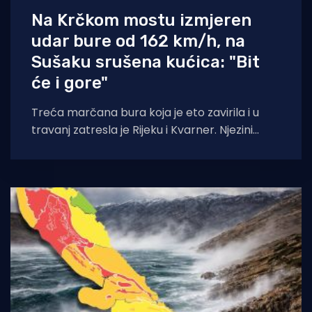
Na Krčkom mostu izmjeren
udar bure od 162 km/h, na
Sušaku srušena kućica: "Bit
će i gore"
Treća marčana bura koja je eto zavirila i u
travanj zatresla je Rijeku i Kvarner. Njezini
orkanski udari tijekom jutra