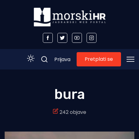
Pretplati se
Prijava
Početna
bura
Morski plus
242 objave
Morski TV
Obala
Otoci