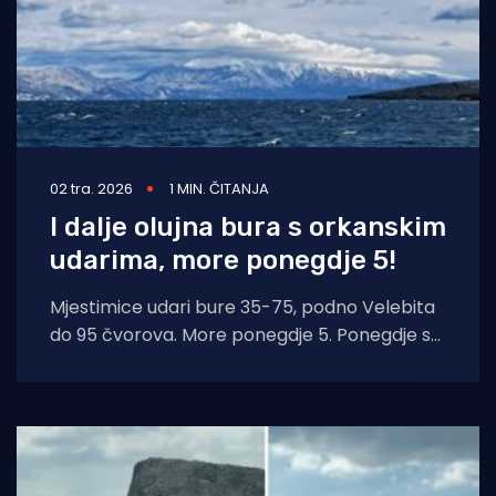
02 tra. 2026
1 MIN. ČITANJA
I dalje olujna bura s orkanskim
udarima, more ponegdje 5!
Mjestimice udari bure 35-75, podno Velebita
do 95 čvorova. More ponegdje 5. Ponegdje su
mogući neverini i to uglavnom