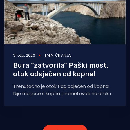
31 ožu. 2026
1 MIN. ČITANJA
Bura "zatvorila" Paški most,
otok odsječen od kopna!
Trenutačno je otok Pag odječen od kopna.
Nije moguće s kopna prometovati na otok i
obratno, most je zatvoren, a