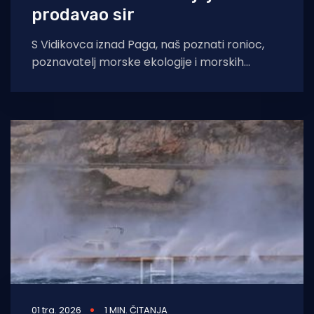
prodavao sir
S Vidikovca iznad Paga, naš poznati ronioc,
poznavatelj morske ekologije i morskih
dubina te čest i rado viđen gost Morskog,
01 tra. 2026
1 MIN. ČITANJA