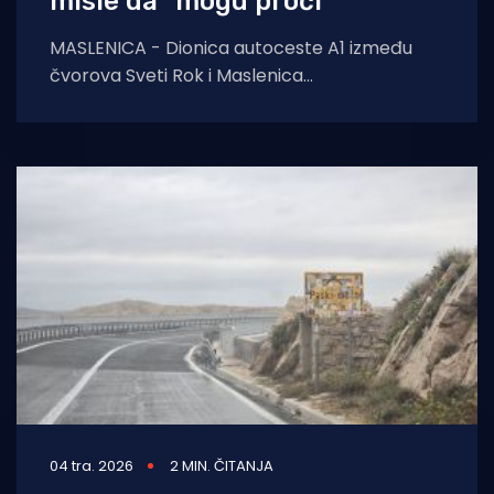
misle da "mogu proći"
MASLENICA - Dionica autoceste A1 između
čvorova Sveti Rok i Maslenica
(Posedarje) bila je zatvorena proteklih dana
prvenstveno zbog olujnih i
04 tra. 2026
2 MIN. ČITANJA