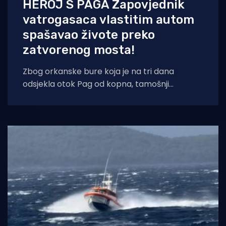
HEROJ S PAGA Zapovjednik
vatrogasaca vlastitim autom
spašavao živote preko
zatvorenog mosta!
Zbog orkanske bure koja je na tri dana
odsjekla otok Pag od kopna, tamošnji
stanovnici ponovno su se našli u