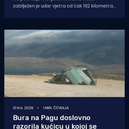
zabilježen je udar vjetra od čak 192 kilometra
na sat. Snimku "divovske"
01 tra. 2026
1 MIN. ČITANJA
Bura na Pagu doslovno
razorila kućicu u kojoj se