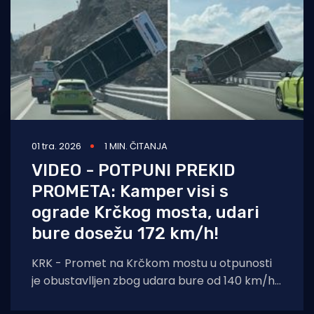
01 tra. 2026
1 MIN. ČITANJA
VIDEO - POTPUNI PREKID
PROMETA: Kamper visi s
ograde Krčkog mosta, udari
bure dosežu 172 km/h!
KRK - Promet na Krčkom mostu u otpunosti
je obustavlljen zbog udara bure od 140 km/h,
a dodatni razlog je