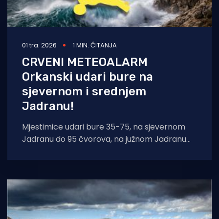
01 tra. 2026
1 MIN. ČITANJA
CRVENI METEOALARM
Orkanski udari bure na
sjevernom i srednjem
Jadranu!
Mjestimice udari bure 35-75, na sjevernom
Jadranu do 95 čvorova, na južnom Jadranu
udari juga i levanta 35-50