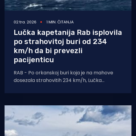
02 tra. 2026
1 MIN. ČITANJA
Lučka kapetanija Rab isplovila
po strahovitoj buri od 234
km/h da bi prevezli
pacijenticu
RAB - Po orkanskoj buri koja je na mahove
dosezala strahovitih 234 km/h, Lučka
kapetanija Rab u srijedu je prevezla