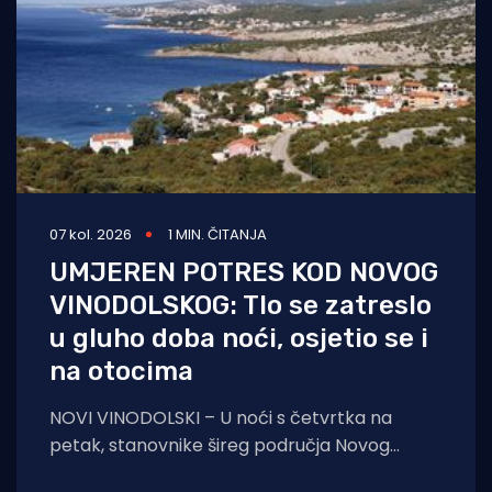
07 kol. 2026
1 MIN. ČITANJA
UMJEREN POTRES KOD NOVOG
VINODOLSKOG: Tlo se zatreslo
u gluho doba noći, osjetio se i
na otocima
NOVI VINODOLSKI – U noći s četvrtka na
petak, stanovnike šireg područja Novog
Vinodolskog i okolice uznemirio je umjeren