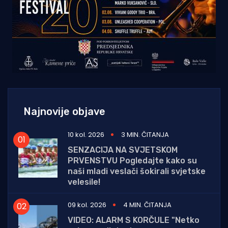
Najnovije objave
10 kol. 2026
3 MIN. ČITANJA
SENZACIJA NA SVJETSKOM
PRVENSTVU Pogledajte kako su
naši mladi veslači šokirali svjetske
velesile!
09 kol. 2026
4 MIN. ČITANJA
VIDEO: ALARM S KORČULE "Netko