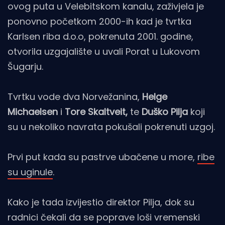
ovog puta u Velebitskom kanalu, zaživjela je
ponovno početkom 2000-ih kad je tvrtka
Karlsen riba d.o.o, pokrenuta 2001. godine,
otvorila uzgajalište u uvali Porat u Lukovom
Šugarju.
Tvrtku vode dva Norvežanina,
Helge
Michaelsen
i
Tore Skaltveit,
te
Duško Pilja
koji
su u nekoliko navrata pokušali pokrenuti uzgoj.
Prvi put kada su pastrve ubačene u more,
ribe
su uginule
.
Kako je tada izvijestio direktor Pilja, dok su
radnici čekali da se poprave loši vremenski