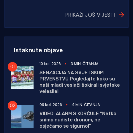
PRIKAŽI JOŠ VIJESTI
Istaknute objave
10 kol. 2026
3 MIN. ČITANJA
SENZACIJA NA SVJETSKOM
PRVENSTVU Pogledajte kako su
naši mladi veslači šokirali svjetske
velesile!
09 kol. 2026
4 MIN. ČITANJA
VIDEO: ALARM S KORČULE "Netko
snima nudiste dronom, ne
osjećamo se sigurno!"