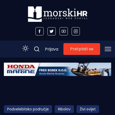
Pretplati se
Prijava
Početna
Morski plus
Morski TV
Obala
Podvelebitsko područje
Ribolov
Živi svijet
Otoci