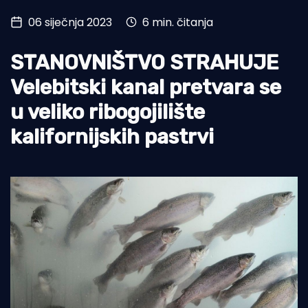
06 siječnja 2023
6 min. čitanja
Turizam i nautika
Pomorstvo
STANOVNIŠTVO STRAHUJE
Ribolov
Velebitski kanal pretvara se
u veliko ribogojilište
Ekologija
kalifornijskih pastrvi
Tradicija i kultura