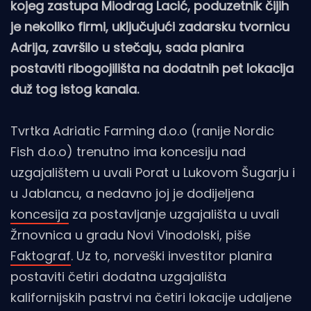
kojeg zastupa Miodrag Lacić, poduzetnik čijih
je nekoliko firmi, uključujući zadarsku tvornicu
Adrija, završilo u stečaju, sada planira
postaviti ribogojilišta na dodatnih pet lokacija
duž tog istog kanala.
Tvrtka Adriatic Farming d.o.o (ranije Nordic
Fish d.o.o) trenutno ima koncesiju nad
uzgajalištem u uvali Porat u Lukovom Šugarju i
u Jablancu, a nedavno joj je dodijeljena
koncesija
za postavljanje uzgajališta u uvali
Žrnovnica u gradu Novi Vinodolski, piše
Faktograf
. Uz to, norveški investitor planira
postaviti četiri dodatna uzgajališta
kalifornijskih pastrvi na četiri lokacije udaljene