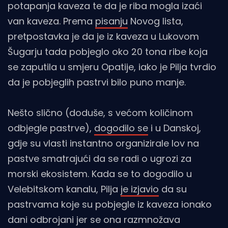
potapanja kaveza te da je riba mogla izaći
van kaveza. Prema
pisanju
Novog lista,
pretpostavka je da je iz kaveza u Lukovom
Šugarju tada pobjeglo oko 20 tona ribe koja
se zaputila u smjeru Opatije, iako je Pilja tvrdio
da je pobjeglih pastrvi bilo puno manje.
Nešto slično (doduše, s većom količinom
odbjegle pastrve),
dogodilo se
i u Danskoj,
gdje su vlasti instantno organizirale lov na
pastve smatrajući da se radi o ugrozi za
morski ekosistem. Kada se to dogodilo u
Velebitskom kanalu, Pilja
je izjavio
da su
pastrvama koje su pobjegle iz kaveza ionako
dani odbrojani jer se ona razmnožava