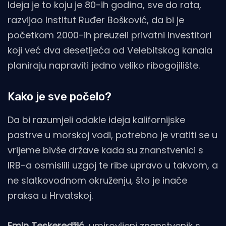
Ideja je to koju je 80-ih godina, sve do rata,
razvijao Institut Ruđer Bošković, da bi je
početkom 2000-ih preuzeli privatni investitori
koji već dva desetljeća od Velebitskog kanala
planiraju napraviti jedno veliko ribogojilište.
Kako je sve počelo?
Da bi razumjeli odakle ideja kalifornijske
pastrve u morskoj vodi, potrebno je vratiti se u
vrijeme bivše države kada su znanstvenici s
IRB-a osmislili uzgoj te ribe upravo u takvom, a
ne slatkovodnom okruženju, što je inače
praksa u Hrvatskoj.
Emin Teskeredžić
, umirovljeni znanstvenik s