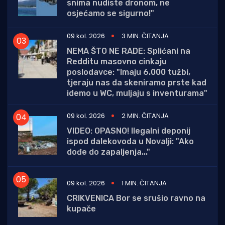
snima nudiste dronom, ne
osjećamo se sigurno!"
09 kol. 2026
3 MIN. ČITANJA
NEMA ŠTO NE RADE: Splićani na
Redditu masovno cinkaju
poslodavce: "Imaju 6.000 tužbi,
tjeraju nas da skeniramo prste kad
idemo u WC, muljaju s inventurama"
09 kol. 2026
2 MIN. ČITANJA
VIDEO: OPASNO! Ilegalni deponij
ispod dalekovoda u Novalji: "Ako
dođe do zapaljenja..."
09 kol. 2026
1 MIN. ČITANJA
CRIKVENICA Bor se srušio ravno na
kupače