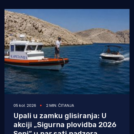
potres. Prema
05 kol. 2026
2 MIN. ČITANJA
Upali u zamku glisiranja: U
akciji „Sigurna plovidba 2026
Senj“ u par sati nadzora,