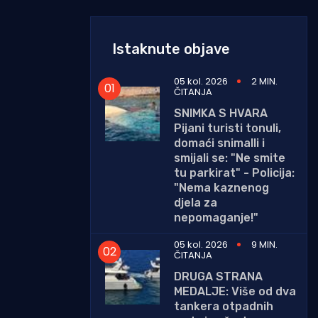
Istaknute objave
05 kol. 2026
2 MIN.
ČITANJA
SNIMKA S HVARA
Pijani turisti tonuli,
domaći snimalli i
smijali se: "Ne smite
tu parkirat" - Policija:
"Nema kaznenog
djela za
nepomaganje!"
05 kol. 2026
9 MIN.
ČITANJA
DRUGA STRANA
MEDALJE: Više od dva
tankera otpadnih