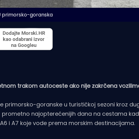
U primorsko-goranska
tnom trakom autoceste ako nije zakrčena vozilima
 primorsko-goranske u turističkoj sezoni kroz dug
od prometno najopterećenijih dana na cestama ka
 A6 i A7 koje vode prema morskim destinacijama.