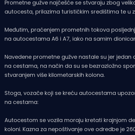
Prometne gužve najčešće se stvaraju zbog veliko
autocesta, prilazima turističkim središtima te
Međutim, praćenjem prometnih tokova posljednji
na autocestama A6 i A7, iako na samim dionicam
Navedene prometne gužve nastale su jer jedan 
na cestama, na način da su se bezrazložno sporo
stvaranjem više kilometarskih kolona.
Stoga, vozače koji se kreću autocestama upoz
na cestama:
Autocestom se vozila moraju kretati krajnjom 
koloni. Kazna za nepoštivanje ove odredbe je 260