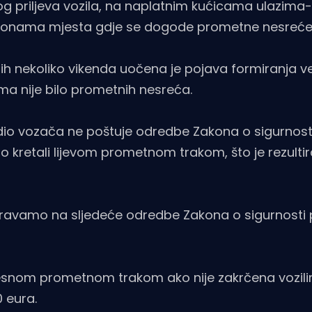
g priljeva vozila, na naplatnim kućicama ulazima-
 u zonama mjesta gdje se dogode prometne nesreće
h nekoliko vikenda uočena je pojava formiranja v
a nije bilo prometnih nesreća.
dio vozača ne poštuje odredbe Zakona o sigurnos
 kretali lijevom prometnom trakom, što je rezultir
oravamo na sljedeće odredbe Zakona o sigurnosti
desnom prometnom trakom ako nije zakrčena vozil
 eura.