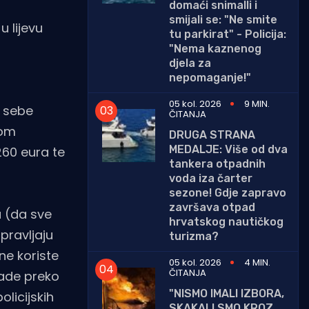
domaći snimalli i
smijali se: "Ne smite
 lijevu
tu parkirat" - Policija:
"Nema kaznenog
djela za
nepomaganje!"
05 kol. 2026
9 MIN.
d sebe
ČITANJA
jom
DRUGA STRANA
MEDALJE: Više od dva
260 eura te
tankera otpadnih
voda iza čarter
sezone! Gdje zapravo
završava otpad
a (da sve
hrvatskog nautičkog
pravljaju
turizma?
ne koriste
05 kol. 2026
4 MIN.
ČITANJA
rade preko
"NISMO IMALI IZBORA,
olicijskih
SKAKALI SMO KROZ