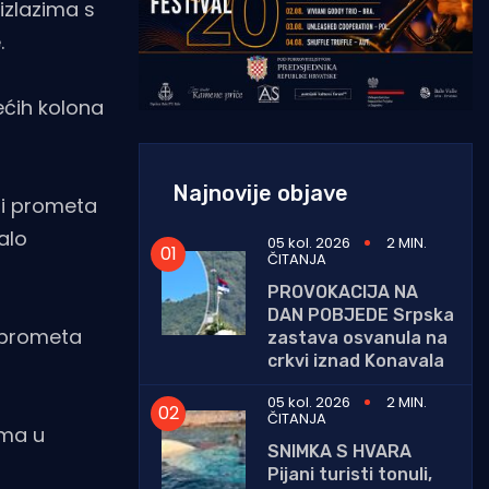
izlazima s
.
ećih kolona
Najnovije objave
ti prometa
alo
05 kol. 2026
2 MIN.
ČITANJA
PROVOKACIJA NA
DAN POBJEDE Srpska
 prometa
zastava osvanula na
crkvi iznad Konavala
05 kol. 2026
2 MIN.
ČITANJA
ima u
SNIMKA S HVARA
Pijani turisti tonuli,