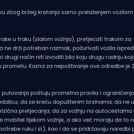
ku zbog bržeg kretanja samo prelaženjem vozilom u
trake u traku (slalom vožnja), pretjecati trakom za
 da ne drži potreban razmak, požurivati vozila ispre
i drugi način niti izvoditi bilo koju drugu radnju ko
u prometu. Kazna za nepoštivanje ove odredbe je 
 putovanja poštuju prometna pravila i ograničenj
jedalicu; da se kreću dopuštenim brzinama; da ne u
 rizična pretjecanja; da za vožnju na autocestama 
ste mobitel tijekom vožnje, a ako već moraju da to 
rebe ruku i sl.), kao i da se pridržavaju naredbi p