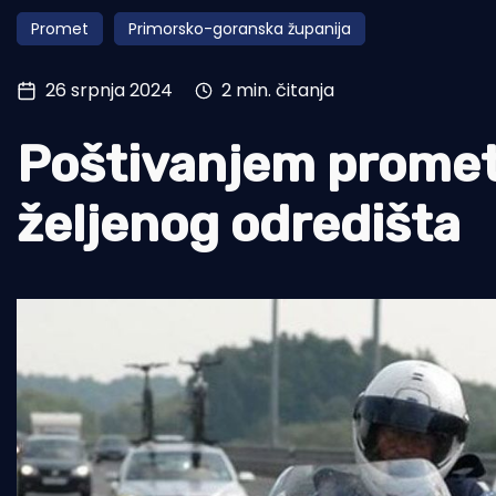
Promet
Primorsko-goranska županija
Pomorstvo
Ribolov
26 srpnja 2024
2 min. čitanja
Ekologija
Poštivanjem prometn
Tradicija i kultura
željenog odredišta