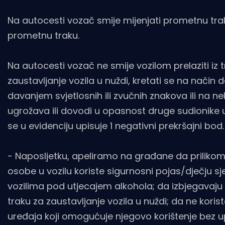
Na autocesti vozač smije mijenjati prometnu tra
prometnu traku.
Na autocesti vozač ne smije vozilom prelaziti iz 
zaustavljanje vozila u nuždi, kretati se na način
davanjem svjetlosnih ili zvučnih znakova ili na nek
ugrožava ili dovodi u opasnost druge sudionike 
se u evidenciju upisuje 1 negativni prekršajni bod.
- Naposljetku, apeliramo na građane da prilikom
osobe u vozilu koriste sigurnosni pojas/dječju s
vozilima pod utjecajem alkohola; da izbjegavaju
traku za zaustavljanje vozila u nuždi; da ne kori
uređaja koji omogućuje njegovo korištenje bez upot