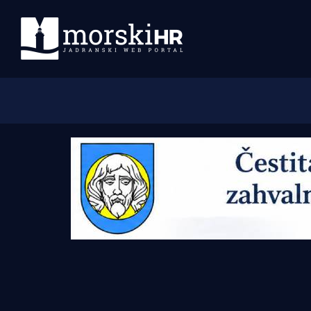
Početna
Morski plus
Morski TV
Obala
Otoci
Turizam i nautika