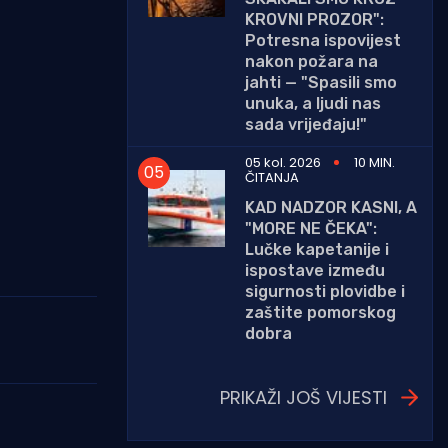
KROVNI PROZOR":
Potresna ispovijest
nakon požara na
jahti — "Spasili smo
unuka, a ljudi nas
sada vrijeđaju!"
05 kol. 2026
10 MIN.
ČITANJA
KAD NADZOR KASNI, A
"MORE NE ČEKA":
Lučke kapetanije i
ispostave između
sigurnosti plovidbe i
zaštite pomorskog
dobra
PRIKAŽI JOŠ VIJESTI