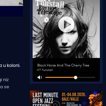
 u koloni.
i niz
da se