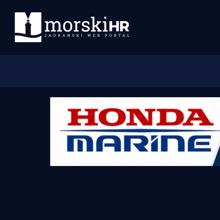
Početna
Morski plus
Morski TV
Obala
Otoci
Turizam i nautika