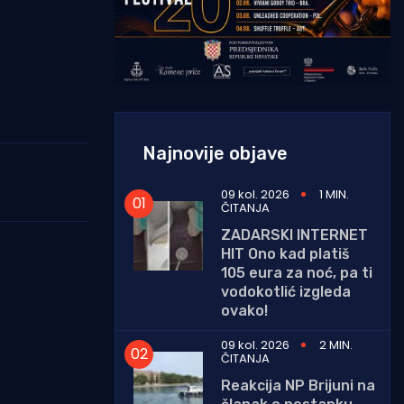
Najnovije objave
09 kol. 2026
1 MIN.
ČITANJA
ZADARSKI INTERNET
HIT Ono kad platiš
105 eura za noć, pa ti
vodokotlić izgleda
ovako!
09 kol. 2026
2 MIN.
ČITANJA
Reakcija NP Brijuni na