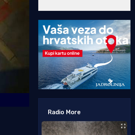
Radio More