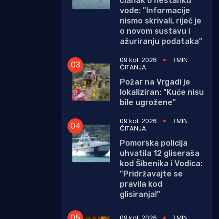
članak o nestanku
vode: "Informacije
nismo skrivali, riječ je
o novom sustavu i
ažuriranju podataka"
09 kol. 2026
1 MIN.
ČITANJA
Požar na Vrgadi je
lokaliziran: "Kuće nisu
bile ugrožene"
09 kol. 2026
1 MIN.
ČITANJA
Pomorska policija
uhvatila 12 gliseraša
kod Šibenika i Vodica:
"Pridržavajte se
pravila kod
glisiranja!"
09 kol. 2026
1 MIN.