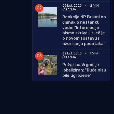
09 kol. 2026
2 MIN.
ČITANJA
Reakcija NP Brijuni na
članak o nestanku
vode: "Informacije
nismo skrivali, riječ je
o novom sustavu i
ažuriranju podataka"
09 kol. 2026
1 MIN.
ČITANJA
Požar na Vrgadi je
lokaliziran: "Kuće nisu
bile ugrožene"