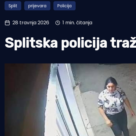
Split
prijevara
Policija
Pomorstvo
Ribolov
28 travnja 2026
1 min. čitanja
Ekologija
Splitska policija tra
Tradicija i kultura