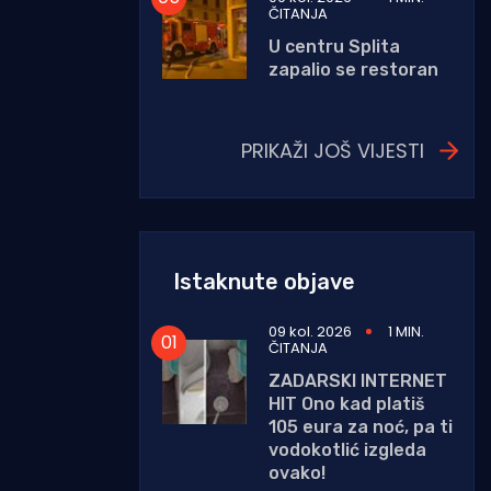
ČITANJA
U centru Splita
zapalio se restoran
PRIKAŽI JOŠ VIJESTI
Istaknute objave
09 kol. 2026
1 MIN.
ČITANJA
ZADARSKI INTERNET
HIT Ono kad platiš
105 eura za noć, pa ti
vodokotlić izgleda
ovako!