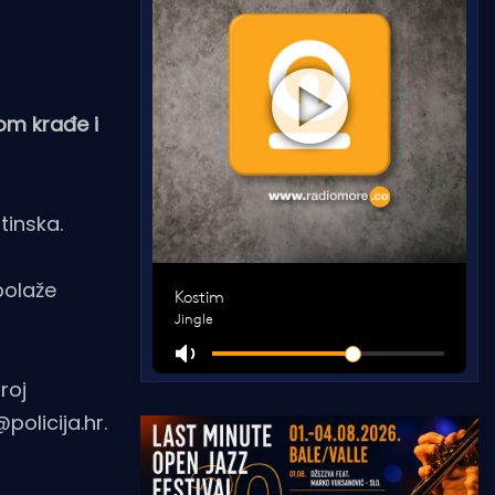
om krađe i
tinska.
polaže
roj
olicija.hr.