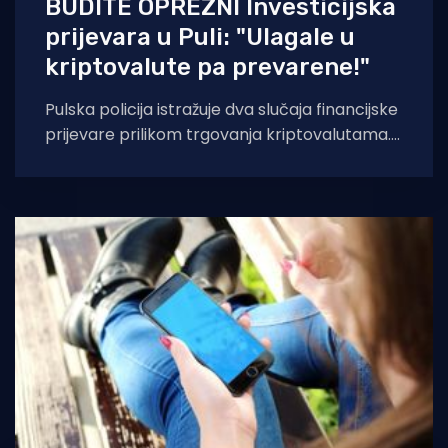
BUDITE OPREZNI Investicijska
prijevara u Puli: "Ulagale u
kriptovalute pa prevarene!"
Pulska policija istražuje dva slučaja financijske
prijevare prilikom trgovanja kriptovalutama.
Dvije su žene u dobi od 53 i 54 godine