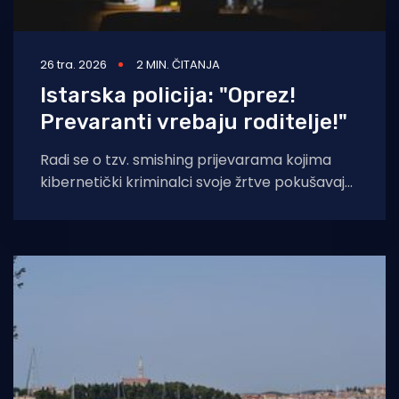
26 tra. 2026
2 MIN. ČITANJA
Istarska policija: "Oprez!
Prevaranti vrebaju roditelje!"
Radi se o tzv. smishing prijevarama kojima
kibernetički kriminalci svoje žrtve pokušavaju
dovesti u zabludu s ciljem stjecanja
protupravne imovinske