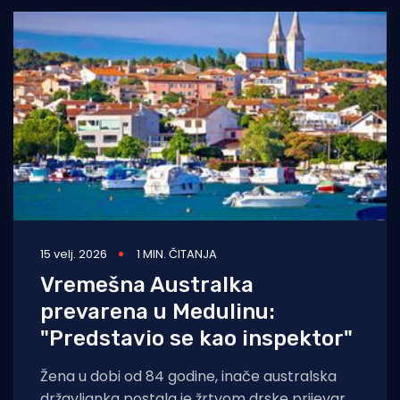
15 velj. 2026
1 MIN. ČITANJA
Vremešna Australka
prevarena u Medulinu:
"Predstavio se kao inspektor"
Žena u dobi od 84 godine, inače australska
državljanka postala je žrtvom drske prijevare