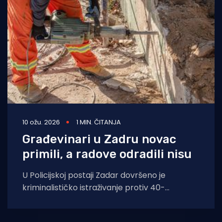
10 ožu. 2026
1 MIN. ČITANJA
Građevinari u Zadru novac
primili, a radove odradili nisu
U Policijskoj postaji Zadar dovršeno je
kriminalističko istraživanje protiv 40-
godišnjaka, kojega se sumnjiči da je tijekom
2024. godine na