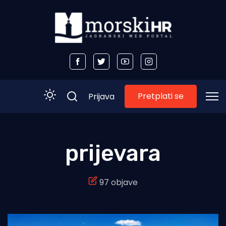
Pretplati se
Prijava
Početna
prijevara
Morski plus
97 objave
Morski TV
Obala
Otoci