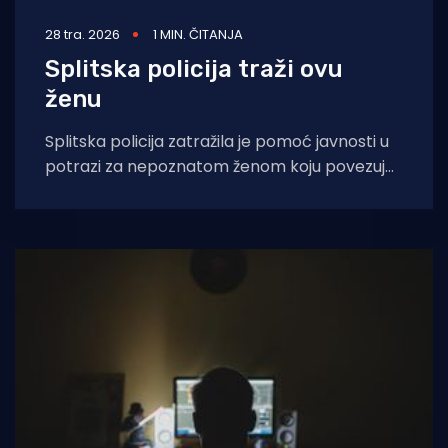
28 tra. 2026
1 MIN. ČITANJA
Splitska policija traži ovu
ženu
Splitska policija zatražila je pomoć javnosti u
potrazi za nepoznatom ženom koju povezuje
s istragom krađe i računalne prijevare.
Kaznena