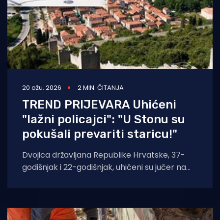
20 ožu. 2026
2 MIN. ČITANJA
TREND PRIJEVARA Uhićeni
"lažni policajci": "U Stonu su
pokušali prevariti staricu!"
Dvojica državljana Republike Hrvatske, 37-
godišnjak i 22-godišnjak, uhićeni su jučer na
području Pelješca u zasjedi koju su im