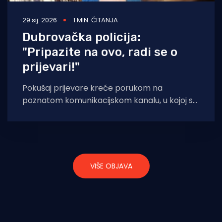
29 sij. 2026
1 MIN. ČITANJA
Dubrovačka policija:
"Pripazite na ovo, radi se o
prijevari!"
Pokušaj prijevare kreće porukom na
poznatom komunikacijskom kanalu, u kojoj se
traži glasanje za dijete u navodnom
natjecanju, najčešće za
VIŠE OBJAVA