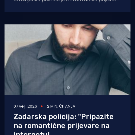
nakon što je muškarcu koji se
07 velj. 2026
2 MIN. ČITANJA
Zadarska policija: "Pripazite
na romantične prijevare na
internetu!