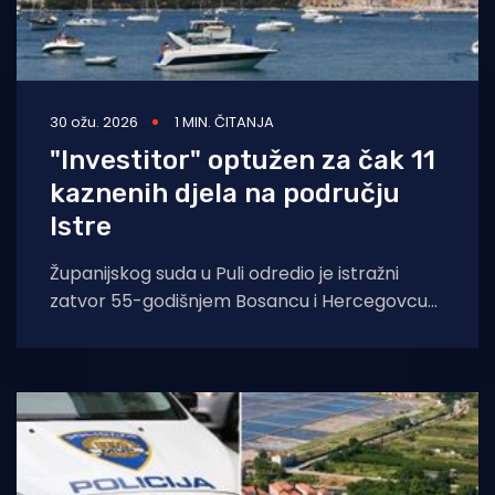
30 ožu. 2026
1 MIN. ČITANJA
"Investitor" optužen za čak 11
kaznenih djela na području
Istre
Županijskog suda u Puli odredio je istražni
zatvor 55-godišnjem Bosancu i Hercegovcu
kojeg se sumnjiči za čak 11 kaznenih