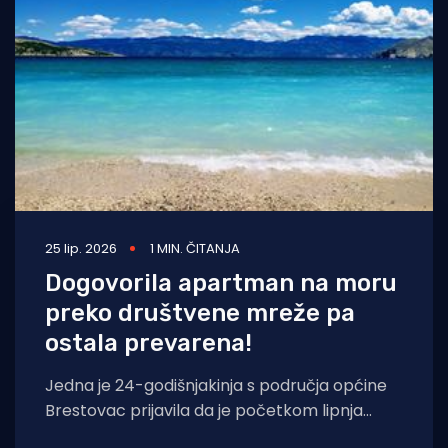
Turizam i nautika
Pomorstvo
Ribolov
Ekologija
Tradicija i kultura
25 lip. 2026
1 MIN. ČITANJA
Dogovorila apartman na moru
preko društvene mreže pa
ostala prevarena!
Jedna je 24-godišnjakinja s područja općine
Brestovac prijavila da je početkom lipnja
2026. putem društvene mreže s nepoznatom