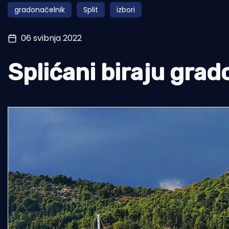
gradonačelnik
Split
izbori
Pomorstvo
Ribolov
06 svibnja 2022
Ekologija
Splićani biraju grad
Tradicija i kultura