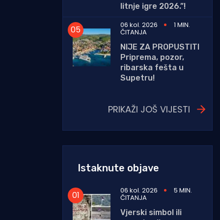
litnje igre 2026.”!
06 kol. 2026
1 MIN.
ČITANJA
NIJE ZA PROPUSTITI
Priprema, pozor,
ribarska fešta u
Supetru!
PRIKAŽI JOŠ VIJESTI
Istaknute objave
06 kol. 2026
5 MIN.
ČITANJA
Vjerski simbol ili