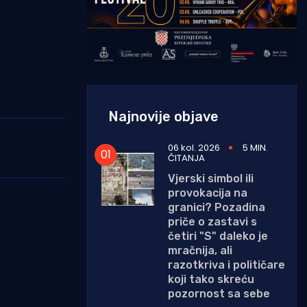
Najnovije objave
06 kol. 2026
5 MIN.
ČITANJA
Vjerski simbol ili
provokacija na
granici? Pozadina
priče o zastavi s
četiri "S" daleko je
mračnija, ali
razotkriva i političare
koji tako skreću
pozornost sa sebe