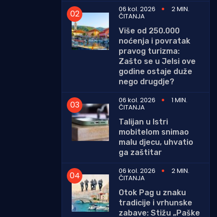
06 kol. 2026
2 MIN.
ČITANJA
Više od 250.000
noćenja i povratak
pravog turizma:
Zašto se u Jelsi ove
godine ostaje duže
nego drugdje?
06 kol. 2026
1 MIN.
ČITANJA
Talijan u Istri
mobitelom snimao
malu djecu, uhvatio
ga zaštitar
06 kol. 2026
2 MIN.
ČITANJA
Otok Pag u znaku
tradicije i vrhunske
zabave: Stižu „Paške