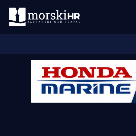
Početna
Morski plus
Morski TV
Obala
Otoci
Turizam i nautika