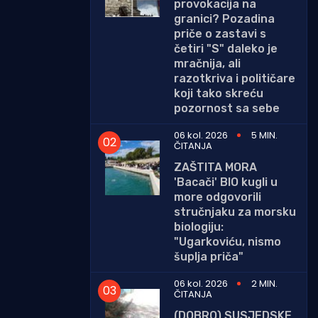
provokacija na
granici? Pozadina
priče o zastavi s
četiri "S" daleko je
mračnija, ali
razotkriva i političare
koji tako skreću
pozornost sa sebe
06 kol. 2026
5 MIN.
ČITANJA
ZAŠTITA MORA
'Bacači' BIO kugli u
more odgovorili
stručnjaku za morsku
biologiju:
"Ugarkoviću, nismo
šuplja priča"
06 kol. 2026
2 MIN.
ČITANJA
(DOBRO) SUSJEDSKE