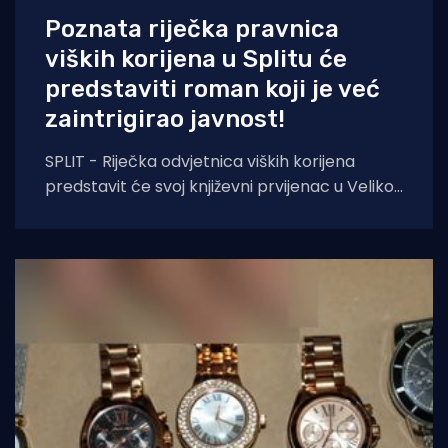
Poznata riječka pravnica
viških korijena u Splitu će
predstaviti roman koji je već
zaintrigirao javnost!
SPLIT - Riječka odvjetnica viških korijena
predstavit će svoj književni prvijenac u Velikoj
dvorani Gradske knjižnice Marka Marulića u
Splitu, u