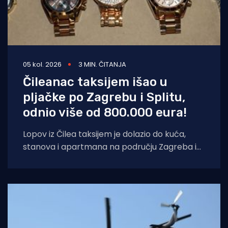
05 kol. 2026
3 MIN. ČITANJA
Čileanac taksijem išao u
pljačke po Zagrebu i Splitu,
odnio više od 800.000 eura!
Lopov iz Čilea taksijem je dolazio do kuća,
stanova i apartmana na području Zagreba i
Splita i počinio znatnu materijalnu