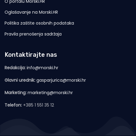
O portalu Morski.HR
Oglašavanje na Morski.HR
Politika zaštite osobnih podataka
Pravila prenošenja sadržaja
Kontaktirajte nas
Redakcija:
info@morski.hr
Glavni urednik:
gasparjurica@morski.hr
Marketing:
marketing@morski.hr
Telefon:
+385 1 551 35 12