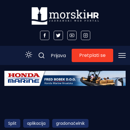
Pretplati se
Prijava
Početna
Morski plus
Morski TV
Obala
Split
aplikacija
gradonačelnik
Otoci