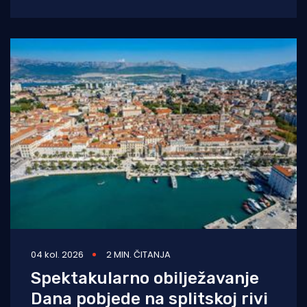
životno ugroženu stranu državljanku i
medicinski tim iz Opće
04 kol. 2026
2 MIN. ČITANJA
Spektakularno obilježavanje
Dana pobjede na splitskoj rivi