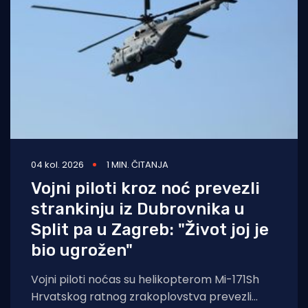
04 kol. 2026
1 MIN. ČITANJA
Vojni piloti kroz noć prevezli
strankinju iz Dubrovnika u
Split pa u Zagreb: "Život joj je
bio ugrožen"
Vojni piloti noćas su helikopterom Mi-171Sh
Hrvatskog ratnog zrakoplovstva prevezli