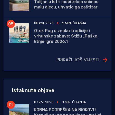
Talijan u Istri mobitelom snimao
malu djecu, uhvatio ga zaštitar
06 kol. 2026
2 MIN. ČITANJA
Otok Pag u znaku tradicije i
vrhunske zabave: Stižu „Paške
litnje igre 2026.”!
PRIKAŽI JOŠ VIJESTI
Istaknute objave
07 kol. 2026
3 MIN. ČITANJA
KOBNA POGREŠKA NA BIOKOVU