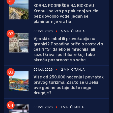
KOBNA POGREŠKA NA BIOKOVU
Krenuli na vrh po paklenoj vrućini
bez dovoljno vode, jedan se
planinar nije vratio
06 kol. 2026
5 MIN. ČITANJA
Vjerski simbol ili provokacija na
granici? Pozadina priče o zastavi s
četiri "S" daleko je mračnija, ali
razotkriva i političare koji tako
skreću pozornost sa sebe
06 kol. 2026
2 MIN. ČITANJA
Više od 250.000 noćenja i povratak
pravog turizma: Zašto se u Jelsi
ove godine ostaje duže nego
drugdje?
06 kol. 2026
1 MIN. ČITANJA