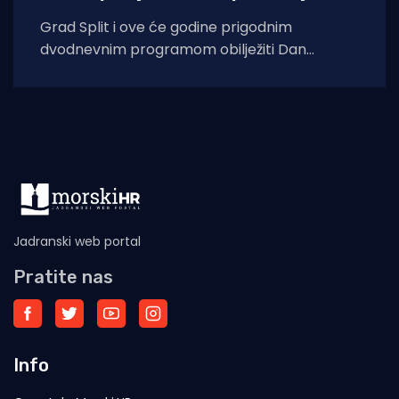
Grad Split i ove će godine prigodnim
dvodnevnim programom obilježiti Dan
pobjede i domovinske zahvalnosti, Dan
hrvatskih branitelja te 31.
Jadranski web portal
Pratite nas
Info