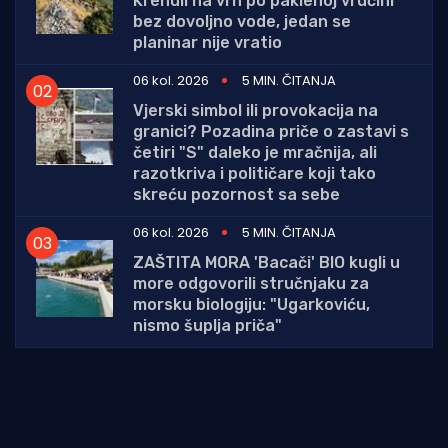
Krenuli na vrh po paklenoj vrućini
bez dovoljno vode, jedan se
planinar nije vratio
06 kol. 2026
5 MIN. ČITANJA
Vjerski simbol ili provokacija na
granici? Pozadina priče o zastavi s
četiri "S" daleko je mračnija, ali
razotkriva i političare koji tako
skreću pozornost sa sebe
06 kol. 2026
5 MIN. ČITANJA
ZAŠTITA MORA 'Bacači' BIO kugli u
more odgovorili stručnjaku za
morsku biologiju: "Ugarkoviću,
nismo šuplja priča"