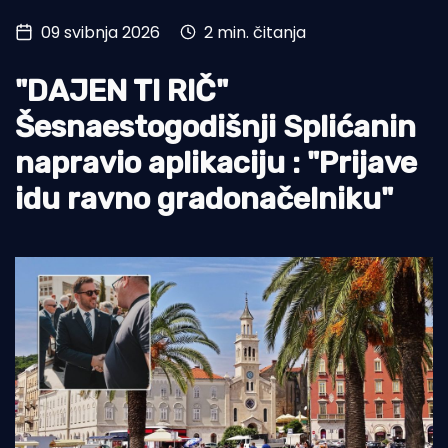
09 svibnja 2026
2 min. čitanja
Turizam i nautika
Pomorstvo
"DAJEN TI RIČ"
Ribolov
Šesnaestogodišnji Splićanin
napravio aplikaciju : "Prijave
Ekologija
idu ravno gradonačelniku"
Tradicija i kultura