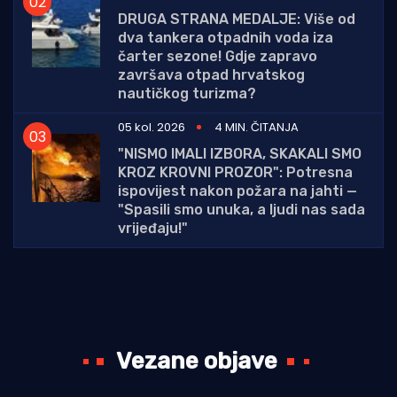
DRUGA STRANA MEDALJE: Više od
dva tankera otpadnih voda iza
čarter sezone! Gdje zapravo
završava otpad hrvatskog
nautičkog turizma?
05 kol. 2026
4 MIN. ČITANJA
"NISMO IMALI IZBORA, SKAKALI SMO
KROZ KROVNI PROZOR": Potresna
ispovijest nakon požara na jahti —
"Spasili smo unuka, a ljudi nas sada
vrijeđaju!"
Vezane objave