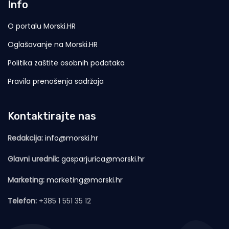
Info
O portalu Morski.HR
Oglašavanje na Morski.HR
Politika zaštite osobnih podataka
Pravila prenošenja sadržaja
Kontaktirajte nas
Redakcija:
info@morski.hr
Glavni urednik:
gasparjurica@morski.hr
Marketing:
marketing@morski.hr
Telefon:
+385 1 551 35 12