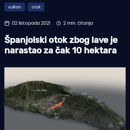
vulkan
otok
Turizam i nautika
Pomorstvo
02 listopada 2021
2 min. čitanja
Ribolov
Španjolski otok zbog lave je
Ekologija
narastao za čak 10 hektara
Tradicija i kultura