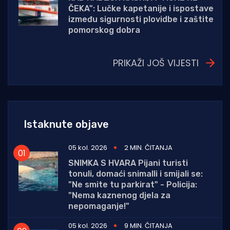
ČEKA": Lučke kapetanije i ispostave
između sigurnosti plovidbe i zaštite
pomorskog dobra
PRIKAŽI JOŠ VIJESTI
Istaknute objave
05 kol. 2026
2 MIN. ČITANJA
SNIMKA S HVARA Pijani turisti
tonuli, domaći snimalli i smijali se:
"Ne smite tu parkirat" - Policija:
"Nema kaznenog djela za
nepomaganje!"
05 kol. 2026
9 MIN. ČITANJA