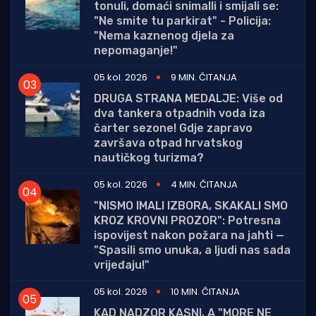
tonuli, domaći snimalli i smijali se:
"Ne smite tu parkirat" - Policija:
"Nema kaznenog djela za
nepomaganje!"
05 kol. 2026
9 MIN. ČITANJA
DRUGA STRANA MEDALJE: Više od
dva tankera otpadnih voda iza
čarter sezone! Gdje zapravo
završava otpad hrvatskog
nautičkog turizma?
05 kol. 2026
4 MIN. ČITANJA
"NISMO IMALI IZBORA, SKAKALI SMO
KROZ KROVNI PROZOR": Potresna
ispovijest nakon požara na jahti —
"Spasili smo unuka, a ljudi nas sada
vrijeđaju!"
05 kol. 2026
10 MIN. ČITANJA
KAD NADZOR KASNI, A "MORE NE