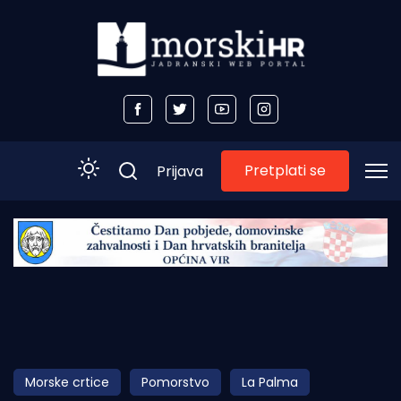
Pretplati se
Prijava
Početna
Morski plus
Morski TV
Obala
Morske crtice
Pomorstvo
La Palma
Otoci