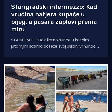
Starigradski intermezzo: Kad
vrućina natjera kupače u
bijeg, a pasara zaplovi prema
miru
STARIGRAD – Dok ljetno sunce u kasnim
jutarnjim satima doseže svoj usijani vrhunac, a
asfalt na obalnoj prometnici prijeti da će