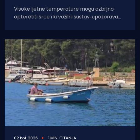
Visoke ljetne temperature mogu ozbiljno
opteretiti srce i krvožilni sustav, upozorava
kardiologinja dr. Nieca Goldberg iz
zdravstvenog sustava NYU Langone
02 kol. 2026
1 MIN. ČITANJA