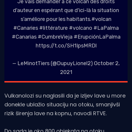
Je vais demander à ce volcan des droits
d'auteur en espérant que d'ici-là la situation
s'améliore pour les habitants.
#volcan
#Canaries
#littérature
#volcano
#LaPalma
#Canarias
#CumbreVieja
#ErupciónLaPalma
https://t.co/SH1IpsMRDl
— LeMinotTiers (@DupuyLionel2)
October 2,
2021
Vulkanolozi su naglasili da je izljev lave u more
donekle ublažio situaciju na otoku, smanjivši
rizik širenja lave na kopnu, navodi RTVE.
Do sada je oko 800 objekata na otoku