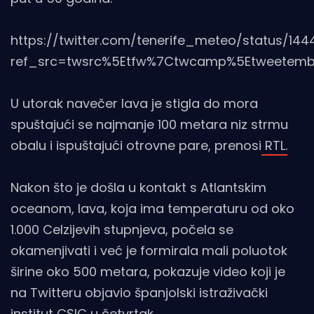
https://twitter.com/tenerife_meteo/status/14
ref_src=twsrc%5Etfw%7Ctwcamp%5Etweetembe
U utorak navečer lava je stigla do mora
spuštajući se najmanje 100 metara niz strmu
obalu i ispuštajući otrovne pare, prenosi
RTL.
Nakon što je došla u kontakt s Atlantskim
oceanom, lava, koja ima temperaturu od oko
1.000 Celzijevih stupnjeva, počela se
okamenjivati i već je formirala mali poluotok
širine oko 500 metara, pokazuje video koji je
na Twitteru objavio španjolski istraživački
institut CSIC u četvrtak.