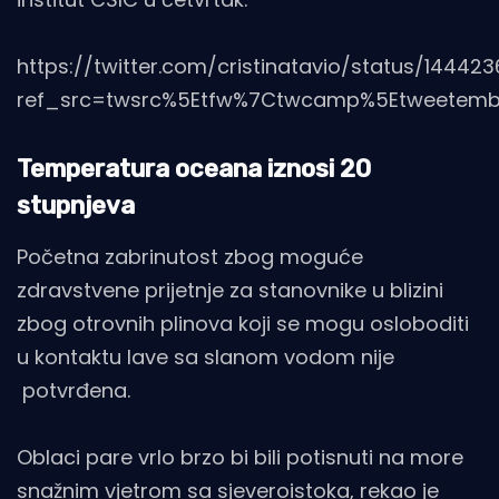
https://twitter.com/cristinatavio/status/1444
ref_src=twsrc%5Etfw%7Ctwcamp%5Etweetembed
Temperatura oceana iznosi 20
stupnjeva
Početna zabrinutost zbog moguće
zdravstvene prijetnje za stanovnike u blizini
zbog otrovnih plinova koji se mogu osloboditi
u kontaktu lave sa slanom vodom nije
potvrđena.
Oblaci pare vrlo brzo bi bili potisnuti na more
snažnim vjetrom sa sjeveroistoka, rekao je