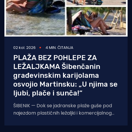
02 kol. 2026
4 MIN. ČITANJA
PLAŽA BEZ POHLEPE ZA
LEŽALJKAMA Šibenčanin
građevinskim karijolama
osvojio Martinsku: „U njima se
ljubi, plače i sunča!“
ŠIBENIK — Dok se jadranske plaže guše pod
najezdom plastičnih ležaljki i komercijalnog
kiča, šibensko kultno kupalište Martinska nudi
potpuno drukčiju,