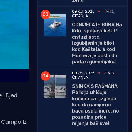
ženu
09 kol. 2026
1 MIN.
ČITANJA
ODNIJELA IH BURA Na
Krku spašavali SUP
entuzijaste,
izgubljenih je bilo i
kod Kaštela, a kod
Murtera je došlo do
pada s gumenjaka!
09 kol. 2026
3 MIN.
ČITANJA
SNIMKA S PAŠMANA
Policija uhićuje
 i Djed
kriminalca i izgleda
kao da namjerno
baca psa u more, no
pozadina priče
el Campo iz
mijenja baš sve!