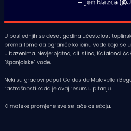
— 𝕁𝕠𝕟 ℕ𝕒𝕫𝕔𝕒 
U posljednjih se deset godina učestalost toplinsk
prema tome da ograniče količinu vode koja se upo
u bazenima. Nevjerojatno, ali istino, Katalonci ča
"španjolske" vode.
Neki su gradovi poput Caldes de Malavelle i Beg
rastrošnosti kada je ovaj resurs u pitanju.
Klimatske promjene sve se jače osjećaju.