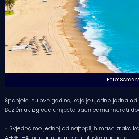
Foto: Screen
Španjolci su ove godine, koje je ujedno jedna od n
Božićnjak izgleda umjesto saonicama morati doć
- Svjedočimo jednoj od najtoplijih masa zraka ko
AEMET-A, nacionalne meteorološke agencije.