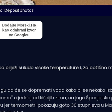
o: Depositphotos
a bilježi suludo visoke temperature i, za božićno r
ugu da će se dopremati voda kako bi se nekako izbo
mo" u jednoj od kišnijih zima, na jugu Španjolske
žu jer termometri pokazuju goto 30 stupnjeva u Mal