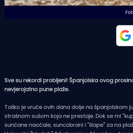
Fot
Sve su rekordi probijeni! Španjolska ovog prosinc
nevjerojatno pune plaže.
Toliko je vruće ovih dana dolje na španjolskom j
strašnom sušom koja ne prestaje. Dok se mi "kupa
sunčane naočale, suncobrani i "šlape" za na pla