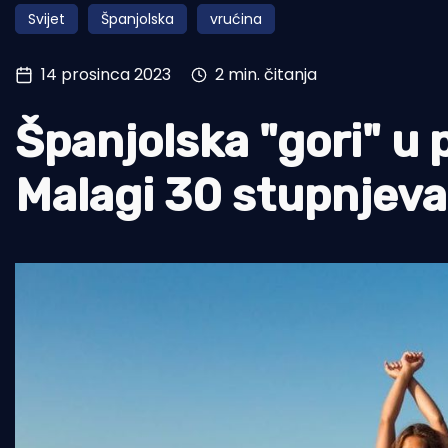
Svijet
Španjolska
vrućina
Pomorstvo
Ribolov
14 prosinca 2023
2 min. čitanja
Ekologija
Španjolska "gori" u
Tradicija i kultura
Malagi 30 stupnjeva,