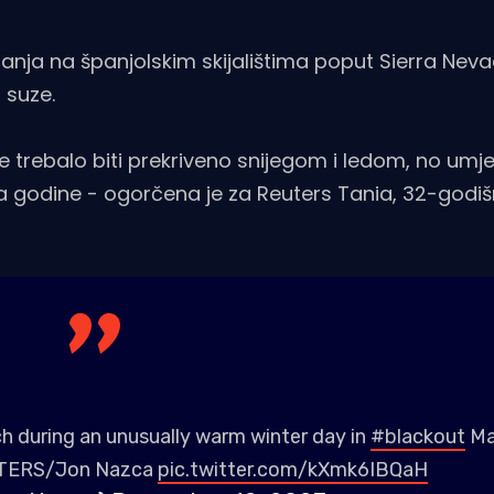
kijanja na španjolskim skijalištima poput Sierra Neva
 suze.
e trebalo biti prekriveno snijegom i ledom, no umj
ba godine - ogorčena je za Reuters Tania, 32-godiš
h during an unusually warm winter day in
#blackout
Ma
EUTERS/Jon Nazca
pic.twitter.com/kXmk6IBQaH