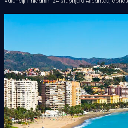
Valenciji i "hladnih" 24 stupnja u Alicanteu, dono