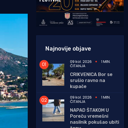
Najnovije objave
09 kol. 2026
1 MIN.
ČITANJA
CRIKVENICA Bor se
srušio ravno na
kupače
09 kol. 2026
1 MIN.
ČITANJA
NAPAD ŠTAKOM U
Poreču vremešni
nasilnik pokušao ubiti