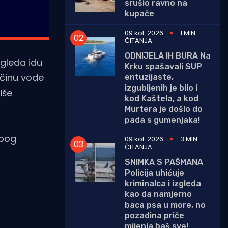
srušio ravno na
kupače
09 kol. 2026
1 MIN.
ČITANJA
ODNIJELA IH BURA Na
zgleda idu
Krku spašavali SUP
ičinu vode
entuzijaste,
izgubljenih je bilo i
iše
kod Kaštela, a kod
Murtera je došlo do
pada s gumenjaka!
zbog
09 kol. 2026
3 MIN.
ČITANJA
SNIMKA S PAŠMANA
Policija uhićuje
kriminalca i izgleda
kao da namjerno
baca psa u more, no
pozadina priče
mijenja baš sve!