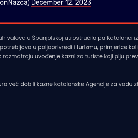
(@JonNazca)
December 12, 2023
ih valova u Španjolskoj utrostručila pa Katalonci i
trebljava u poljoprivredi i turizmu, primjerice kol
k razmatraju uvođenje kazni za turiste koji piju prev
ura već dobili kazne katalonske Agencije za vodu 