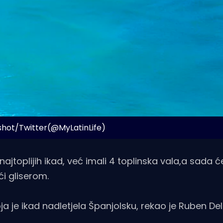
shot/Twitter(@MyLatinLife)
ajtoplijih ikad, već imali 4 toplinska vala,a sada će
i gliserom.
ja je ikad nadletjela Španjolsku, rekao je Ruben D