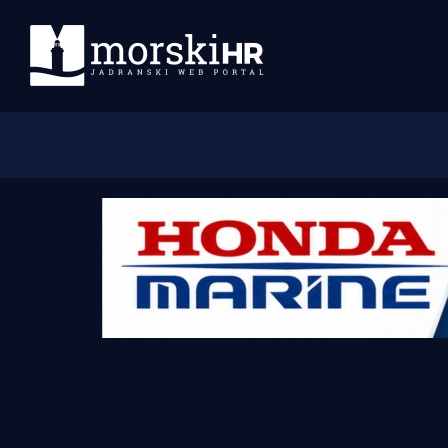
Početna
Morski plus
Morski TV
Obala
Otoci
Turizam i nautika