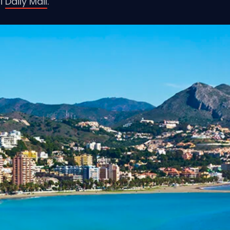
si
Daily Mail
.