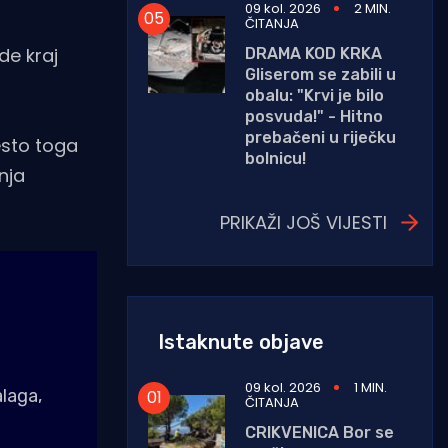
09 kol. 2026
2 MIN.
ČITANJA
de kraj
DRAMA KOD KRKA
Gliserom se zabili u
obalu: "Krvi je bilo
posvuda!" - Hitno
prebačeni u riječku
esto toga
bolnicu!
nja
PRIKAŽI JOŠ VIJESTI
Istaknute objave
09 kol. 2026
1 MIN.
laga,
ČITANJA
CRIKVENICA Bor se