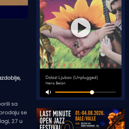
azdoblje,
rili sa
 prodaju se
agi, 27 u