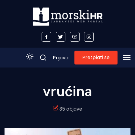
Pretplati se
Prijava
Početna
vrućina
Morski plus
35 objave
Morski TV
Obala
Otoci