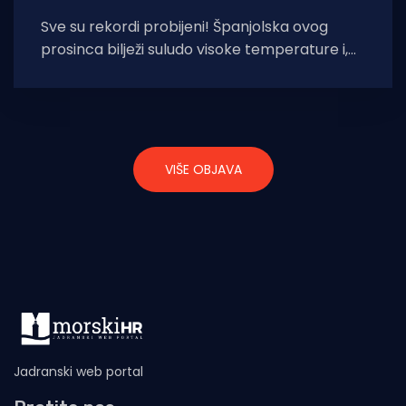
Sve su rekordi probijeni! Španjolska ovog
prosinca bilježi suludo visoke temperature i,
za božićno razdoblje, nevjerojatno pune
plaže. Toliko je
VIŠE OBJAVA
Jadranski web portal