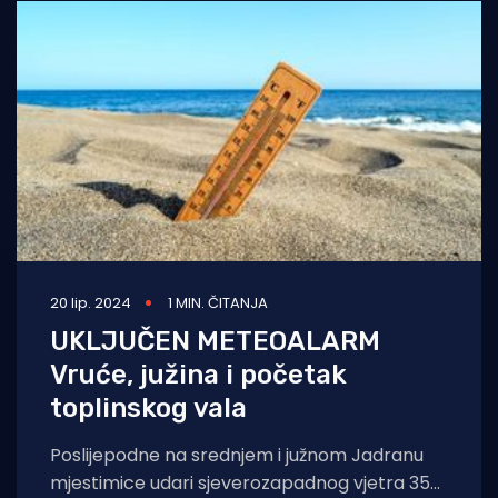
20 lip. 2024
1 MIN. ČITANJA
UKLJUČEN METEOALARM
Vruće, južina i početak
toplinskog vala
Poslijepodne na srednjem i južnom Jadranu
mjestimice udari sjeverozapadnog vjetra 35-