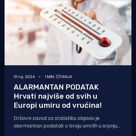
01 ruj. 2024
1 MIN. ČITANJA
ALARMANTAN PODATAK
Hrvati najviše od svih u
Europi umiru od vrućina!
Državni zavod za statistiku objavio je
alarmantan podatak o broju umrlih u srpnju
ove godine. U samo mjesec dana preminulo