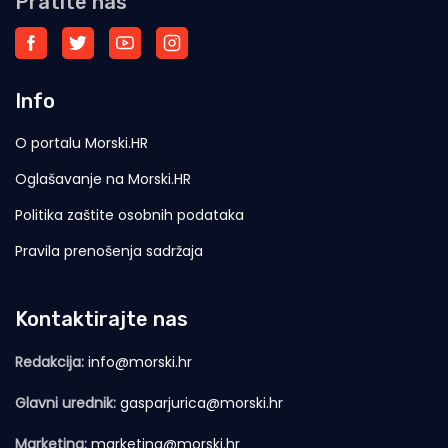
Pratite nas
Info
O portalu Morski.HR
Oglašavanje na Morski.HR
Politika zaštite osobnih podataka
Pravila prenošenja sadržaja
Kontaktirajte nas
Redakcija:
info@morski.hr
Glavni urednik:
gasparjurica@morski.hr
Marketing:
marketing@morski.hr