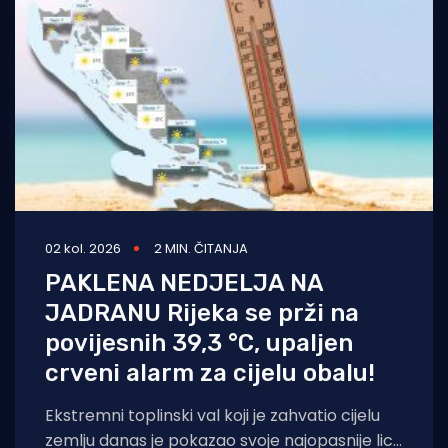
Turizam i nautika
Pomorstvo
Ribolov
Ekologija
Tradicija i kultura
02 kol. 2026
2 MIN. ČITANJA
PAKLENA NEDJELJA NA
JADRANU Rijeka se prži na
povijesnih 39,3 °C, upaljen
crveni alarm za cijelu obalu!
Ekstremni toplinski val koji je zahvatio cijelu
zemlju danas je pokazao svoje najopasnije lice