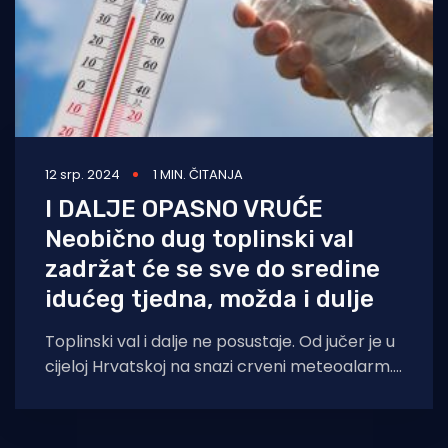
12 srp. 2024
1 MIN. ČITANJA
I DALJE OPASNO VRUĆE
Neobično dug toplinski val
zadržat će se sve do sredine
idućeg tjedna, možda i dulje
Toplinski val i dalje ne posustaje. Od jučer je u
cijeloj Hrvatskoj na snazi crveni meteoalarm.
Temperature su u najvećem