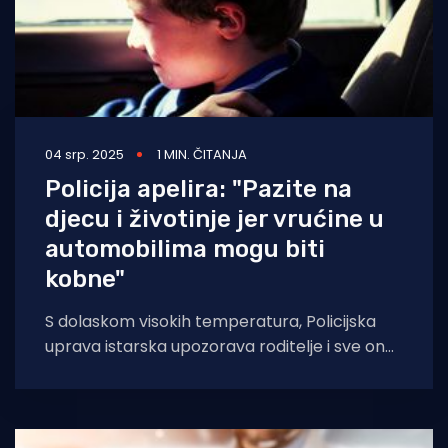
04 srp. 2025
1 MIN. ČITANJA
Policija apelira: "Pazite na
djecu i životinje jer vrućine u
automobilima mogu biti
kobne"
S dolaskom visokih temperatura, Policijska
uprava istarska upozorava roditelje i sve one
koji se brinu o djeci na opasnosti ostavljanja