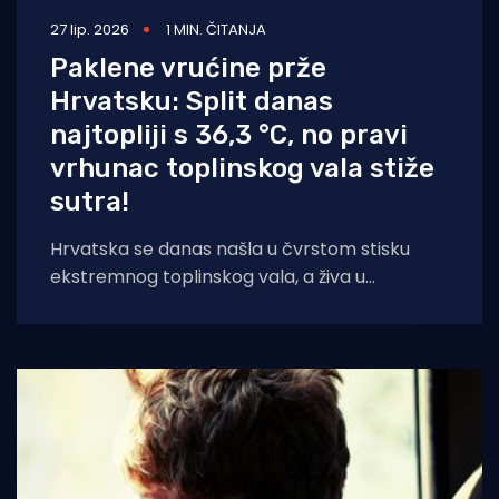
27 lip. 2026
1 MIN. ČITANJA
Paklene vrućine prže
Hrvatsku: Split danas
najtopliji s 36,3 °C, no pravi
vrhunac toplinskog vala stiže
sutra!
Hrvatska se danas našla u čvrstom stisku
ekstremnog toplinskog vala, a živa u
termometrima diljem zemlje opasno se
približava granici