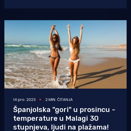
40 čvorova. Zbog vrućine, u cijeloj je Hrvatskoj
uključen
14 pro. 2023
2 MIN. ČITANJA
Španjolska "gori" u prosincu -
temperature u Malagi 30
stupnjeva, ljudi na plažama!