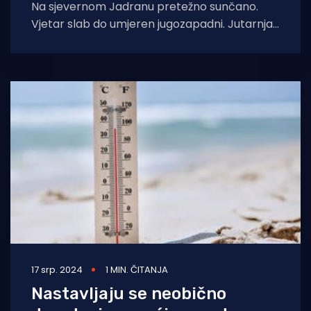
Na sjevernom Jadranu pretežno sunčano.
Vjetar slab do umjeren jugozapadni. Jutarnja
temperatura zraka od 16 do 18 °C, uz obalu
17 srp. 2024
1 MIN. ČITANJA
Nastavljaju se neobično