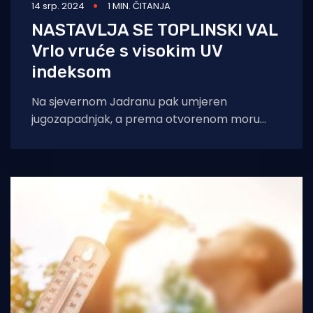
14 srp. 2024
1 MIN. ČITANJA
NASTAVLJA SE TOPLINSKI VAL
Vrlo vruće s visokim UV
indeksom
Na sjevernom Jadranu pak umjeren
jugozapadnjak, a prema otvorenom moru
sjeverozapadnjak. I tu se nastavlja toplinski
val - danju će biti