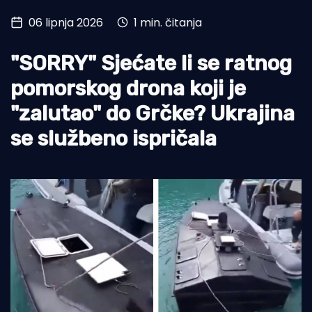
06 lipnja 2026
1 min. čitanja
Turizam i nautika
Pomorstvo
"SORRY" Sjećate li se ratnog
Ribolov
pomorskog drona koji je
"zalutao" do Grčke? Ukrajina
Ekologija
se službeno ispričala
Tradicija i kultura