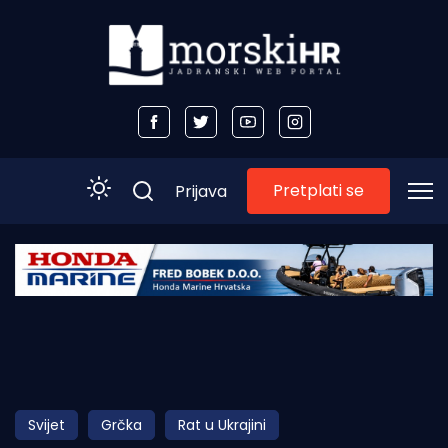
Pretplati se
Prijava
Početna
Morski plus
Morski TV
Obala
Svijet
Grčka
Rat u Ukrajini
Otoci