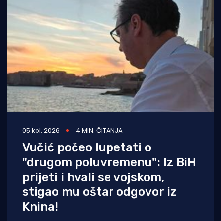
05 kol. 2026
4 MIN. ČITANJA
Vučić počeo lupetati o
"drugom poluvremenu": Iz BiH
prijeti i hvali se vojskom,
stigao mu oštar odgovor iz
Knina!