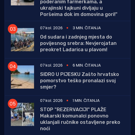
poderanim farmerkama, a
ukrajinski tajkuni divljaju u
Poršeima dok im domovina gori!"
07 kol. 2026
3 MIN. ČITANJA
Od sudara i zadnjeg mjesta do
povijesnog srebra: Nevjerojatan
preokret Lađarica u plavom!
07 kol. 2026
6 MIN. ČITANJA
SIDRO U PIJESKU Zašto hrvatsko
pomorstvo teško pronalazi svoj
smjer?
07 kol. 2026
1 MIN. ČITANJA
STOP "REZERVACIJI" PLAŽE
Makarski komunalci ponovno
uklanjali ručnike ostavljene preko
noći