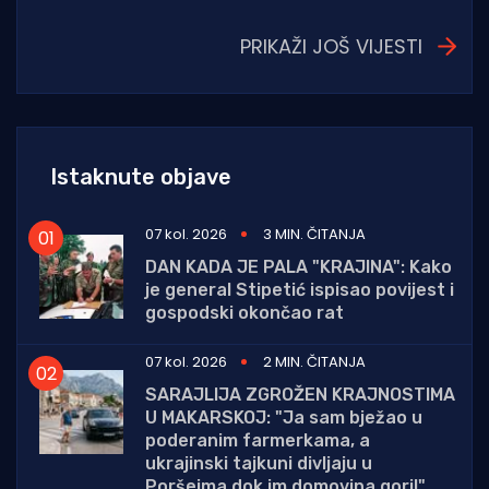
PRIKAŽI JOŠ VIJESTI
Istaknute objave
07 kol. 2026
3 MIN. ČITANJA
DAN KADA JE PALA "KRAJINA": Kako
je general Stipetić ispisao povijest i
gospodski okončao rat
07 kol. 2026
2 MIN. ČITANJA
SARAJLIJA ZGROŽEN KRAJNOSTIMA
U MAKARSKOJ: "Ja sam bježao u
poderanim farmerkama, a
ukrajinski tajkuni divljaju u
Poršeima dok im domovina gori!"