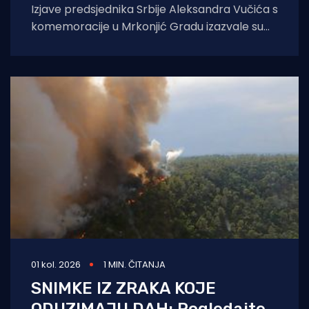
Izjave predsjednika Srbije Aleksandra Vučića s
komemoracije u Mrkonjić Gradu izazvale su
val reakcija u hrvatskom političkom vrhu.
Vučić je
01 kol. 2026
1 MIN. ČITANJA
SNIMKE IZ ZRAKA KOJE
ODUZIMAJU DAH: Pogledajte