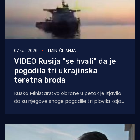
07 kol. 2026
1 MIN. ČITANJA
VIDEO Rusija "se hvali" da je
pogodila tri ukrajinska
teretna broda
Rusko Ministarstvo obrane u petak je izjavilo
da su njegove snage pogodile tri plovila koja
su se "koristila za