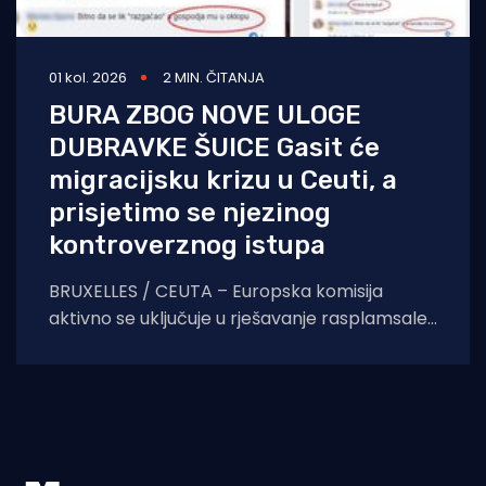
01 kol. 2026
2 MIN. ČITANJA
BURA ZBOG NOVE ULOGE
DUBRAVKE ŠUICE Gasit će
migracijsku krizu u Ceuti, a
prisjetimo se njezinog
kontroverznog istupa
BRUXELLES / CEUTA – Europska komisija
aktivno se uključuje u rješavanje rasplamsale
migracijske krize u španjolskoj enklavi Ceuti.
Odlukom predsjednice EK Ursule