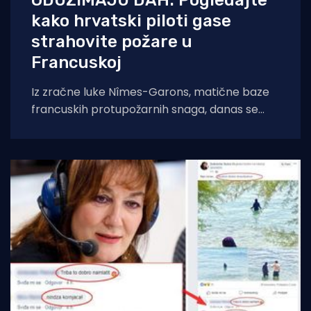
kako hrvatski piloti gase
strahovite požare u
Francuskoj
Iz zračne luke Nîmes-Garons, matične baze
francuskih protupožarnih snaga, danas se
javio kapetan hrvatske posade Canadaira
bojnik Igor Mindoljević: