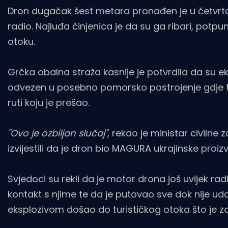
Dron dugačak šest metara pronađen je u četvrtak 
radio. Najluđa činjenica je da su ga ribari, potp
otoku.
Grčka obalna straža kasnije je potvrdila da su eks
odvezen u posebno pomorsko postrojenje gdje tr
ruti koju je prešao.
"Ovo je ozbiljan slučaj"
, rekao je ministar civilne
izvijestili da je dron bio MAGURA ukrajinske proiz
Svjedoci su rekli da je motor drona još uvijek ra
kontakt s njime te da je putovao sve dok nije uda
eksplozivom došao do turističkog otoka što je z