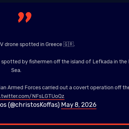
SV drone spotted in Greece 🇬🇷.
spotted by fishermen off the island of Lefkada in the 
Sea.
nian Armed Forces carried out a covert operation off th
c.twitter.com/NFsLGTUoQz
os (@christosKoffas)
May 8, 2026