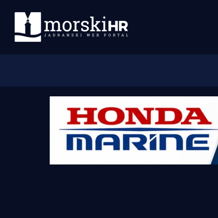
Početna
Morski plus
Morski TV
Obala
Otoci
Turizam i nautika