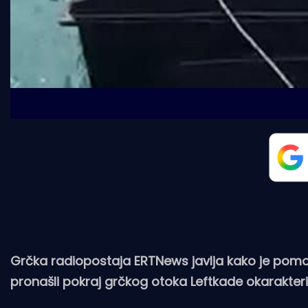
Grčka radiopostaja ERTNews javlja kako je pomors
pronašli pokraj grčkog otoka Leftkade okarakter