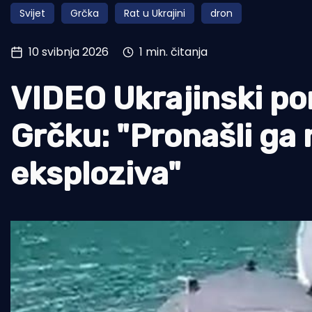
Svijet
Grčka
Rat u Ukrajini
dron
Pomorstvo
Ribolov
10 svibnja 2026
1 min. čitanja
Ekologija
VIDEO Ukrajinski po
Tradicija i kultura
Grčku: "Pronašli ga r
eksploziva"