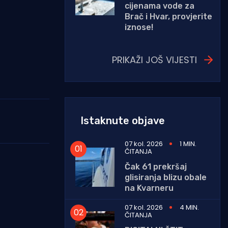
cijenama vode za
Brač i Hvar, provjerite
iznose!
PRIKAŽI JOŠ VIJESTI
Istaknute objave
07 kol. 2026
1 MIN.
ČITANJA
Čak 61 prekršaj
glisiranja blizu obale
na Kvarneru
07 kol. 2026
4 MIN.
ČITANJA