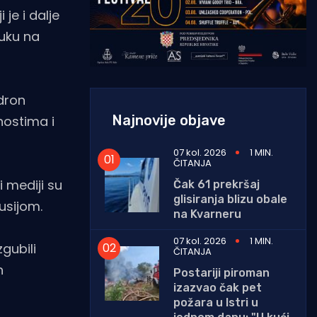
je i dalje
luku na
 dron
Najnovije objave
nostima i
07 kol. 2026
1 MIN.
ČITANJA
i mediji su
Čak 61 prekršaj
glisiranja blizu obale
Rusijom.
na Kvarneru
07 kol. 2026
1 MIN.
gubili
ČITANJA
n
Postariji piroman
izazvao čak pet
požara u Istri u