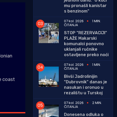
jednom danu: "U kući
mu pronašli kanistar
s benzinom"
07 kol. 2026
1 MIN.
ČITANJA
STOP "REZERVACIJI"
PLAŽE Makarski
komunalci ponovno
uklanjali ručnike
ostavljene preko noći
Ionian
07 kol. 2026
1 MIN.
ČITANJA
Bivši Jadrolinijin
e coast
"Dubrovnik" danas je
nasukan i oronuo u
rezalištu u Turskoj
07 kol. 2026
2 MIN.
ČITANJA
Donesena odluka o