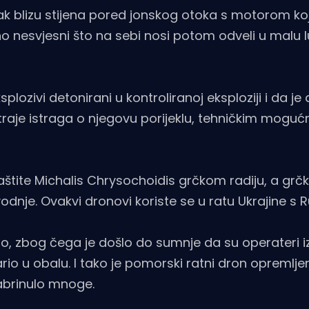
blizu stijena pored jonskog otoka s motorom koji 
uno nesvjesni što na sebi nosi potom odveli u malu 
plozivi detonirani u kontroliranoj eksploziji i da je
aje istraga o njegovu porijeklu, tehničkim moguć
 zaštite Michalis Chrysochoidis grčkom radiju, a grčk
vodnje. Ovakvi dronovi koriste se u ratu Ukrajine s 
dio, zbog čega je došlo do sumnje da su operateri iz
rio u obalu. I tako je pomorski ratni dron opremlje
abrinulo mnoge.