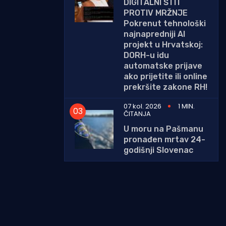
DIGITALNI ŠTIT
PROTIV MRŽNJE
Pokrenut tehnološki
najnapredniji AI
projekt u Hrvatskoj:
DORH-u idu
automatske prijave
ako prijetite ili online
prekršite zakone RH!
07 kol. 2026
1 MIN.
ČITANJA
U moru na Pašmanu
pronađen mrtav 24-
godišnji Slovenac