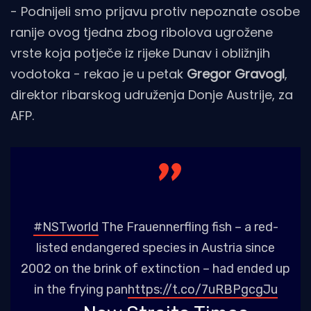
- Podnijeli smo prijavu protiv nepoznate osobe
ranije ovog tjedna zbog ribolova ugrožene
vrste koja potječe iz rijeke Dunav i obližnjih
vodotoka - rekao je u petak
Gregor Gravogl
,
direktor ribarskog udruženja Donje Austrije, za
AFP.
#NSTworld
The Frauennerfling fish – a red-
listed endangered species in Austria since
2002 on the brink of extinction – had ended up
in the frying pan
https://t.co/7uRBPgcgJu