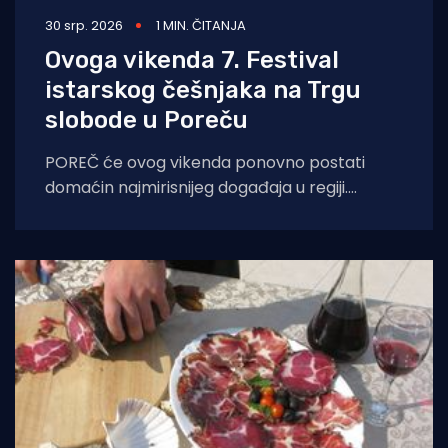
30 srp. 2026
1 MIN. ČITANJA
Ovoga vikenda 7. Festival
istarskog češnjaka na Trgu
slobode u Poreču
POREČ će ovog vikenda ponovno postati
domaćin najmirisnijeg događaja u regiji.
Sedmo izdanje Festivala istarskog češnjaka
(Festival dell'Aglio