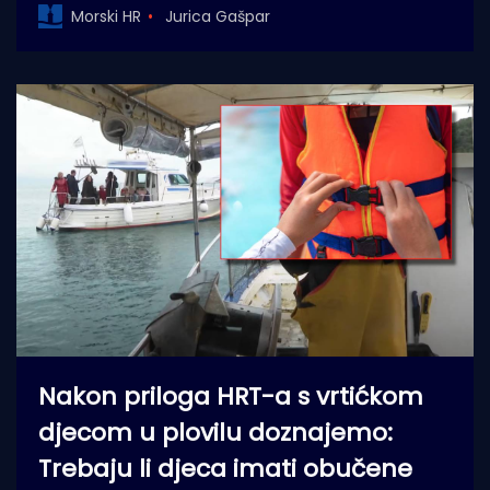
Morski HR
Jurica Gašpar
Nakon priloga HRT-a s vrtićkom
djecom u plovilu doznajemo:
Trebaju li djeca imati obučene