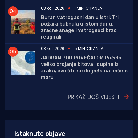
08 kol. 2026
1 MIN. ČITANJA
Buran vatrogasni dan u Istri: Tri
požara buknula u istom danu,
zračne snage i vatrogasci brzo
reagirali
08 kol. 2026
5 MIN. ČITANJA
JADRAN POD POVEĆALOM Počelo
veliko brojanje kitova i dupina iz
zraka, evo što se događa na našem
moru
PRIKAŽI JOŠ VIJESTI
Istaknute objave