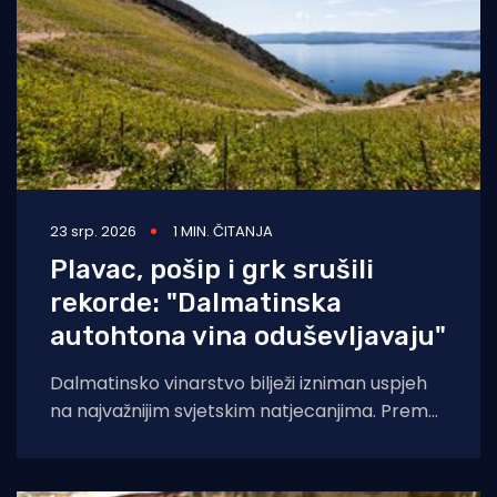
23 srp. 2026
1 MIN. ČITANJA
Plavac, pošip i grk srušili
rekorde: "Dalmatinska
autohtona vina oduševljavaju"
Dalmatinsko vinarstvo bilježi izniman uspjeh
na najvažnijim svjetskim natjecanjima. Prema
analizi Udruženja Vino Dalmacije, koja
obuhvaća rezultate Decanter World Wine