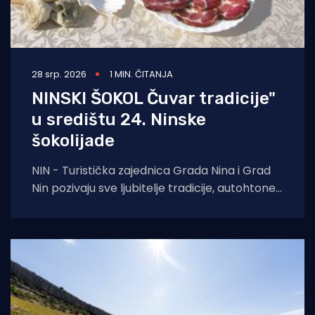
28 srp. 2026
1 MIN. ČITANJA
NINSKI ŠOKOL Čuvar tradicije"
u središtu 24. Ninske
šokolijade
NIN - Turistička zajednica Grada Nina i Grad
Nin pozivaju sve ljubitelje tradicije, autohtone
gastronomije i dalmatinske baštine na 24.
Ninsku