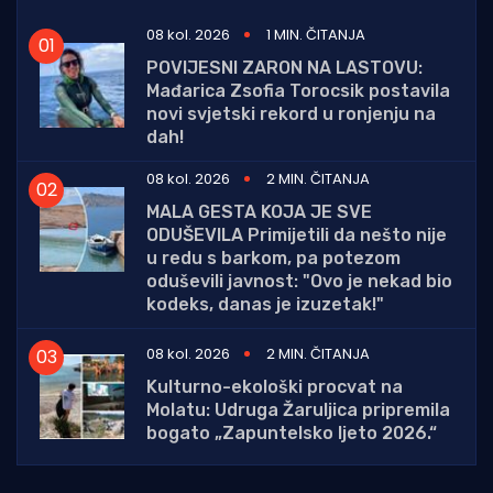
08 kol. 2026
1 MIN. ČITANJA
POVIJESNI ZARON NA LASTOVU:
Mađarica Zsofia Torocsik postavila
novi svjetski rekord u ronjenju na
dah!
08 kol. 2026
2 MIN. ČITANJA
MALA GESTA KOJA JE SVE
ODUŠEVILA Primijetili da nešto nije
u redu s barkom, pa potezom
oduševili javnost: "Ovo je nekad bio
kodeks, danas je izuzetak!"
08 kol. 2026
2 MIN. ČITANJA
Kulturno-ekološki procvat na
Molatu: Udruga Žaruljica pripremila
bogato „Zapuntelsko ljeto 2026.“