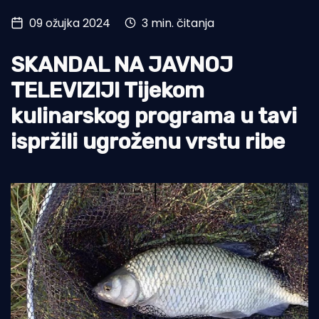
09 ožujka 2024
3 min. čitanja
Turizam i nautika
Pomorstvo
SKANDAL NA JAVNOJ
Ribolov
TELEVIZIJI Tijekom
kulinarskog programa u tavi
Ekologija
ispržili ugroženu vrstu ribe
Tradicija i kultura