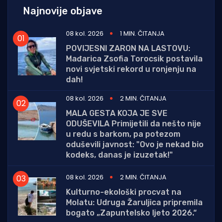
Najnovije objave
08 kol. 2026
1 MIN. ČITANJA
POVIJESNI ZARON NA LASTOVU:
Mađarica Zsofia Torocsik postavila
novi svjetski rekord u ronjenju na
dah!
08 kol. 2026
2 MIN. ČITANJA
MALA GESTA KOJA JE SVE
ODUŠEVILA Primijetili da nešto nije
u redu s barkom, pa potezom
oduševili javnost: "Ovo je nekad bio
kodeks, danas je izuzetak!"
08 kol. 2026
2 MIN. ČITANJA
Kulturno-ekološki procvat na
Molatu: Udruga Žaruljica pripremila
bogato „Zapuntelsko ljeto 2026.“