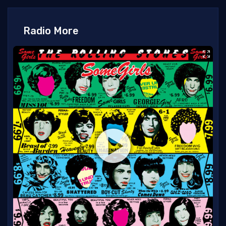
Radio More