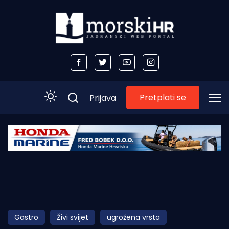
Pretplati se
Prijava
Početna
Morski plus
Morski TV
Obala
Gastro
Živi svijet
ugrožena vrsta
Otoci