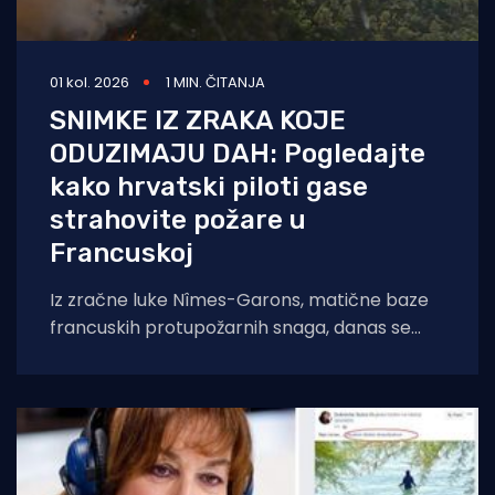
01 kol. 2026
1 MIN. ČITANJA
SNIMKE IZ ZRAKA KOJE
ODUZIMAJU DAH: Pogledajte
kako hrvatski piloti gase
strahovite požare u
Francuskoj
Iz zračne luke Nîmes-Garons, matične baze
francuskih protupožarnih snaga, danas se
javio kapetan hrvatske posade Canadaira
bojnik Igor Mindoljević: