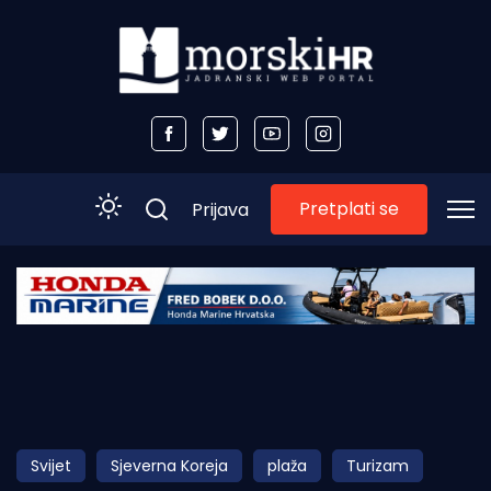
Pretplati se
Prijava
Početna
Morski plus
Morski TV
Obala
Svijet
Sjeverna Koreja
plaža
Turizam
Otoci