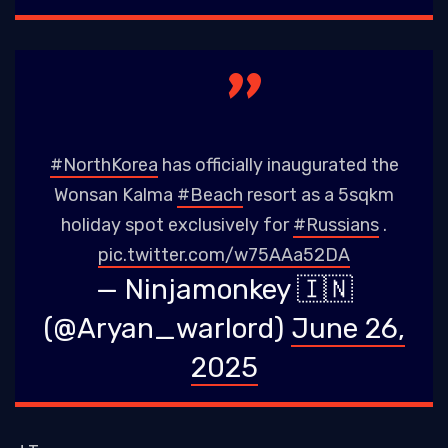
#NorthKorea
has officially inaugurated the
Wonsan Kalma
#Beach
resort as a 5sqkm
holiday spot exclusively for
#Russians
.
pic.twitter.com/w75AAa52DA
— Ninjamonkey 🇮🇳
(@Aryan_warlord)
June 26,
2025