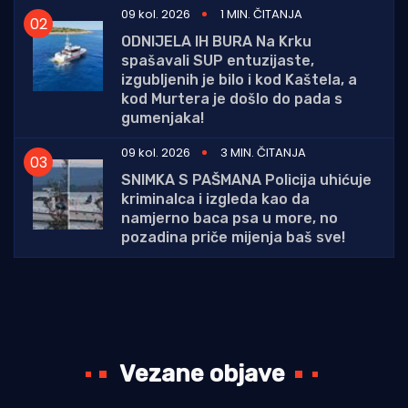
09 kol. 2026
1 MIN. ČITANJA
ODNIJELA IH BURA Na Krku
spašavali SUP entuzijaste,
izgubljenih je bilo i kod Kaštela, a
kod Murtera je došlo do pada s
gumenjaka!
09 kol. 2026
3 MIN. ČITANJA
SNIMKA S PAŠMANA Policija uhićuje
kriminalca i izgleda kao da
namjerno baca psa u more, no
pozadina priče mijenja baš sve!
Vezane objave