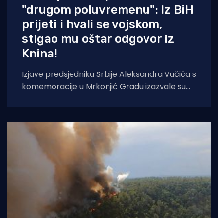
"drugom poluvremenu": Iz BiH
prijeti i hvali se vojskom,
stigao mu oštar odgovor iz
Knina!
Izjave predsjednika Srbije Aleksandra Vučića s
komemoracije u Mrkonjić Gradu izazvale su
val reakcija u hrvatskom političkom vrhu.
Vučić je