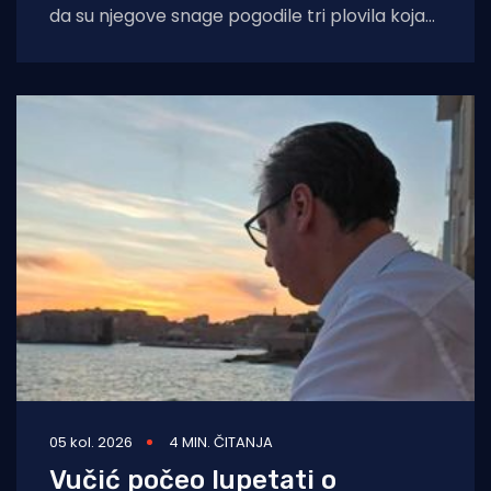
da su njegove snage pogodile tri plovila koja
su se "koristila za
05 kol. 2026
4 MIN. ČITANJA
Vučić počeo lupetati o