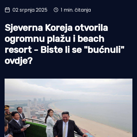
02 srpnja 2025
1 min. čitanja
Turizam i nautika
Pomorstvo
Sjeverna Koreja otvorila
Ribolov
ogromnu plažu i beach
resort - Biste li se "bućnuli"
Ekologija
ovdje?
Tradicija i kultura