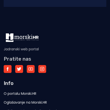
migracijske krize u španjolskoj enklavi Ceuti.
Odlukom predsjednice EK Ursule
Jadranski web portal
Pratite nas
Info
O portalu Morski.HR
Oglašavanje na Morski.HR