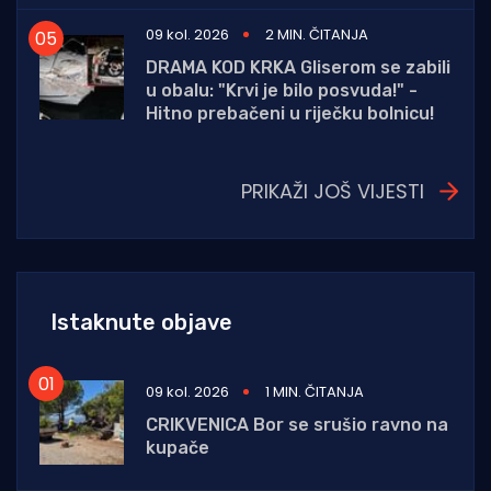
09 kol. 2026
2 MIN. ČITANJA
DRAMA KOD KRKA Gliserom se zabili
u obalu: "Krvi je bilo posvuda!" -
Hitno prebačeni u riječku bolnicu!
PRIKAŽI JOŠ VIJESTI
Istaknute objave
09 kol. 2026
1 MIN. ČITANJA
CRIKVENICA Bor se srušio ravno na
kupače