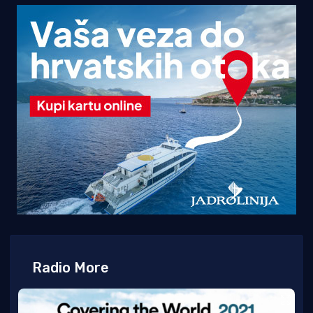
Radio More