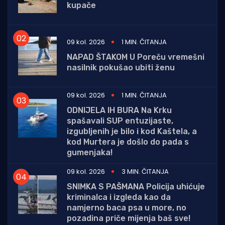
kupače
09 kol. 2026
1 MIN. ČITANJA
NAPAD ŠTAKOM U Poreču vremešni
nasilnik pokušao ubiti ženu
09 kol. 2026
1 MIN. ČITANJA
ODNIJELA IH BURA Na Krku
spašavali SUP entuzijaste,
izgubljenih je bilo i kod Kaštela, a
kod Murtera je došlo do pada s
gumenjaka!
09 kol. 2026
3 MIN. ČITANJA
SNIMKA S PAŠMANA Policija uhićuje
kriminalca i izgleda kao da
namjerno baca psa u more, no
pozadina priče mijenja baš sve!