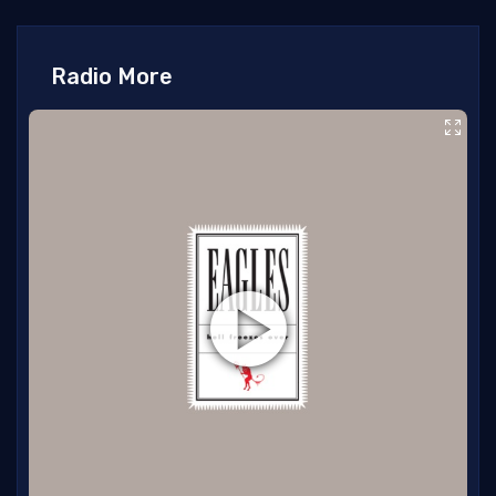
Radio More