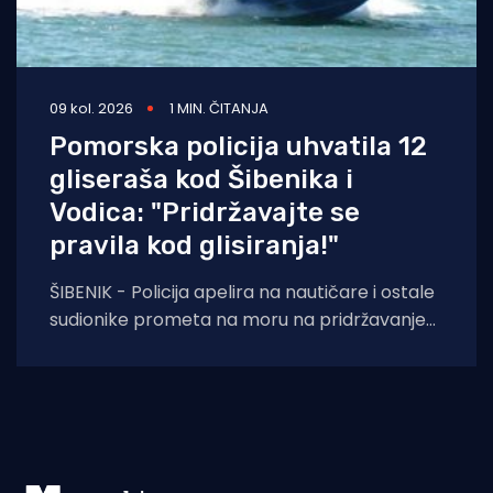
09 kol. 2026
1 MIN. ČITANJA
Pomorska policija uhvatila 12
gliseraša kod Šibenika i
Vodica: "Pridržavajte se
pravila kod glisiranja!"
ŠIBENIK - Policija apelira na nautičare i ostale
sudionike prometa na moru na pridržavanje
odredbi ne samo Pomorskog zakonika, već i