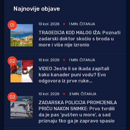
Najnovije objave
10 kol. 2026
1 MIN. ČITANJA
TRAGEDIJA KOD MALOG IŽA: Poznati
zadarski doktor skočio s broda u
more i više nije izronio
10 kol. 2026
1 MIN. ČITANJA
VIDEO Jeste li se ikada zapitali
kako kanader puni vodu? Evo
odgovora iz prve ruke...
10 kol. 2026
3 MIN. ČITANJA
ZADARSKA POLICIJA PROMIJENILA
PRIČU NAKON SNIMKE: Prvo tvrdili
da je pas 'pušten u more', a sad
priznaju tko ga je zapravo spasio