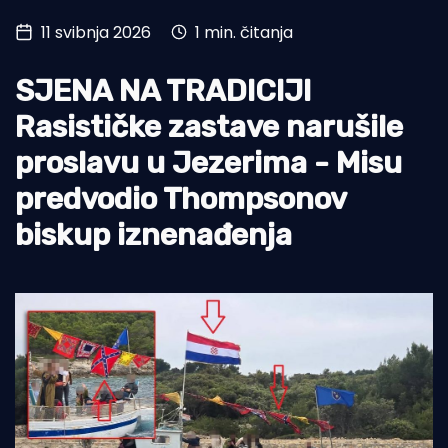
11 svibnja 2026
1 min. čitanja
Turizam i nautika
Pomorstvo
SJENA NA TRADICIJI
Ribolov
Rasističke zastave narušile
proslavu u Jezerima - Misu
Ekologija
predvodio Thompsonov
Tradicija i kultura
biskup iznenađenja