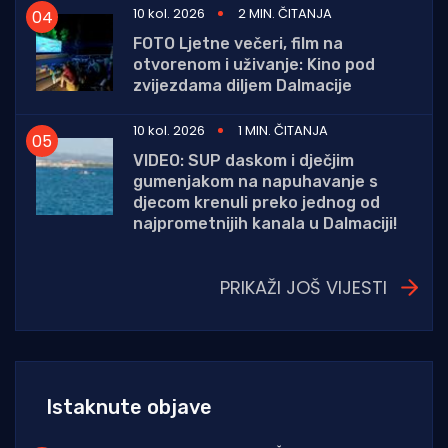
10 kol. 2026
2 MIN. ČITANJA
FOTO Ljetne večeri, film na
otvorenom i uživanje: Kino pod
zvijezdama diljem Dalmacije
10 kol. 2026
1 MIN. ČITANJA
VIDEO: SUP daskom i dječjim
gumenjakom na napuhavanje s
djecom krenuli preko jednog od
najprometnijih kanala u Dalmaciji!
PRIKAŽI JOŠ VIJESTI
Istaknute objave