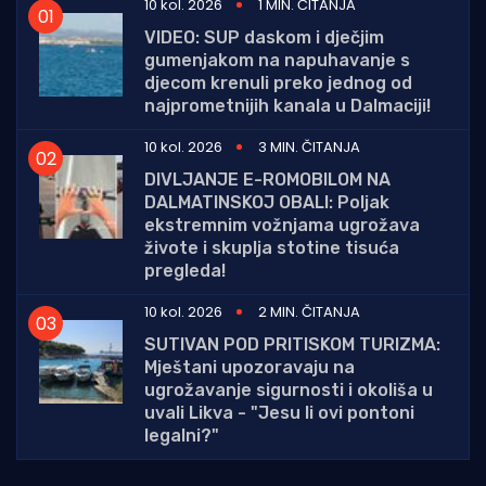
10 kol. 2026
1 MIN. ČITANJA
VIDEO: SUP daskom i dječjim
gumenjakom na napuhavanje s
djecom krenuli preko jednog od
najprometnijih kanala u Dalmaciji!
10 kol. 2026
3 MIN. ČITANJA
DIVLJANJE E-ROMOBILOM NA
DALMATINSKOJ OBALI: Poljak
ekstremnim vožnjama ugrožava
živote i skuplja stotine tisuća
pregleda!
10 kol. 2026
2 MIN. ČITANJA
SUTIVAN POD PRITISKOM TURIZMA:
Mještani upozoravaju na
ugrožavanje sigurnosti i okoliša u
uvali Likva - "Jesu li ovi pontoni
legalni?"