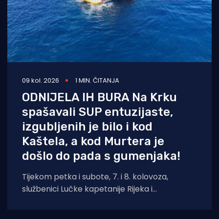
09 kol. 2026
1 MIN. ČITANJA
ODNIJELA IH BURA Na Krku
spašavali SUP entuzijaste,
izgubljenih je bilo i kod
Kaštela, a kod Murtera je
došlo do pada s gumenjaka!
Tijekom petka i subote, 7. i 8. kolovoza,
službenici Lučke kapetanije Rijeka i
pripadajućih ispostava spasili su ukupno četiri
osobe.