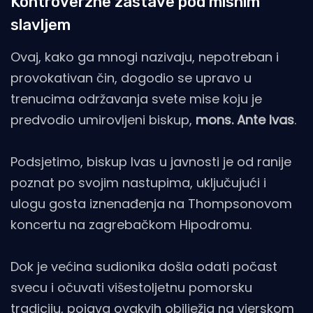
Kontroverzne zastave pod misnim
slavljem
Ovaj, kako ga mnogi nazivaju, nepotreban i
provokativan čin, dogodio se upravo u
trenucima održavanja svete mise koju je
predvodio umirovljeni biskup,
mons. Ante Ivas
.
Podsjetimo, biskup Ivas u javnosti je od ranije
poznat po svojim nastupima, uključujući i
ulogu gosta iznenađenja na Thompsonovom
koncertu na zagrebačkom Hipodromu.
Dok je većina sudionika došla odati počast
svecu i očuvati višestoljetnu pomorsku
tradiciju, pojava ovakvih obilježja na vjerskom