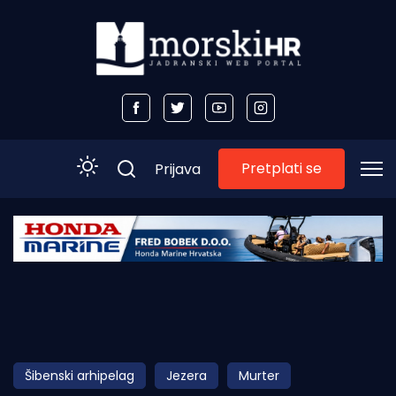
Pretplati se
Prijava
Početna
Morski plus
Morski TV
Obala
Šibenski arhipelag
Jezera
Murter
Otoci