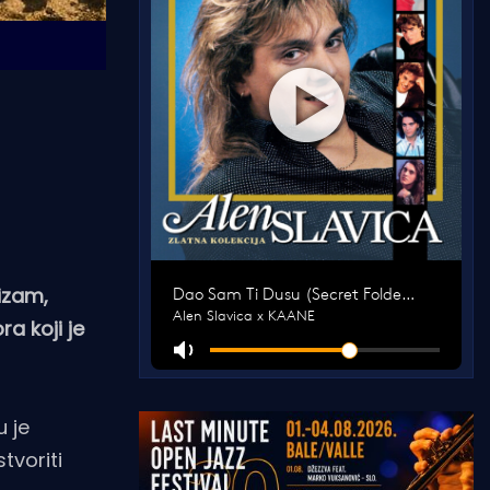
rizam,
ra koji je
u je
tvoriti