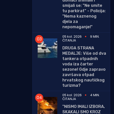
domaći snimalli i
smijali se: "Ne smite
tu parkirat" - Policija:
"Nema kaznenog
djela za
nepomaganje!"
05 kol. 2026
9 MIN.
ČITANJA
DRUGA STRANA
MEDALJE: Više od dva
tankera otpadnih
voda iza čarter
sezone! Gdje zapravo
završava otpad
hrvatskog nautičkog
turizma?
05 kol. 2026
4 MIN.
ČITANJA
"NISMO IMALI IZBORA,
SKAKALI SMO KROZ