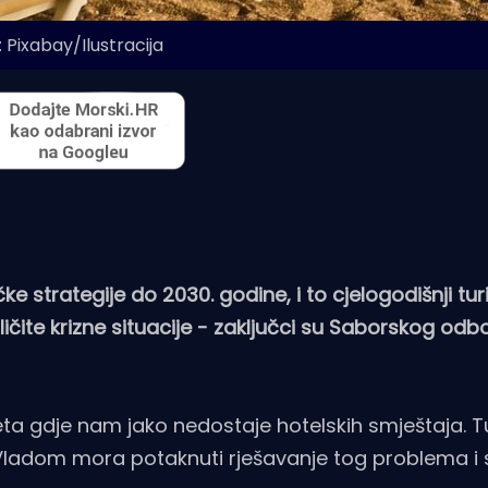
 Pixabay/Ilustracija
ičke strategije do 2030. godine, i to cjelogodišnji tu
ičite krizne situacije - zaključci su Saborskog odbo
ta gdje nam jako nedostaje hotelskih smještaja. T
Vladom mora potaknuti rješavanje tog problema i s