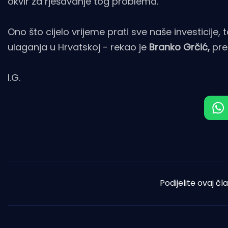
okvir za rješavanje tog problema.
Ono što cijelo vrijeme prati sve naše investicije,
ulaganja u Hrvatskoj - rekao je
Branko Grčić,
pre
I.G.
Podijelite ovaj čl