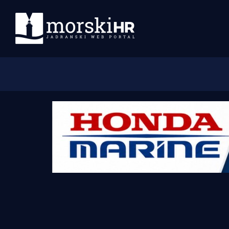
Početna
Morski plus
Morski TV
Obala
Otoci
Turizam i nautika