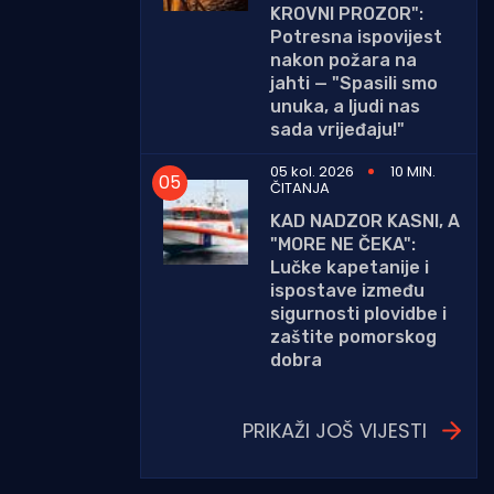
KROVNI PROZOR":
Potresna ispovijest
nakon požara na
jahti — "Spasili smo
unuka, a ljudi nas
sada vrijeđaju!"
05 kol. 2026
10 MIN.
ČITANJA
KAD NADZOR KASNI, A
"MORE NE ČEKA":
Lučke kapetanije i
ispostave između
sigurnosti plovidbe i
zaštite pomorskog
dobra
PRIKAŽI JOŠ VIJESTI