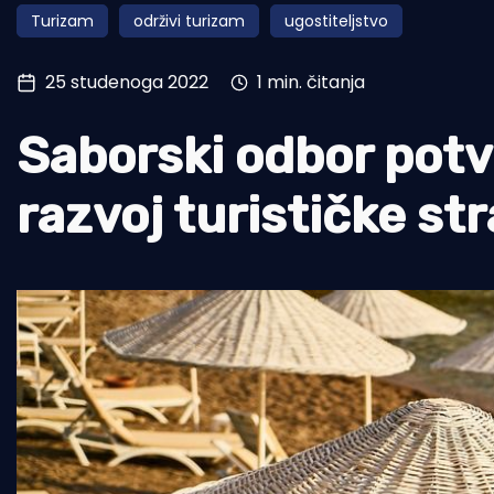
Turizam
održivi turizam
ugostiteljstvo
Pomorstvo
Ribolov
25 studenoga 2022
1 min. čitanja
Ekologija
Saborski odbor potvr
Tradicija i kultura
razvoj turističke st