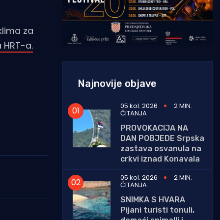
klima za
a HRT-a.
Najnovije objave
05 kol. 2026
2 MIN.
ČITANJA
PROVOKACIJA NA
DAN POBJEDE Srpska
zastava osvanula na
crkvi iznad Konavala
05 kol. 2026
2 MIN.
ČITANJA
SNIMKA S HVARA
Pijani turisti tonuli,