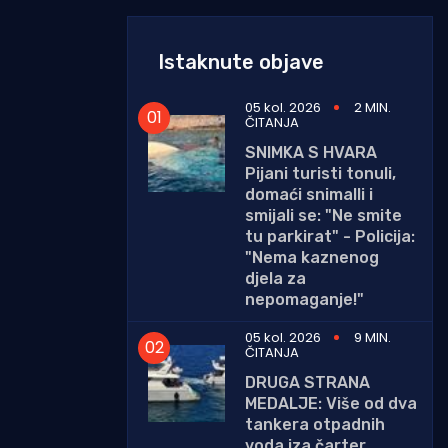
Istaknute objave
05 kol. 2026
2 MIN.
ČITANJA
SNIMKA S HVARA
Pijani turisti tonuli,
domaći snimalli i
smijali se: "Ne smite
tu parkirat" - Policija:
"Nema kaznenog
djela za
nepomaganje!"
05 kol. 2026
9 MIN.
ČITANJA
DRUGA STRANA
MEDALJE: Više od dva
tankera otpadnih
voda iza čarter