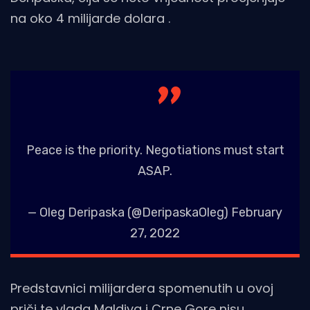
na oko 4 milijarde dolara .
Peace is the priority. Negotiations must start
ASAP.
— Oleg Deripaska (@DeripaskaOleg)
February
27, 2022
Predstavnici milijardera spomenutih u ovoj
priči te vlada Maldiva i Crne Gore nisu