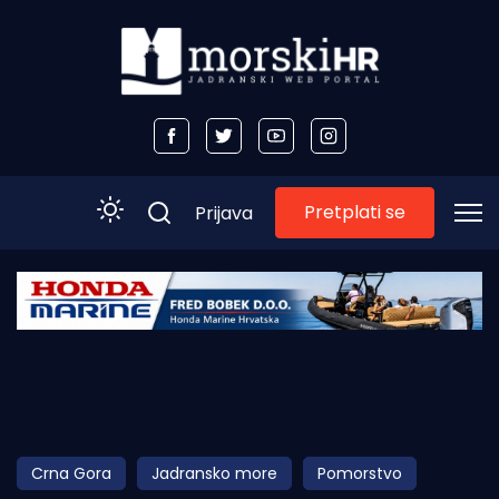
Pretplati se
Prijava
Početna
Morski plus
Morski TV
Obala
Crna Gora
Jadransko more
Pomorstvo
Otoci