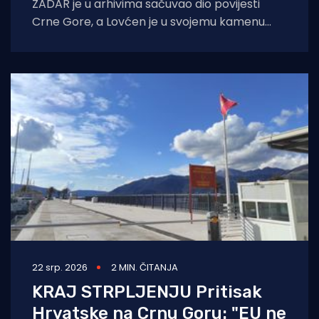
ZADAR je u arhivima sačuvao dio povijesti
Crne Gore, a Lovćen je u svojemu kamenu
sačuvao imena hrvatskih umjetnika,
arhitekata
22 srp. 2026
2 MIN. ČITANJA
KRAJ STRPLJENJU Pritisak
Hrvatske na Crnu Goru: "EU ne