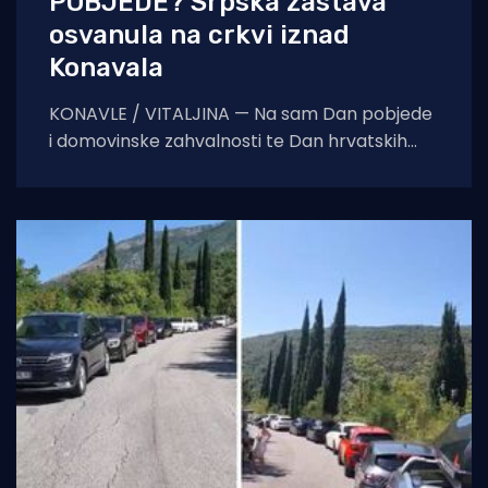
POBJEDE? Srpska zastava
osvanula na crkvi iznad
Konavala
KONAVLE / VITALJINA — Na sam Dan pobjede
i domovinske zahvalnosti te Dan hrvatskih
branitelja, na crkvi sv. Ilije iznad Vitaljine, koja