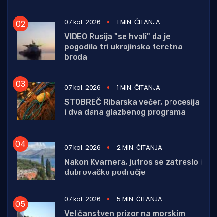
07 kol. 2026
1 MIN. ČITANJA
VIDEO Rusija "se hvali" da je
pogodila tri ukrajinska teretna
broda
07 kol. 2026
1 MIN. ČITANJA
STOBREČ Ribarska večer, procesija
i dva dana glazbenog programa
07 kol. 2026
2 MIN. ČITANJA
Nakon Kvarnera, jutros se zatreslo i
dubrovačko područje
07 kol. 2026
5 MIN. ČITANJA
Veličanstven prizor na morskim