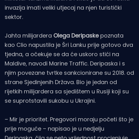
invazija imati veliki utjecaj na njen turistički
sektor.
Jahta milijardera
Olega Deripaske
poznata
kao Clio napustila je Šri Lanku prije gotovo dva
tjedna, a očekuje se da će uskoro stići na
Maldive, navodi Marine Traffic. Deripaska i s
njim povezane tvrtke sankcionirane su 2018. od
strane Sjedinjenih Država. Bio je jedan od
rijetkih milijardera sa sjedištem u Rusiji koji su
se suprotstavili sukobu u Ukrajini.
– Mir je prioritet. Pregovori moraju početi što je
prije moguće – napisao je u nedjelju
Deripaska, čija se neto vrijednost procjenjuje