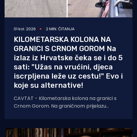
01 kol. 2026
2 MIN. ČITANJA
KILOMETARSKA KOLONA NA
GRANICI S CRNOM GOROM Na
izlaz iz Hrvatske čeka se i do 5
sati: "Užas na vrućini, djeca
iscrpljena leže uz cestu!" Evo i
koje su alternative!
CAVTAT - Kilometarska kolona na granici s
Crnom Gorom. Na graničnom prijelazu
Karasovići, prema izvještaju Hrvatskog
autokluba, na izlaz iz Hrvatske