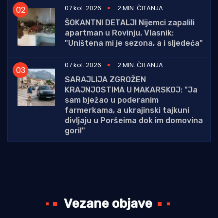
07 kol. 2026
2 MIN. ČITANJA
ŠOKANTNI DETALJI Nijemci zapalili
apartman u Rovinju. Vlasnik:
"Uništena mi je sezona, a i sljedeća"
07 kol. 2026
2 MIN. ČITANJA
SARAJLIJA ZGROŽEN
KRAJNJOSTIMA U MAKARSKOJ: "Ja
sam bježao u poderanim
farmerkama, a ukrajinski tajkuni
divljaju u Poršeima dok im domovina
gori!"
Vezane objave