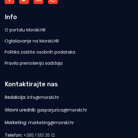
Info
O portalu Morski.HR
Oglašavanje na Morski.HR
Politika zaštite osobnih podataka
Pravila prenošenja sadržaja
Kontaktirajte nas
Redakcija:
info@morski.hr
Glavni urednik:
gasparjurica@morski.hr
Marketing:
marketing@morski.hr
Telefon:
+385 1 551 35 12