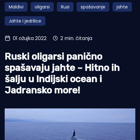
Maldivi
oligarsi
Rusi
spašavanje
jahte
Turizam i nautika
Jahte i jedrilice
Pomorstvo
Ribolov
01 ožujka 2022
2 min. čitanja
Ekologija
Ruski oligarsi panično
Tradicija i kultura
spašavaju jahte – Hitno ih
šalju u Indijski ocean i
Jadransko more!