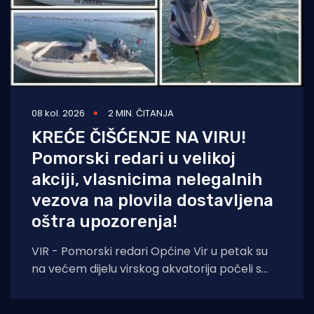
08 kol. 2026
2 MIN. ČITANJA
KREĆE ČIŠĆENJE NA VIRU!
Pomorski redari u velikoj
akciji, vlasnicima nelegalnih
vezova na plovila dostavljena
oštra upozorenja!
VIR - Pomorski redari Općine Vir u petak su
na većem dijelu virskog akvatorija počeli s
prvom fazom akcije uklanjanja nelegalnih