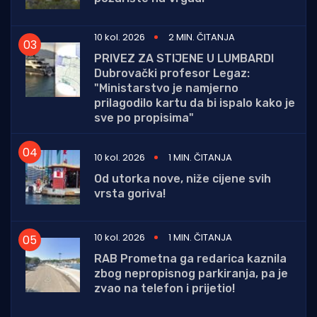
10 kol. 2026
2 MIN. ČITANJA
PRIVEZ ZA STIJENE U LUMBARDI
Dubrovački profesor Legaz:
"Ministarstvo je namjerno
prilagodilo kartu da bi ispalo kako je
sve po propisima"
10 kol. 2026
1 MIN. ČITANJA
Od utorka nove, niže cijene svih
vrsta goriva!
10 kol. 2026
1 MIN. ČITANJA
RAB Prometna ga redarica kaznila
zbog nepropisnog parkiranja, pa je
zvao na telefon i prijetio!