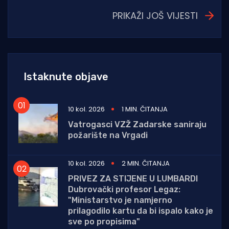
PRIKAŽI JOŠ VIJESTI
Istaknute objave
10 kol. 2026
1 MIN. ČITANJA
Vatrogasci VZŽ Zadarske saniraju
požarište na Vrgadi
10 kol. 2026
2 MIN. ČITANJA
PRIVEZ ZA STIJENE U LUMBARDI
Dubrovački profesor Legaz:
"Ministarstvo je namjerno
prilagodilo kartu da bi ispalo kako je
sve po propisima"