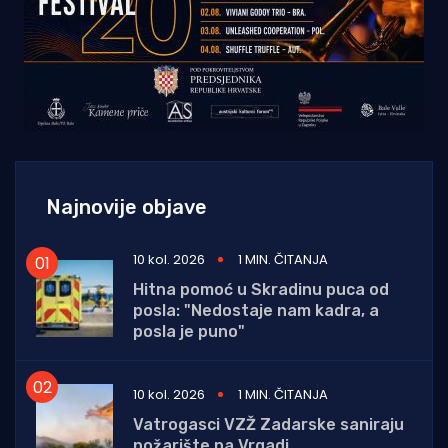
Najnovije objave
10 kol. 2026
1 MIN. ČITANJA
Hitna pomoć u Skradinu puca od
posla: "Nedostaje nam kadra, a
posla je puno"
10 kol. 2026
1 MIN. ČITANJA
Vatrogasci VZŽ Zadarske saniraju
požarište na Vrgadi