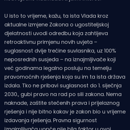
U isto to vrijeme, kažu, ta ista Vlada kroz
aktualne izmjene Zakona o ugostiteljskoj
djelatnosti uvodi odredbu koja zahtijeva
retroaktivnu primjenu novih uvjeta –
suglasnost dvije trećine suvlasnika, uz 100%
neposrednih susjeda – na iznajmljivače koji
već godinama legalno posluju na temelju
pravomoćnih rješenja koja su im ta ista država
izdala. Tko ne pribavi suglasnost do 1. siječnja
2030., gubi pravo na rad po sili zakona. Nema
naknade, zaštite stečenih prava i prijelaznog
rješenja i nije bitno kakav je zakon bio u vrijeme
izdavanja rješenja. Pravna sigurnost
iznajmljivača uopće nije bila faktor u ovoj