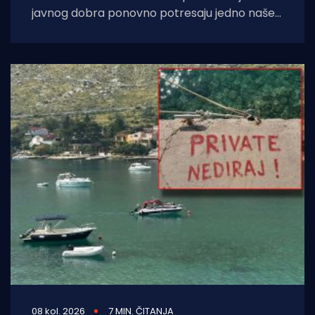
javnog dobra ponovno potresaju jedno naše
turističko mjesto. Iz Turnja nam se javio
ogorčeni lokalni iznajmljivač
08 kol. 2026
7 MIN. ČITANJA