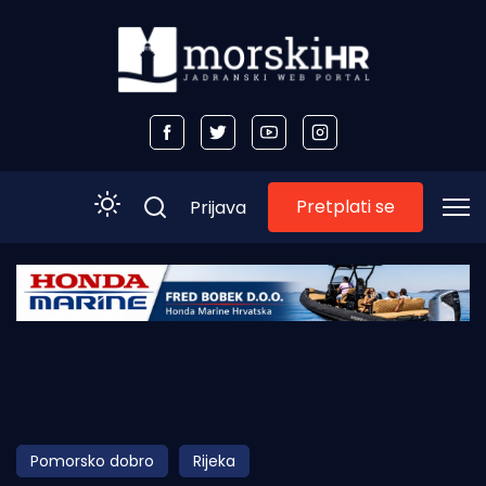
Pretplati se
Prijava
Početna
Morski plus
Morski TV
Obala
Pomorsko dobro
Rijeka
Otoci