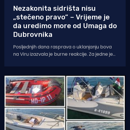
Nezakonita sidrišta nisu
„stečeno pravo“ – Vrijeme je
da uredimo more od Umaga do
Dubrovnika
Posljednjih dana rasprava o uklanjanju bova
na Viru izazvala je burne reakcije. Za jedne je
to „gušenje malog čovjeka“, za