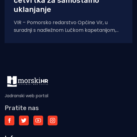
četvrtka za samostalno
uklanjanje
VIR – Pomorsko redarstvo Općine Vir, u
suradnji s nadležnom Lučkom kapetanijom,
pokreće veliku akciju uklanjanja svih
nelegalno postavljenih naprava za
Jadranski web portal
Pratite nas