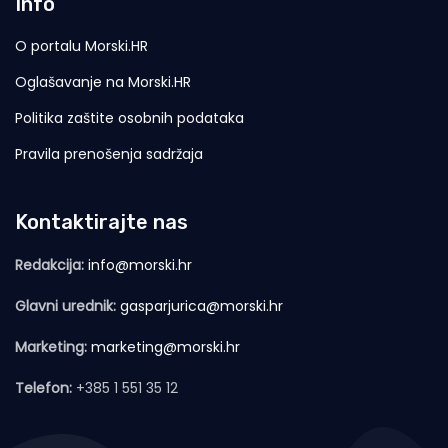
Info
O portalu Morski.HR
Oglašavanje na Morski.HR
Politika zaštite osobnih podataka
Pravila prenošenja sadržaja
Kontaktirajte nas
Redakcija:
info@morski.hr
Glavni urednik:
gasparjurica@morski.hr
Marketing:
marketing@morski.hr
Telefon:
+385 1 551 35 12