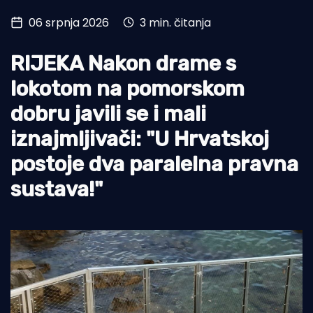
06 srpnja 2026
3 min. čitanja
Turizam i nautika
Pomorstvo
RIJEKA Nakon drame s
Ribolov
lokotom na pomorskom
dobru javili se i mali
Ekologija
iznajmljivači: "U Hrvatskoj
Tradicija i kultura
postoje dva paralelna pravna
sustava!"