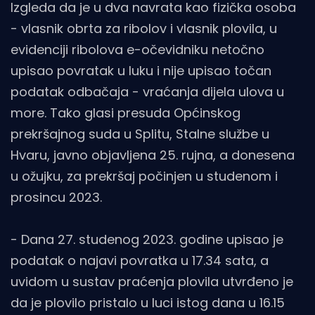
Izgleda da je u dva navrata kao fizička osoba
- vlasnik obrta za ribolov i vlasnik plovila, u
evidenciji ribolova e-očevidniku netočno
upisao povratak u luku i nije upisao točan
podatak odbačaja - vraćanja dijela ulova u
more. Tako glasi presuda Općinskog
prekršajnog suda u Splitu, Stalne službe u
Hvaru, javno objavljena 25. rujna, a donesena
u ožujku, za prekršaj počinjen u studenom i
prosincu 2023.
- Dana 27. studenog 2023. godine upisao je
podatak o najavi povratka u 17.34 sata, a
uvidom u sustav praćenja plovila utvrđeno je
da je plovilo pristalo u luci istog dana u 16.15