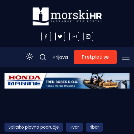
Pretplati se
Prijava
Početna
Morski plus
Morski TV
Obala
Splitsko plovno područje
Hvar
ribar
Otoci