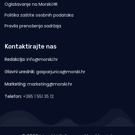
Oglašavanje na Morski.HR
Politika zaštite osobnih podataka
Pravila prenošenja sadržaja
Kontaktirajte nas
Redakcija:
info@morski.hr
Glavni urednik:
gasparjurica@morski.hr
Marketing:
marketing@morski.hr
Telefon:
+385 1 551 35 12