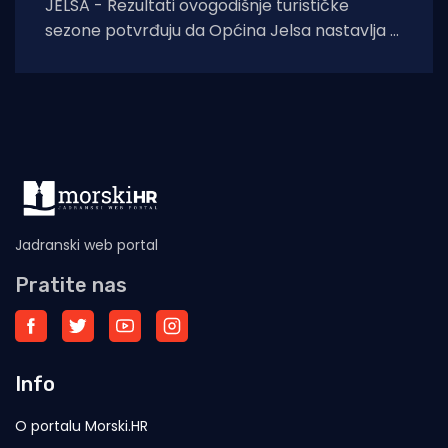
JELSA - Rezultati ovogodišnje turističke
sezone potvrđuju da Općina Jelsa nastavlja u
pozitivnom smjeru. Do 1. kolovoza ostvarili
smo 255.585
Jadranski web portal
Pratite nas
Info
O portalu Morski.HR