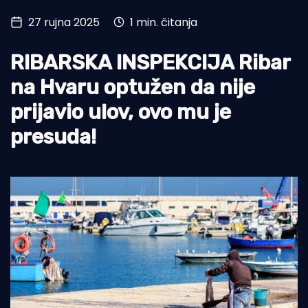
27 rujna 2025
1 min. čitanja
Turizam i nautika
Pomorstvo
RIBARSKA INSPEKCIJA Ribar
Ribolov
na Hvaru optužen da nije
prijavio ulov, ovo mu je
Ekologija
presuda!
Tradicija i kultura