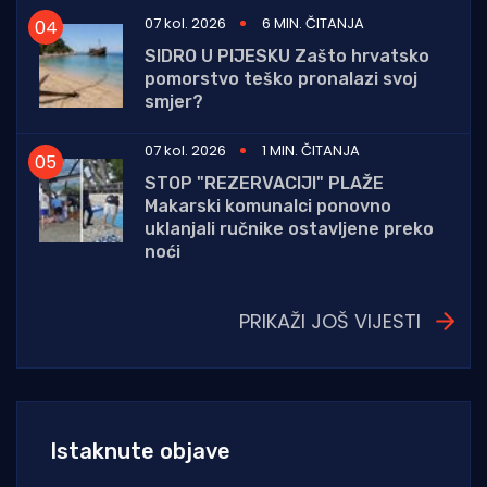
07 kol. 2026
6 MIN. ČITANJA
SIDRO U PIJESKU Zašto hrvatsko
pomorstvo teško pronalazi svoj
smjer?
07 kol. 2026
1 MIN. ČITANJA
STOP "REZERVACIJI" PLAŽE
Makarski komunalci ponovno
uklanjali ručnike ostavljene preko
noći
PRIKAŽI JOŠ VIJESTI
Istaknute objave