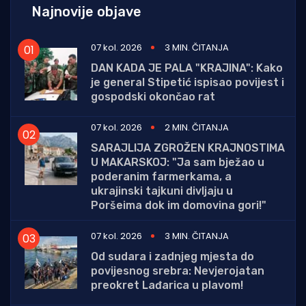
Najnovije objave
07 kol. 2026
3 MIN. ČITANJA
DAN KADA JE PALA "KRAJINA": Kako
je general Stipetić ispisao povijest i
gospodski okončao rat
07 kol. 2026
2 MIN. ČITANJA
SARAJLIJA ZGROŽEN KRAJNOSTIMA
U MAKARSKOJ: "Ja sam bježao u
poderanim farmerkama, a
ukrajinski tajkuni divljaju u
Poršeima dok im domovina gori!"
07 kol. 2026
3 MIN. ČITANJA
Od sudara i zadnjeg mjesta do
povijesnog srebra: Nevjerojatan
preokret Lađarica u plavom!