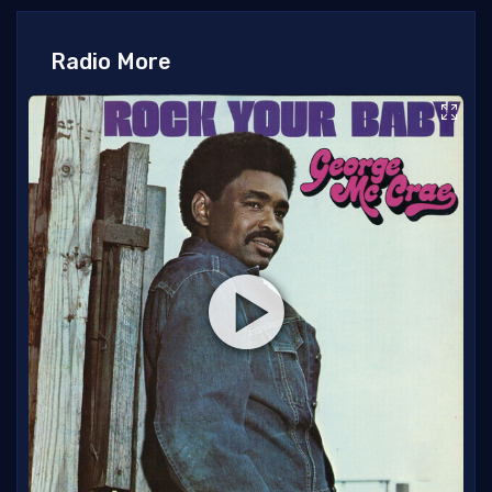
Radio More