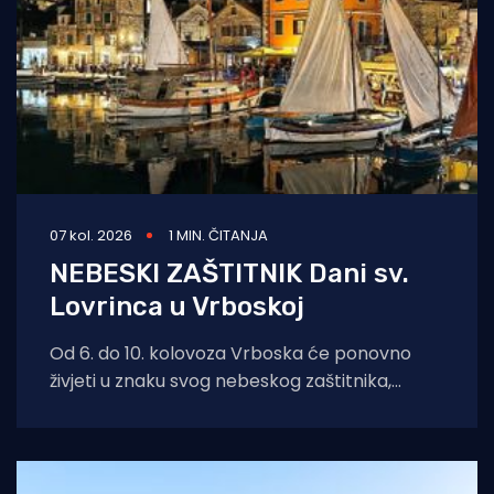
07 kol. 2026
1 MIN. ČITANJA
NEBESKI ZAŠTITNIK Dani sv.
Lovrinca u Vrboskoj
Od 6. do 10. kolovoza Vrboska će ponovno
živjeti u znaku svog nebeskog zaštitnika,
svetog Lovre. Dani sv. Lovre donose