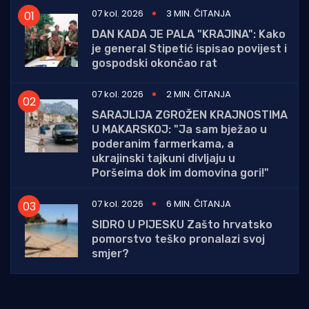
07 kol. 2026
3 MIN. ČITANJA
DAN KADA JE PALA "KRAJINA": Kako
je general Stipetić ispisao povijest i
gospodski okončao rat
07 kol. 2026
2 MIN. ČITANJA
SARAJLIJA ZGROŽEN KRAJNOSTIMA
U MAKARSKOJ: "Ja sam bježao u
poderanim farmerkama, a
ukrajinski tajkuni divljaju u
Poršeima dok im domovina gori!"
07 kol. 2026
6 MIN. ČITANJA
SIDRO U PIJESKU Zašto hrvatsko
pomorstvo teško pronalazi svoj
smjer?