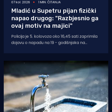
07 kol. 2026
1 MIN. ČITANJA
Mladić u Supetru pijan fizički
napao drugog: "Razbjesnio ga
ovaj motiv na majici"
Policija je 5. kolovoza oko 16,45 sati zaprimila
dojavu o napadu na 19 - godišnjaka na
području Supetra. Prema do