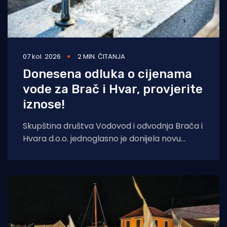
07 kol. 2026
2 MIN. ČITANJA
Donesena odluka o cijenama
vode za Brač i Hvar, provjerite
iznose!
Skupština društva Vodovod i odvodnja Brača i
Hvara d.o.o. jednoglasno je donijela novu
Odluku o cijeni vodnih usluga