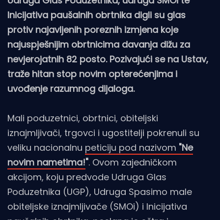
Udruga Glas Poduzetnika, udruga SMOi te
Inicijativa paušalnih obrtnika digli su glas
protiv najavljenih poreznih izmjena koje
najuspješnijim obrtnicima davanja dižu za
nevjerojatnih 82 posto. Pozivajući se na Ustav,
traže hitan stop novim opterećenjima i
uvođenje razumnog dijaloga.
Mali poduzetnici, obrtnici, obiteljski
iznajmljivači, trgovci i ugostitelji pokrenuli su
veliku nacionalnu
peticiju pod nazivom
"Ne
novim nametima!
"
. Ovom zajedničkom
akcijom, koju predvode Udruga Glas
Poduzetnika (UGP), Udruga Spasimo male
obiteljske iznajmljivače (SMOi) i Inicijativa