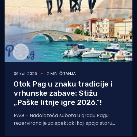
06 kol. 2026
2 MIN. ČITANJA
Otok Pag u znaku tradicije i
vrhunske zabave: Stižu
„Paške litnje igre 2026.”!
PAG – Nadolazeća subota u gradu Pagu
rezervirana je za spektakl koji spaja staru
tradiciju, natjecateljski duh i vrhunski provod.