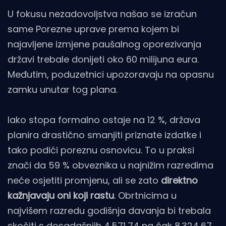
U fokusu nezadovoljstva našao se izračun
same Porezne uprave prema kojem bi
najavljene izmjene paušalnog oporezivanja
državi trebale donijeti oko 60 milijuna eura.
Međutim, poduzetnici upozoravaju na opasnu
zamku unutar tog plana.
Iako stopa formalno ostaje na 12 %, država
planira drastično smanjiti priznate izdatke i
tako podići poreznu osnovicu. To u praksi
znači da 59 % obveznika u najnižim razredima
neće osjetiti promjenu, ali se zato
direktno
kažnjavaju oni koji rastu
. Obrtnicima u
najvišem razredu godišnja davanja bi trebala
skočiti s dosadašnjih 4.571,74 na čak 8.324,67