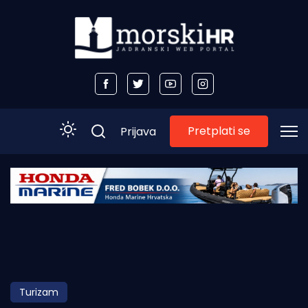
Pretplati se
Prijava
Početna
Morski plus
Morski TV
Obala
Turizam
Otoci