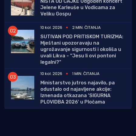
NIŠTA OD CAJKE Odgođen koncert
Jelene Karleuše u Vodicama za
Veliku Gospu
10 kol. 2026
2 MIN. ČITANJA
SUTIVAN POD PRITISKOM TURIZMA:
Mještani upozoravaju na
ugrožavanje sigurnosti i okoliša u
uvali Likva - "Jesu li ovi pontoni
legalni?"
10 kol. 2026
1 MIN. ČITANJA
Ministarstvo jutros najavilo, pa
odustalo od najavljene akcije:
Iznenada otkazana 'SIGURNA
PLOVIDBA 2026' u Pločama