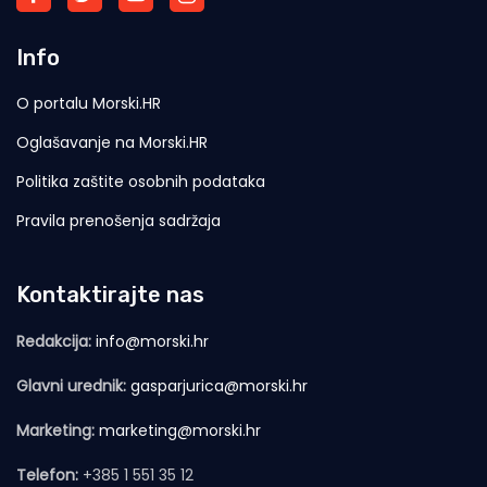
Info
O portalu Morski.HR
Oglašavanje na Morski.HR
Politika zaštite osobnih podataka
Pravila prenošenja sadržaja
Kontaktirajte nas
Redakcija:
info@morski.hr
Glavni urednik:
gasparjurica@morski.hr
Marketing:
marketing@morski.hr
Telefon:
+385 1 551 35 12