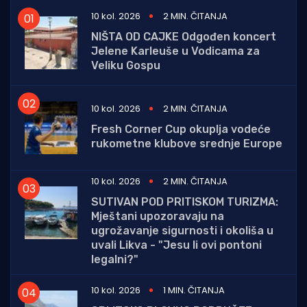
10 kol. 2026
2 MIN. ČITANJA
NIŠTA OD CAJKE Odgođen koncert
Jelene Karleuše u Vodicama za
Veliku Gospu
10 kol. 2026
2 MIN. ČITANJA
Fresh Corner Cup okuplja vodeće
rukometne klubove srednje Europe
10 kol. 2026
2 MIN. ČITANJA
SUTIVAN POD PRITISKOM TURIZMA:
Mještani upozoravaju na
ugrožavanje sigurnosti i okoliša u
uvali Likva - "Jesu li ovi pontoni
legalni?"
10 kol. 2026
1 MIN. ČITANJA