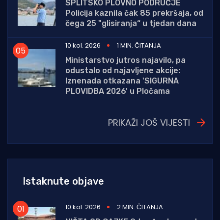
SPLITSKO PLOVNO PODRUČJE
Policija kaznila čak 85 prekršaja, od
čega 25 "glisiranja“ u tjedan dana
10 kol. 2026
1 MIN. ČITANJA
Ministarstvo jutros najavilo, pa
odustalo od najavljene akcije:
Iznenada otkazana 'SIGURNA
PLOVIDBA 2026' u Pločama
PRIKAŽI JOŠ VIJESTI
Istaknute objave
10 kol. 2026
2 MIN. ČITANJA