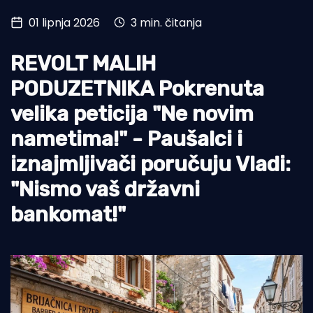
01 lipnja 2026
3 min. čitanja
Turizam i nautika
Pomorstvo
REVOLT MALIH
Ribolov
PODUZETNIKA Pokrenuta
velika peticija "Ne novim
Ekologija
nametima!" - Paušalci i
Tradicija i kultura
iznajmljivači poručuju Vladi:
"Nismo vaš državni
bankomat!"