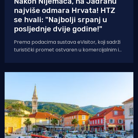
Nakon Nijemaca, na Jadranu
najviše odmara Hrvata! HTZ
se hvali: "Najbolji srpanj u
posljednje dvije godine!"
Prema podacima sustava eVisitor, koji sadrži
turistički promet ostvaren u komercijalnim i
nekomercijalnim objektima te nautičkom
charteru (sustav eCrew), u