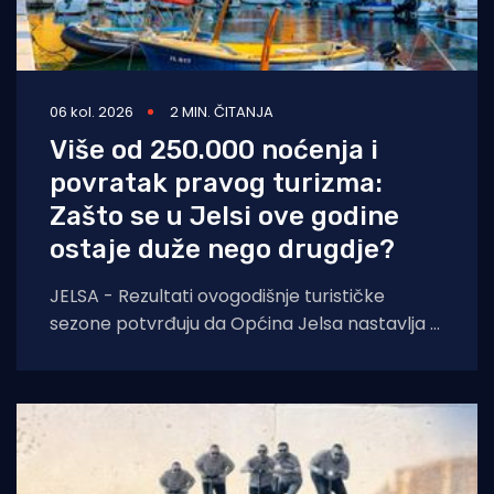
06 kol. 2026
2 MIN. ČITANJA
Više od 250.000 noćenja i
povratak pravog turizma:
Zašto se u Jelsi ove godine
ostaje duže nego drugdje?
JELSA - Rezultati ovogodišnje turističke
sezone potvrđuju da Općina Jelsa nastavlja u
pozitivnom smjeru. Do 1. kolovoza ostvarili
smo 255.585