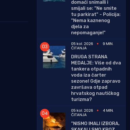
domaći snimalli i
smijali se: "Ne smite
tu parkirat" - Policija:
"Nema kaznenog
djela za
nepomaganje!"
05 kol. 2026
9 MIN.
ČITANJA
DRUGA STRANA
MEDALJE: Više od dva
tankera otpadnih
voda iza čarter
sezone! Gdje zapravo
završava otpad
hrvatskog nautičkog
turizma?
05 kol. 2026
4 MIN.
ČITANJA
"NISMO IMALI IZBORA,
SKAKALI SMO KROZ