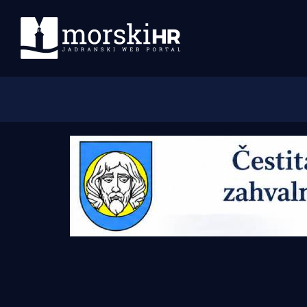
Početna
Morski plus
Morski TV
Obala
Otoci
Turizam i nautika