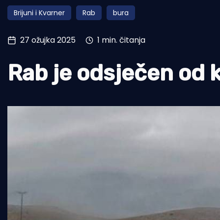
Brijuni i Kvarner
Rab
bura
Pomorstvo
Ribolov
27 ožujka 2025
1 min. čitanja
Ekologija
Rab je odsječen od 
Tradicija i kultura