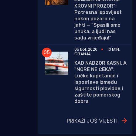
KROVNI PROZOR":
Potresna ispovijest
nakon požara na
jahti — "Spasili smo
unuka, a ljudi nas
sada vrijeđaju!"
05 kol. 2026
10 MIN.
ČITANJA
KAD NADZOR KASNI, A
"MORE NE ČEKA":
Lučke kapetanije i
ispostave između
sigurnosti plovidbe i
zaštite pomorskog
dobra
PRIKAŽI JOŠ VIJESTI