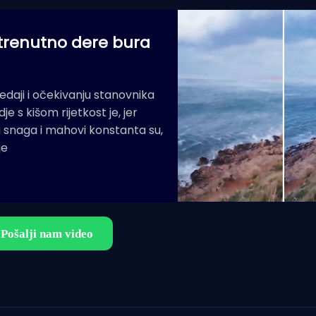
 trenutno dere bura
daji i očekivanju stanovnika
e s kišom rijetkost je, jer
 snaga i mahovi konstanta su,
je