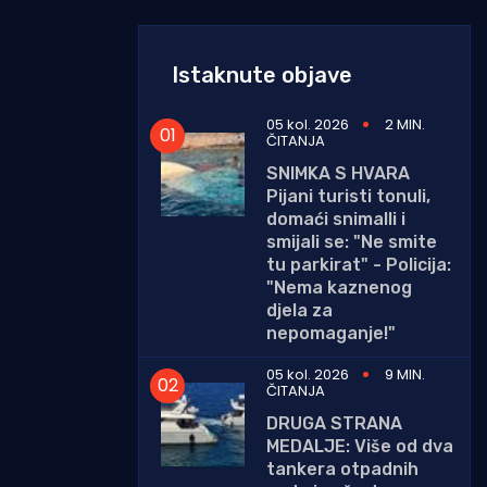
Istaknute objave
05 kol. 2026
2 MIN.
ČITANJA
SNIMKA S HVARA
Pijani turisti tonuli,
domaći snimalli i
smijali se: "Ne smite
tu parkirat" - Policija:
"Nema kaznenog
djela za
nepomaganje!"
05 kol. 2026
9 MIN.
ČITANJA
DRUGA STRANA
MEDALJE: Više od dva
tankera otpadnih