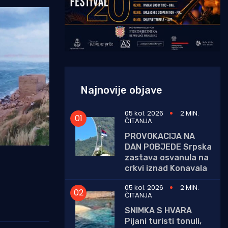
Najnovije objave
05 kol. 2026
2 MIN.
ČITANJA
PROVOKACIJA NA
DAN POBJEDE Srpska
zastava osvanula na
crkvi iznad Konavala
05 kol. 2026
2 MIN.
ČITANJA
SNIMKA S HVARA
Pijani turisti tonuli,