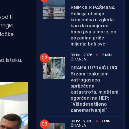
SNIMKA S PAŠMANA
Policija uhićuje
voditi
kriminalca i izgleda
 tegle
kao da namjerno
baca psa u more, no
ilačke
pozadina priče
mijenja baš sve!
09 kol. 2026
2 MIN.
ČITANJA
a istoku.
DRAMA U PRVIĆ LUCI
Brzom reakcijom
vatrogasaca
spriječena
katastrofa, mještani
ogorčeni na HEP:
"Višedesetljeno
zanemarivanje!"
09 kol. 2026
1 MIN.
ČITANJA