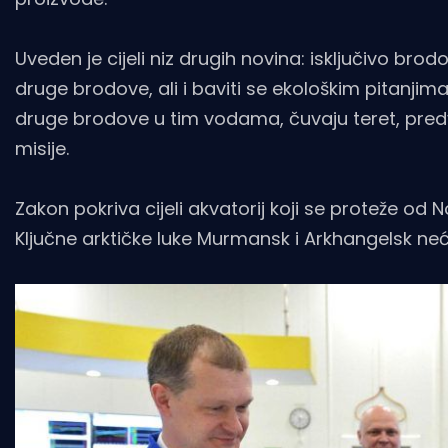
Uveden je cijeli niz drugih novina: isključivo bro
druge brodove, ali i baviti se ekološkim pitanjim
druge brodove u tim vodama, čuvaju teret, predvo
misije.
Zakon pokriva cijeli akvatorij koji se proteže o
Ključne arktičke luke Murmansk i Arkhangelsk neće