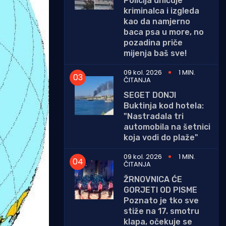
Policija uhićuje
kriminalca i izgleda
kao da namjerno
baca psa u more, no
pozadina priče
mijenja baš sve!
09 kol. 2026
1 MIN.
ČITANJA
SEGET DONJI
Buktinja kod hotela:
"Nastradala tri
automobila na šetnici
koja vodi do plaže"
09 kol. 2026
1 MIN.
ČITANJA
ŽRNOVNICA ĆE
GORJETI OD PISME
Poznato je tko sve
stiže na 17. smotru
klapa, očekuje se