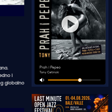
ana.
edno i
tog globalno