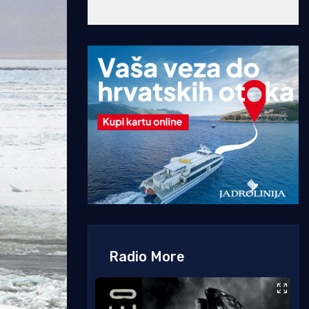
Radio More