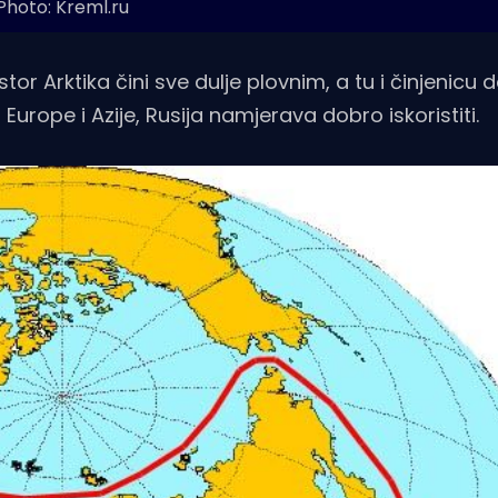
Photo: Kreml.ru
or Arktika čini sve dulje plovnim, a tu i činjenicu d
u Europe i Azije, Rusija namjerava dobro iskoristiti.