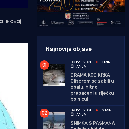
a je ovaj
Najnovije objave
09 kol. 2026
1 MIN.
ČITANJA
DRAMA KOD KRKA
Gliserom se zabili u
obalu, hitno
prebačeni u riječku
bolnicu!
09 kol. 2026
3 MIN.
ČITANJA
SNIMKA S PAŠMANA