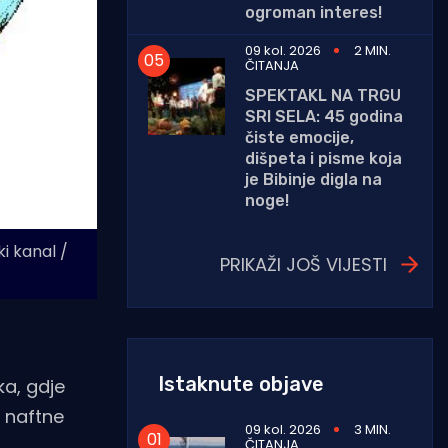
ogroman interes!
09 kol. 2026
2 MIN.
ČITANJA
SPEKTAKL NA TRGU
SRI SELA: 45 godina
čiste emocije,
dišpeta i pisme koja
je Bibinje digla na
noge!
ki kanal /
PRIKAŽI JOŠ VIJESTI
Istaknute objave
a, gdje
 naftne
09 kol. 2026
3 MIN.
ČITANJA