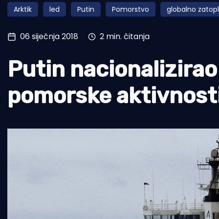
Arktik
led
Putin
Pomorstvo
globalno zatopl
Pomorstvo
Ribolov
06 siječnja 2018
2 min. čitanja
Ekologija
Putin nacionalizirao
Tradicija i kultura
pomorske aktivnosti