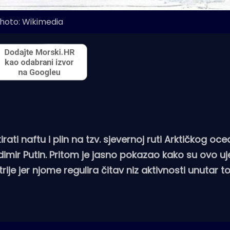
hoto: Wikimedia
ti naftu i plin na tzv. sjevernoj ruti Arktičkog oce
imir Putin. Pritom je jasno pokazao kako su ovo uj
ije jer njome regulira čitav niz aktivnosti unutar 