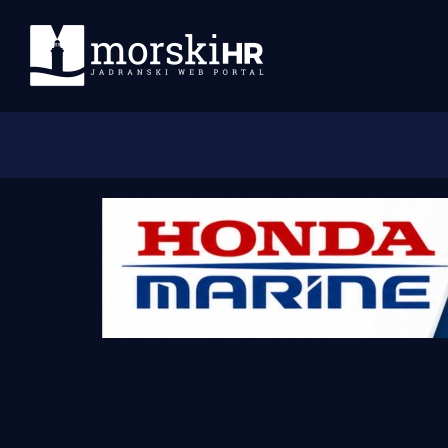
Početna
Morski plus
Morski TV
Obala
Otoci
Turizam i nautika