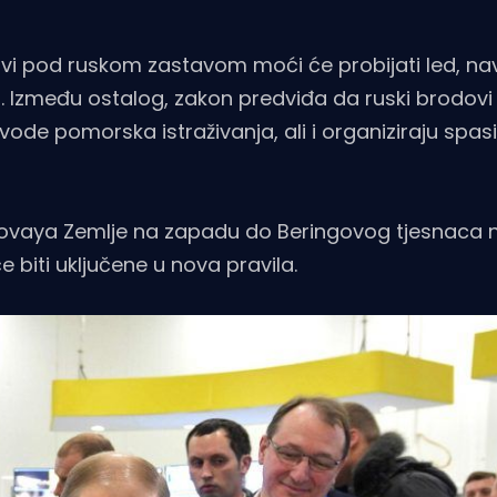
dovi pod ruskom zastavom moći će probijati led, na
a. Između ostalog, zakon predviđa da ruski brodovi
de pomorska istraživanja, ali i organiziraju spas
d Novaya Zemlje na zapadu do Beringovog tjesnaca n
 biti uključene u nova pravila.