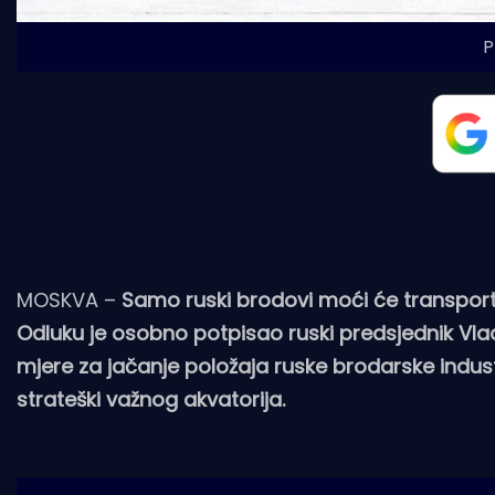
P
MOSKVA –
Samo ruski brodovi moći će transportira
Odluku je osobno potpisao ruski predsjednik Vlad
mjere za jačanje položaja ruske brodarske industr
strateški važnog akvatorija.