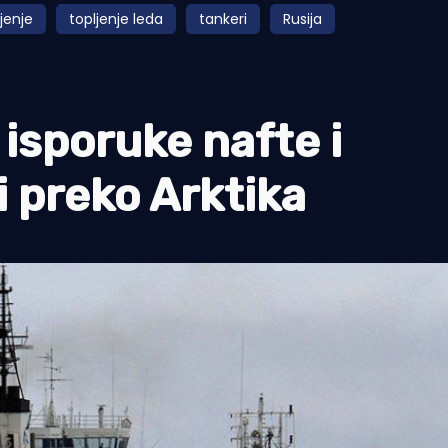
jenje
topljenje leda
tankeri
Rusija
 isporuke nafte i
 preko Arktika