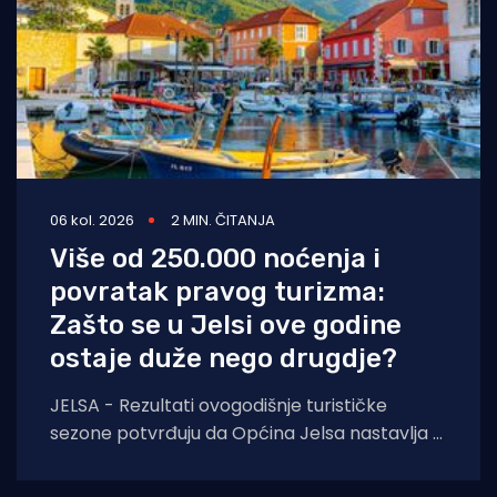
06 kol. 2026
2 MIN. ČITANJA
Više od 250.000 noćenja i
povratak pravog turizma:
Zašto se u Jelsi ove godine
ostaje duže nego drugdje?
JELSA - Rezultati ovogodišnje turističke
sezone potvrđuju da Općina Jelsa nastavlja u
pozitivnom smjeru. Do 1. kolovoza ostvarili
smo 255.585