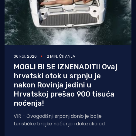
06 kol. 2026
2 MIN. ČITANJA
MOGLI BI SE IZNENADITI! Ovaj
hrvatski otok u srpnju je
nakon Rovinja jedini u
Hrvatskoj prešao 900 tisuća
noćenja!
VIR - Ovogodišnji srpanj donio je bolje
turističke brojke noćenja i dolazaka od
lanjskih: tijekom srpnja na otoku Viru