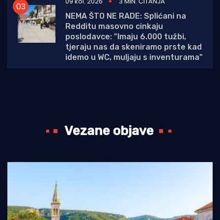
09 kol. 2026
3 MIN. ČITANJA
NEMA ŠTO NE RADE: Splićani na
Redditu masovno cinkaju
poslodavce: "Imaju 6.000 tužbi,
tjeraju nas da skeniramo prste kad
idemo u WC, muljaju s inventurama"
Vezane objave