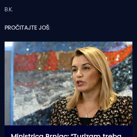
B.K.
PROČITAJTE JOŠ
:
Ministrica Brnjac: “Turizam treba