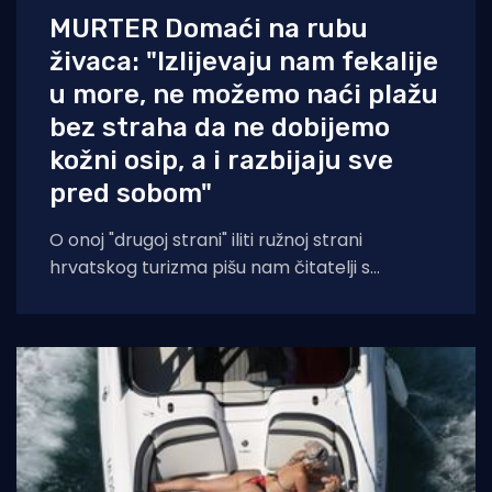
MURTER Domaći na rubu
živaca: "Izlijevaju nam fekalije
u more, ne možemo naći plažu
bez straha da ne dobijemo
kožni osip, a i razbijaju sve
pred sobom"
O onoj "drugoj strani" iliti ružnoj strani
hrvatskog turizma pišu nam čitatelji s
Murtera koji, kažu, muku muče