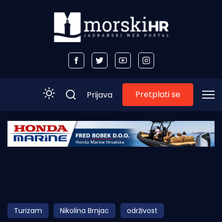
Pretplati se
Prijava
Početna
Morski plus
Morski TV
Obala
Turizam
Nikolina Brnjac
održivost
Otoci