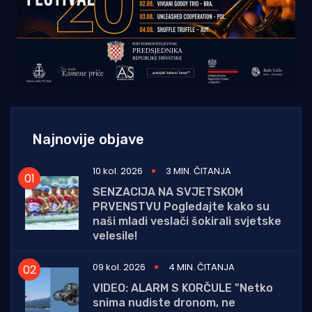
Najnovije objave
10 kol. 2026
3 MIN. ČITANJA
SENZACIJA NA SVJETSKOM
PRVENSTVU Pogledajte kako su
naši mladi veslači šokirali svjetske
velesile!
09 kol. 2026
4 MIN. ČITANJA
VIDEO: ALARM S KORČULE "Netko
snima nudiste dronom, ne