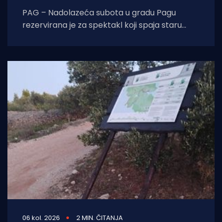
PAG – Nadolazeća subota u gradu Pagu
rezervirana je za spektakl koji spaja staru
tradiciju, natjecateljski duh i vrhunski provod.
U
06 kol. 2026
2 MIN. ČITANJA