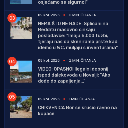
osjećamo se sigurno!"
09 kol. 2026
3 MIN. ČITANJA
NEMA ŠTO NE RADE: Splićani na
Redditu masovno cinkaju
poslodavce: "Imaju 6.000 tužbi,
tjeraju nas da skeniramo prste kad
idemo u WC, muljaju s inventurama"
09 kol. 2026
2 MIN. ČITANJA
VIDEO: OPASNO! Ilegalni deponij
ispod dalekovoda u Novalji: "Ako
dođe do zapaljenja..."
09 kol. 2026
1 MIN. ČITANJA
CRIKVENICA Bor se srušio ravno na
kupače