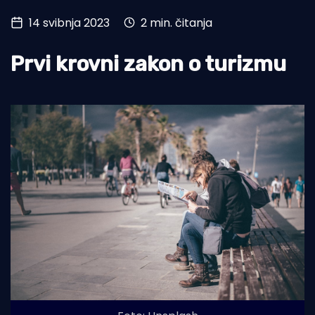
14 svibnja 2023
2 min. čitanja
Turizam i nautika
Pomorstvo
Prvi krovni zakon o turizmu
Ribolov
Ekologija
Tradicija i kultura