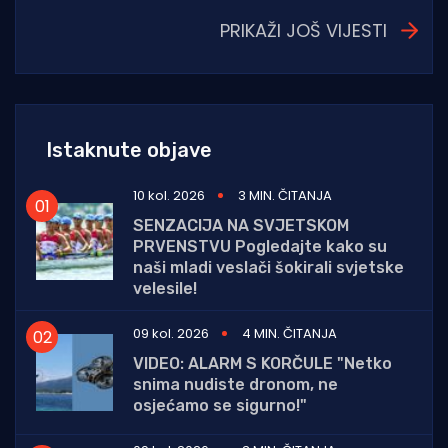
PRIKAŽI JOŠ VIJESTI
Istaknute objave
10 kol. 2026
3 MIN. ČITANJA
SENZACIJA NA SVJETSKOM
PRVENSTVU Pogledajte kako su
naši mladi veslači šokirali svjetske
velesile!
09 kol. 2026
4 MIN. ČITANJA
VIDEO: ALARM S KORČULE "Netko
snima nudiste dronom, ne
osjećamo se sigurno!"