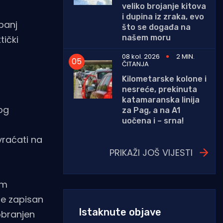
veliko brojanje kitova
i dupina iz zraka, evo
upanj
što se događa na
našem moru
tički
08 kol. 2026
2 MIN.
ČITANJA
Kilometarske kolone i
nesreće, prekinuta
katamaranska linija
og
za Pag, a na A1
uočena i – srna!
vraćati na
PRIKAŽI JOŠ VIJESTI
em
je zapisan
Istaknute objave
obranjen