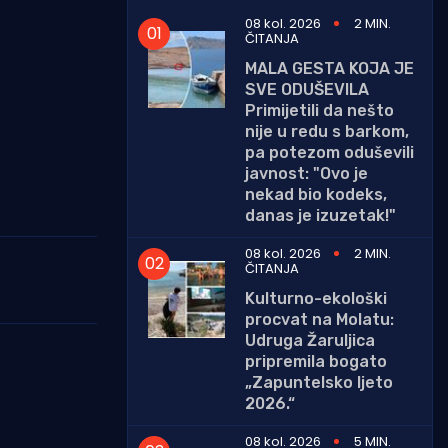
08 kol. 2026
2 MIN.
ČITANJA
MALA GESTA KOJA JE
SVE ODUŠEVILA
Primijetili da nešto
nije u redu s barkom,
pa potezom oduševili
javnost: "Ovo je
nekad bio kodeks,
danas je izuzetak!"
08 kol. 2026
2 MIN.
ČITANJA
Kulturno-ekološki
procvat na Molatu:
Udruga Žaruljica
pripremila bogato
„Zapuntelsko ljeto
2026.“
08 kol. 2026
5 MIN.