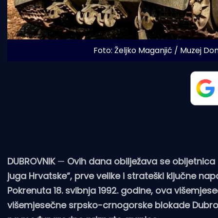
Foto: Željko Maganjić / Muzej D
DUBROVNIK
—
Ovih dana obilježava se obljetnic
juga Hrvatske“, prve velike i strateški ključne n
Pokrenuta 18. svibnja 1992. godine, ova višemje
višemjesečne srpsko-crnogorske blokade Dubrov