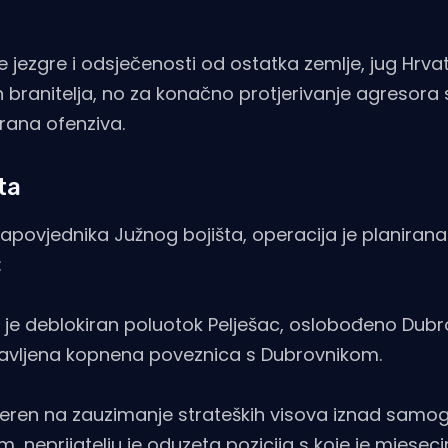
jezgre i odsječenosti od ostatka zemlje, jug Hrva
ranitelja, no za konačno protjerivanje agresora 
irana ofenziva.
ta
ovjednika Južnog bojišta, operacija je planirana
:
je deblokiran poluotok Pelješac, oslobođeno Dub
stavljena kopnena poveznica s Dubrovnikom.
mjeren na zauzimanje strateških visova iznad samo
eprijatelju je oduzeta pozicija s koje je mjesec