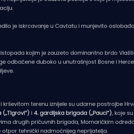
ciju.
edilo je iskrcavanje u Cavtatu i munjevito oslobađa
listopada kojim je zauzeto dominantno brdo Vlašt
age odbačene duboko u unutrašnjost Bosne i Herce
ljeve.
 krševitom terenu iznijele su udarne postrojbe Hr
 („Tigrovi“)
i
4. gardijska brigada („Pauci“)
, koje su
lovima drugih pričuvnih brigada, Mornaričkim odre
e otpor tehnički nadmoćnijeg neprijatelja.