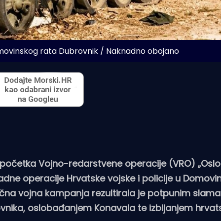
omovinskog rata Dubrovnik / Naknadno obojano
a početka Vojno-redarstvene operacije (VRO) „Osl
apadne operacije Hrvatske vojske i policije u Domov
sečna vojna kampanja rezultirala je potpunim slam
nika, oslobađanjem Konavala te izbijanjem hrvat