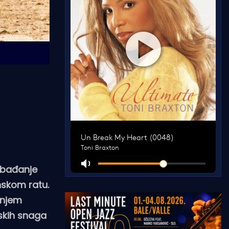
obađanje
inskom ratu.
anjem
skih snaga