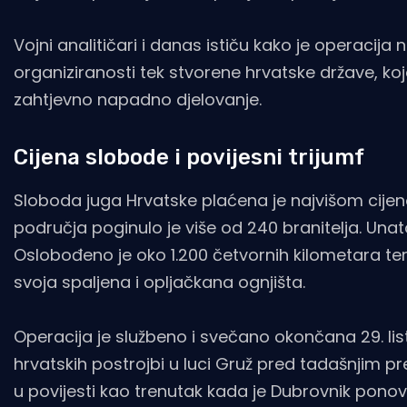
Vojni analitičari i danas ističu kako je operacija
organiziranosti tek stvorene hrvatske države, koj
zahtjevno napadno djelovanje.
Cijena slobode i povijesni trijumf
Sloboda juga Hrvatske plaćena je najvišom cij
područja poginulo je više od 240 branitelja. Unat
Oslobođeno je oko 1.200 četvornih kilometara te
svoja spaljena i opljačkana ognjišta.
Operacija je službeno i svečano okončana 29. l
hrvatskih postrojbi u luci Gruž pred tadašnjim
u povijesti kao trenutak kada je Dubrovnik pono