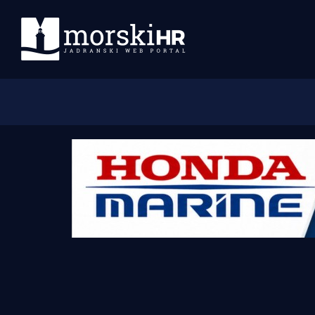
Početna
Morski plus
Morski TV
Obala
Otoci
Turizam i nautika