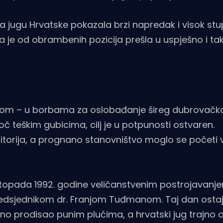
 na jugu Hrvatske pokazala brzi napredak i visok st
a je od obrambenih pozicija prešla u uspješno i tak
enom – u borbama za oslobađanje šireg dubrovačk
oč teškim gubicima, cilj je u potpunosti ostvaren.
ritorija, a prognano stanovništvo moglo se početi 
istopada 1992. godine veličanstvenim postrojavanj
 predsjednikom dr. Franjom Tuđmanom. Taj dan osta
vno prodisao punim plućima, a hrvatski jug trajno 