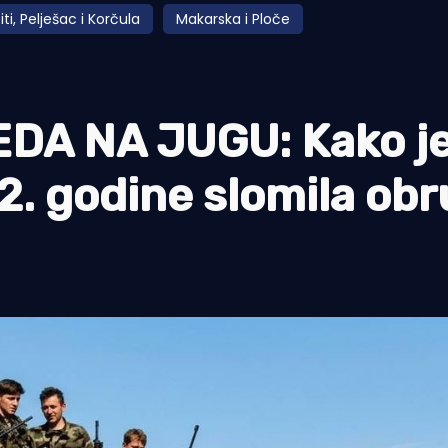
fiti, Pelješac i Korčula
Makarska i Ploče
DA NA JUGU: Kako j
2. godine slomila obr