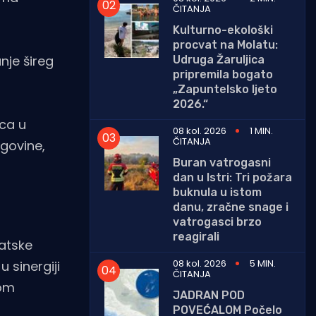
ČITANJA
Kulturno-ekološki
procvat na Molatu:
nje šireg
Udruga Žaruljica
pripremila bogato
„Zapuntelsko ljeto
2026.“
ica u
08 kol. 2026
1 MIN.
ČITANJA
govine,
Buran vatrogasni
dan u Istri: Tri požara
buknula u istom
danu, zračne snage i
vatrogasci brzo
reagirali
vatske
08 kol. 2026
5 MIN.
 u sinergiji
ČITANJA
dom
JADRAN POD
POVEĆALOM Počelo