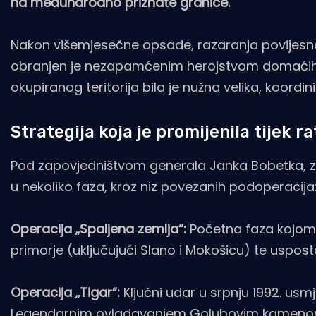
na međunarodno priznate granice.
Nakon višemjesečne opsade, razaranja povijesne 
obranjen je nezapamćenim herojstvom domaćih b
okupiranog teritorija bila je nužna velika, koordin
Strategija koja je promijenila tijek ra
Pod zapovjedništvom generala Janka Bobetka, zap
u nekoliko faza, kroz niz povezanih podoperacija
Operacija „Spaljena zemlja“:
Početna faza kojom 
primorje (uključujući Slano i Mokošicu) te uspo
Operacija „Tigar“:
Ključni udar u srpnju 1992. us
Legendarnim ovladavanjem Golubovim kamenom, n