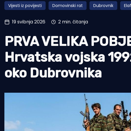
Vijesti iz povijesti
Domovinski rat
Dubrovnik
Ela
Pomorstvo
Ribolov
19 svibnja 2026
2 min. čitanja
Ekologija
PRVA VELIKA POBJE
Tradicija i kultura
Hrvatska vojska 199
oko Dubrovnika