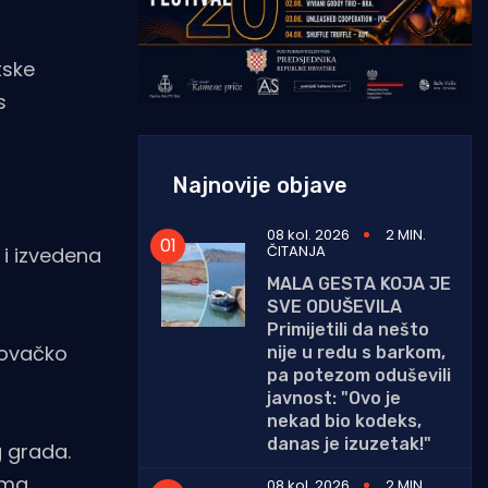
tske
s
Najnovije objave
08 kol. 2026
2 MIN.
ČITANJA
 i izvedena
MALA GESTA KOJA JE
SVE ODUŠEVILA
Primijetili da nešto
rovačko
nije u redu s barkom,
pa potezom oduševili
javnost: "Ovo je
nekad bio kodeks,
danas je izuzetak!"
g grada.
ima
08 kol. 2026
2 MIN.