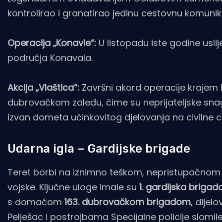
kontrolirao i granatirao jedinu cestovnu komunika
Operacija „Konavle“:
U listopadu iste godine uslij
područja Konavala.
Akcija „Vlaštica“:
Završni akord operacije krajem 
dubrovačkom zaleđu, čime su neprijateljske sn
izvan dometa učinkovitog djelovanja na civilne ci
Udarna igla – Gardijske brigade
Teret borbi na iznimno teškom, nepristupačnom i
vojske. Ključne uloge imale su
1. gardijska brigada
s domaćom
163. dubrovačkom brigadom
, dije
Pelješac i postrojbama Specijalne policije slomil