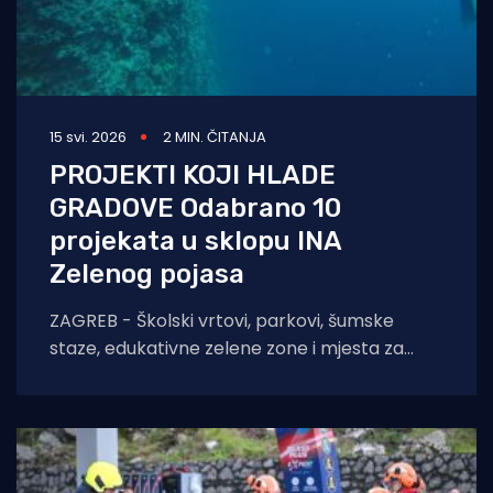
15 svi. 2026
2 MIN. ČITANJA
PROJEKTI KOJI HLADE
GRADOVE Odabrano 10
projekata u sklopu INA
Zelenog pojasa
ZAGREB - Školski vrtovi, parkovi, šumske
staze, edukativne zelene zone i mjesta za
boravak na otvorenom. Diljem Hrvatske stižu
projekti koji