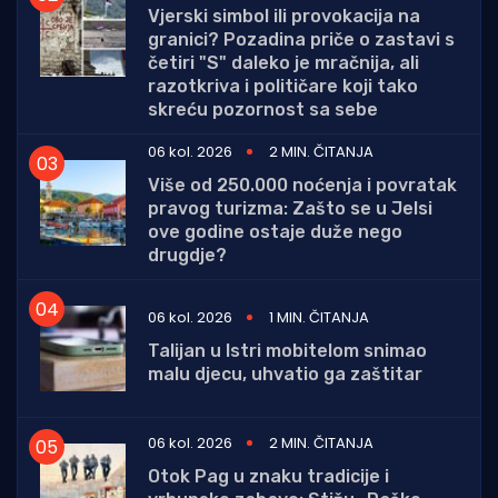
Vjerski simbol ili provokacija na
granici? Pozadina priče o zastavi s
četiri "S" daleko je mračnija, ali
razotkriva i političare koji tako
skreću pozornost sa sebe
06 kol. 2026
2 MIN. ČITANJA
Više od 250.000 noćenja i povratak
pravog turizma: Zašto se u Jelsi
ove godine ostaje duže nego
drugdje?
06 kol. 2026
1 MIN. ČITANJA
Talijan u Istri mobitelom snimao
malu djecu, uhvatio ga zaštitar
06 kol. 2026
2 MIN. ČITANJA
Otok Pag u znaku tradicije i