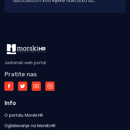
autocestom kod Rijeke nakratko su
usporavali i okretali glave prema odmorištu
Cernik. Razlog su
Jadranski web portal
Pratite nas
Info
O portalu Morski.HR
Oglašavanje na Morski.HR