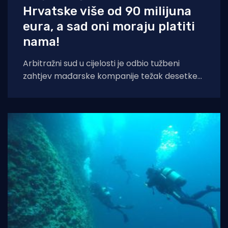
Hrvatske više od 90 milijuna
eura, a sad oni moraju platiti
nama!
Arbitražni sud u cijelosti je odbio tužbeni
zahtjev mađarske kompanije težak desetke
milijuna eura te im naložio podmirivanje
troškova postupka.