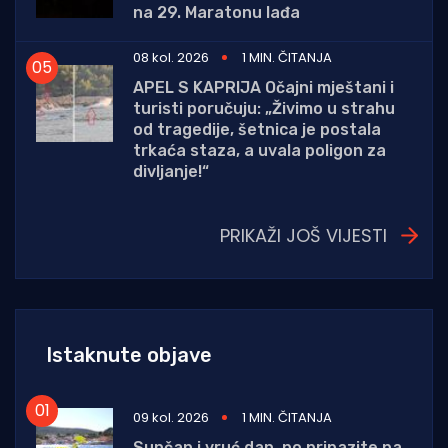
na 29. Maratonu lađa
08 kol. 2026
1 MIN. ČITANJA
APEL S KAPRIJA Očajni mještani i
turisti poručuju: „Živimo u strahu
od tragedije, šetnica je postala
trkaća staza, a uvala poligon za
divljanje!“
PRIKAŽI JOŠ VIJESTI
Istaknute objave
09 kol. 2026
1 MIN. ČITANJA
Sunčan i vruć dan, no pripazite na