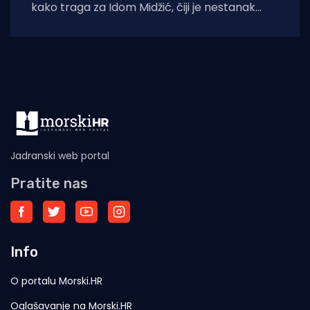
kako traga za Idom Midžić, čiji je nestanak
prijavljen nakon što se 18. srpnja
Jadranski web portal
Pratite nas
Info
O portalu Morski.HR
Oglašavanje na Morski.HR