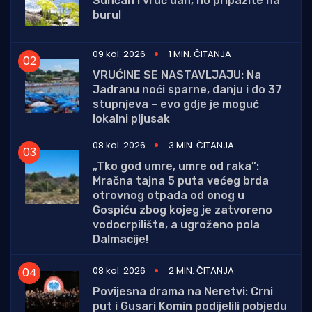
Sunčan i vruć dan, no pripazite na
buru!
09 kol. 2026
1 MIN. ČITANJA
VRUĆINE SE NASTAVLJAJU: Na
Jadranu noći sparne, danju i do 37
stupnjeva – evo gdje je moguć
lokalni pljusak
08 kol. 2026
3 MIN. ČITANJA
„Tko god umre, umre od raka”:
Mračna tajna 5 puta većeg brda
otrovnog otpada od onog u
Gospiću zbog kojeg je zatvoreno
vodocrpilište, a ugroženo pola
Dalmacije!
08 kol. 2026
2 MIN. ČITANJA
Povijesna drama na Neretvi: Crni
put i Gusari Komin podijelili pobjedu