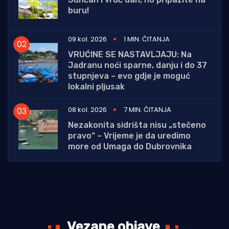
buru!
09 kol. 2026
1 MIN. ČITANJA
VRUĆINE SE NASTAVLJAJU: Na
Jadranu noći sparne, danju i do 37
stupnjeva – evo gdje je moguć
lokalni pljusak
08 kol. 2026
7 MIN. ČITANJA
Nezakonita sidrišta nisu „stečeno
pravo“ – Vrijeme je da uredimo
more od Umaga do Dubrovnika
Vezane objave