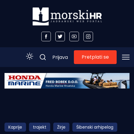
Pretplati se
Prijava
Početna
Morski plus
Morski TV
Obala
Kaprije
trajekt
Žirje
Šibenski arhipelag
Otoci