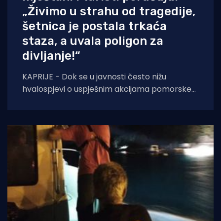
„Živimo u strahu od tragedije,
šetnica je postala trkaća
staza, a uvala poligon za
divljanje!“
KAPRIJE - Dok se u javnosti često nižu
hvalospjevi o uspješnim akcijama pomorske
policije i Lučke kapetanije, s otoka Kaprija
stiže