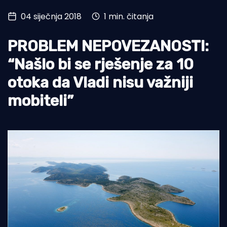
04 siječnja 2018
1 min. čitanja
Turizam i nautika
Pomorstvo
PROBLEM NEPOVEZANOSTI:
Ribolov
“Našlo bi se rješenje za 10
otoka da Vladi nisu važniji
Ekologija
mobiteli”
Tradicija i kultura