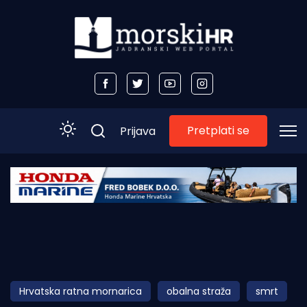
Pretplati se
Prijava
Početna
Morski plus
Morski TV
Obala
Hrvatska ratna mornarica
obalna straža
smrt
Otoci