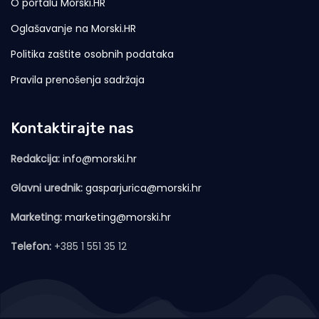
O portalu Morski.HR
Oglašavanje na Morski.HR
Politika zaštite osobnih podataka
Pravila prenošenja sadržaja
Kontaktirajte nas
Redakcija:
info@morski.hr
Glavni urednik:
gasparjurica@morski.hr
Marketing:
marketing@morski.hr
Telefon:
+385 1 551 35 12