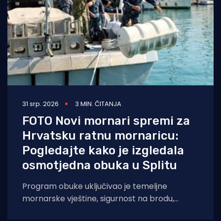
31 srp. 2026
3 MIN. ČITANJA
FOTO Novi mornari spremi za
Hrvatsku ratnu mornaricu:
Pogledajte kako je izgledala
osmotjedna obuka u Splitu
Program obuke uključivao je temeljne
mornarske vještine, sigurnost na brodu,
obuku za voditelja brodice kategorije C i