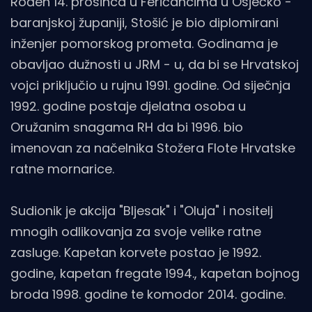
Rođen 14. prosinca u Feričancima u Osječko -
baranjskoj županiji, Stošić je bio diplomirani
inženjer pomorskog prometa. Godinama je
obavljao dužnosti u JRM - u, da bi se Hrvatskoj
vojci priključio u rujnu 1991. godine. Od siječnja
1992. godine postaje djelatna osoba u
Oružanim snagama RH da bi 1996. bio
imenovan za načelnika Stožera Flote Hrvatske
ratne mornarice.
Sudionik je akcija "Bljesak" i "Oluja" i nositelj
mnogih odlikovanja za svoje velike ratne
zasluge. Kapetan korvete postao je 1992.
godine, kapetan fregate 1994., kapetan bojnog
broda 1998. godine te komodor 2014. godine.