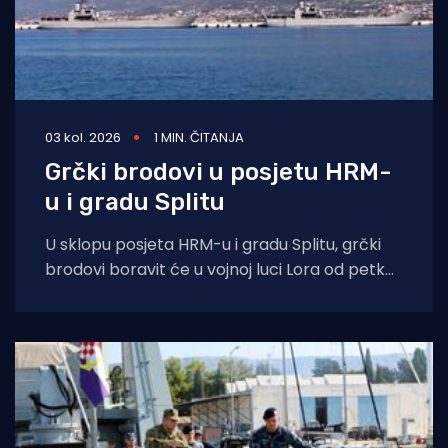
03 kol. 2026
1 MIN. ČITANJA
Grčki brodovi u posjetu HRM-
u i gradu Splitu
U sklopu posjeta HRM-u i gradu Splitu, grčki
brodovi boravit će u vojnoj luci Lora od petka,
31. srpnja