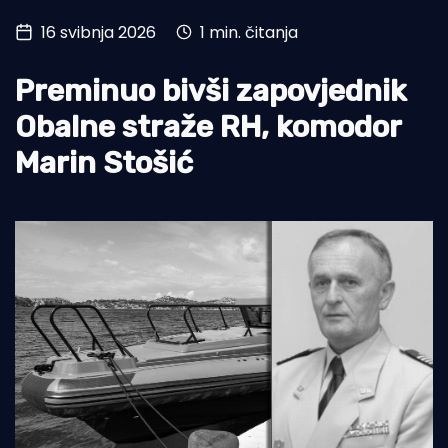
16 svibnja 2026
1 min. čitanja
Turizam i nautika
Pomorstvo
Preminuo bivši zapovjednik
Ribolov
Obalne straže RH, komodor
Marin Stošić
Ekologija
Tradicija i kultura