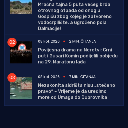
Mračna tajna 5 puta većeg brda
otrovnog otpada od onog u
Gospiću zbog kojeg je zatvoreno
vodocrpilište, a ugroženo pola
Dalmacije!
08 kol. 2026
2 MIN. ČITANJA
Povijesna drama na Neretvi: Crni
put i Gusari Komin podijelili pobjedu
na 29. Maratonu lađa
08 kol. 2026
7 MIN. ČITANJA
Nezakonita sidrišta nisu „stečeno
pravo“ – Vrijeme je da uredimo
more od Umaga do Dubrovnika