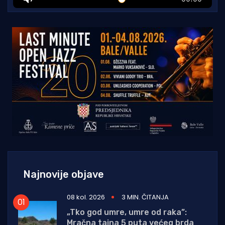
Najnovije objave
08 kol. 2026
3 MIN. ČITANJA
„Tko god umre, umre od raka”:
Mračna tajna 5 puta većeg brda