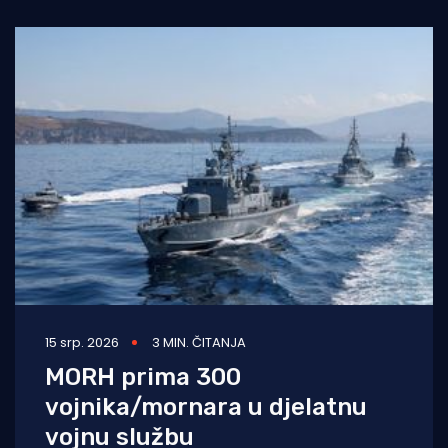
obuku iz prve
15 srp. 2026
3 MIN. ČITANJA
MORH prima 300
vojnika/mornara u djelatnu
vojnu službu