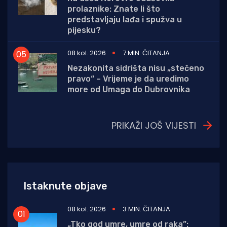
prolaznike: Znate li što
predstavljaju lađa i spužva u
pijesku?
08 kol. 2026
7 MIN. ČITANJA
Nezakonita sidrišta nisu „stečeno
pravo“ – Vrijeme je da uredimo
more od Umaga do Dubrovnika
PRIKAŽI JOŠ VIJESTI
Istaknute objave
08 kol. 2026
3 MIN. ČITANJA
„Tko god umre, umre od raka”: