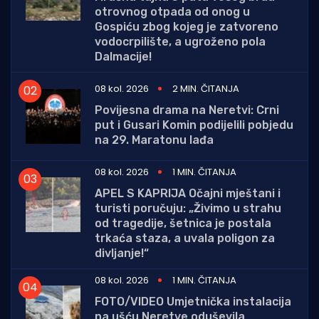
otrovnog otpada od onog u
Gospiću zbog kojeg je zatvoreno
vodocrpilište, a ugroženo pola
Dalmacije!
08 kol. 2026
2 MIN. ČITANJA
Povijesna drama na Neretvi: Crni
put i Gusari Komin podijelili pobjedu
na 29. Maratonu lađa
08 kol. 2026
1 MIN. ČITANJA
APEL S KAPRIJA Očajni mještani i
turisti poručuju: „Živimo u strahu
od tragedije, šetnica je postala
trkaća staza, a uvala poligon za
divljanje!“
08 kol. 2026
1 MIN. ČITANJA
FOTO/VIDEO Umjetnička instalacija
na ušću Neretve oduševila