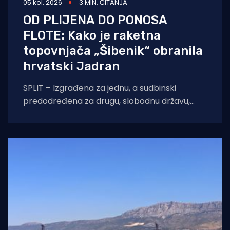
05 kol. 2026
3 MIN. ČITANJA
OD PLIJENA DO PONOSA
FLOTE: Kako je raketna
topovnjača „Šibenik“ obranila
hrvatski Jadran
SPLIT – Izgrađena za jednu, a sudbinski
predodređena za drugu, slobodnu državu,
raketna topovnjača RTOP-21 „Šibenik“ i danas
ponosno siječe