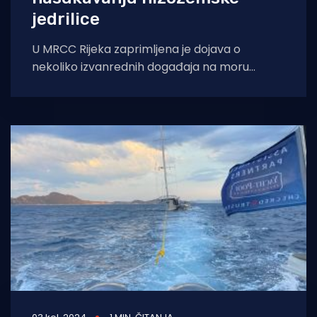
jedrilice
U MRCC Rijeka zaprimljena je dojava o
nekoliko izvanrednih događaja na moru
dubrovačkog arhipelaga, bez stradalih,
ozlijeđenih i bez onečišćenja