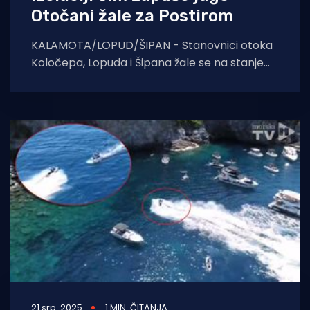
Otočani žale za Postirom
KALAMOTA/LOPUD/ŠIPAN - Stanovnici otoka
Koločepa, Lopuda i Šipana žale se na stanje
brodova koji ih povezuju s gradom. Jadrolinija
21 srp. 2025
1 MIN. ČITANJA