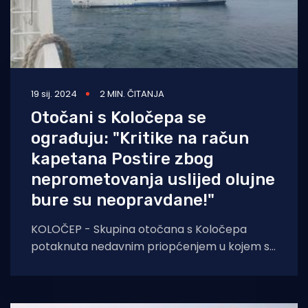
19 sij. 2024
2 MIN. ČITANJA
Otočani s Koločepa se
ograđuju: "Kritike na račun
kapetana Postire zbog
neprometovanja uslijed olujne
bure su neopravdane!"
KOLOČEP - Skupina otočana s Koločepa
potaknuta nedavnim priopćenjem u kojem se
potpisuju "stanovnici Koločepa", a u kojem se