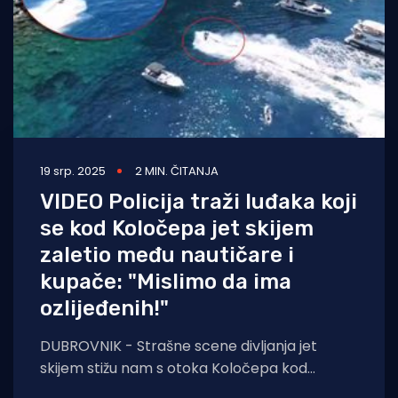
19 srp. 2025
2 MIN. ČITANJA
VIDEO Policija traži luđaka koji
se kod Koločepa jet skijem
zaletio među nautičare i
kupače: "Mislimo da ima
ozlijeđenih!"
DUBROVNIK - Strašne scene divljanja jet
skijem stižu nam s otoka Koločepa kod
Dubrovnika. Osoba koja upravlja jet skijem