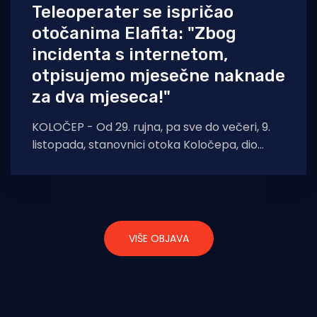
Teleoperater se ispričao
otočanima Elafita: "Zbog
incidenta s internetom,
otpisujemo mjesečne naknade
za dva mjeseca!"
KOLOČEP - Od 29. rujna, pa sve do večeri, 9.
listopada, stanovnici otoka Koločepa, dio
susjednog Lopuda i Dubrovačkog primorja, bili
VIŠE OBJAVA