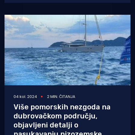
zalijeće se
04 kol. 2024
2 MIN. ČITANJA
Više pomorskih nezgoda na
dubrovačkom području,
objavljeni detalji o
nasukavanju nizozemske