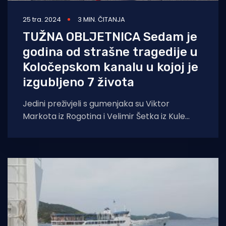
25 tra. 2024
3 MIN. ČITANJA
TUŽNA OBLJETNICA Sedam je
godina od strašne tragedije u
Koločepskom kanalu u kojoj je
izgubljeno 7 života
Jedini preživjeli s gumenjaka su Viktor
Markota iz Rogotina i Velimir Šetka iz Kule
Norinske. Na današnji dan obilježava se