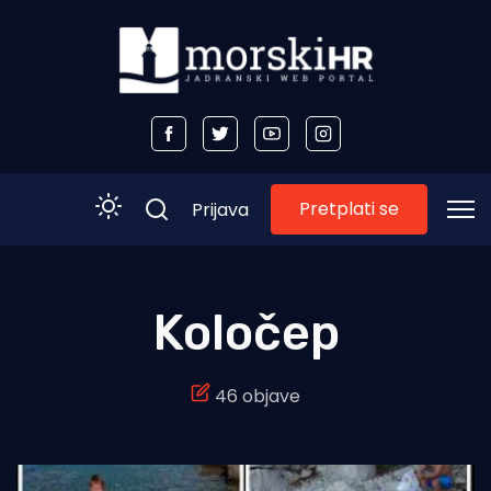
Pretplati se
Prijava
Početna
Koločep
Morski plus
46 objave
Morski TV
Obala
Otoci