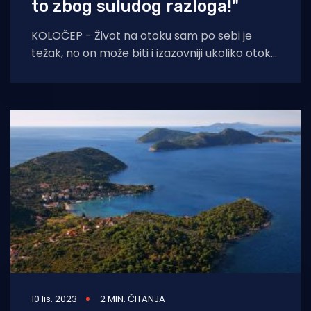
to zbog suludog razloga!"
KOLOČEP - Život na otoku sam po sebi je
težak, no on može biti i izazovniji ukoliko otok
ostane odsječen od
10 lis. 2023
2 MIN. ČITANJA