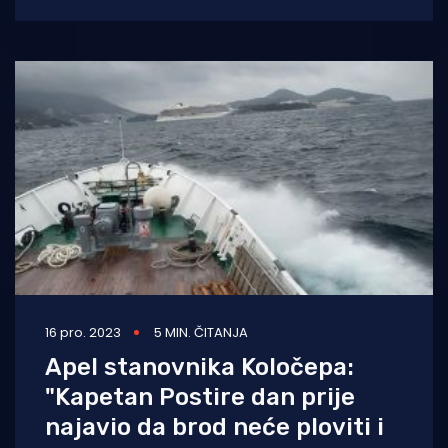
osigurava rad ambulante na otoku Koločepu
16 pro. 2023
5 MIN. ČITANJA
Apel stanovnika Koločepa:
"Kapetan Postire dan prije
najavio da brod neće ploviti i