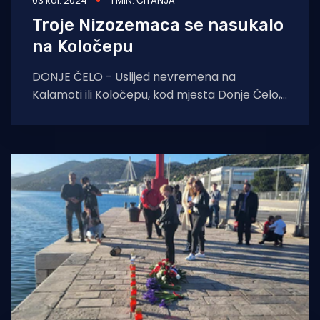
03 kol. 2024
1 MIN. ČITANJA
Troje Nizozemaca se nasukalo
na Koločepu
DONJE ČELO - Uslijed nevremena na
Kalamoti ili Koločepu, kod mjesta Donje Čelo,
troje Nizozemaca sinoć se nasukalo te
zatražilo pomoć.