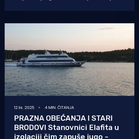
more i uživanjem u sladoledu, osmogodišnji
dječak Finn
12 lis. 2025
4 MIN. ČITANJA
PRAZNA OBEĆANJA I STARI
BRODOVI Stanovnici Elafita u
izolaciji čim zapuše jugo -