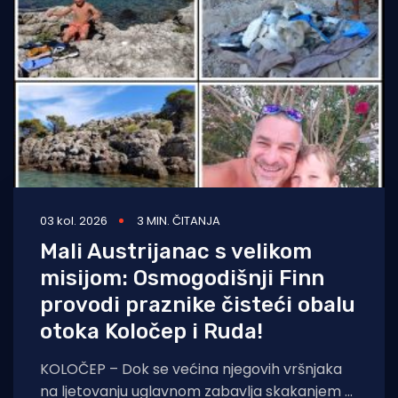
Turizam i nautika
Pomorstvo
Ribolov
Ekologija
Tradicija i kultura
03 kol. 2026
3 MIN. ČITANJA
Mali Austrijanac s velikom
misijom: Osmogodišnji Finn
provodi praznike čisteći obalu
otoka Koločep i Ruda!
KOLOČEP – Dok se većina njegovih vršnjaka
na ljetovanju uglavnom zabavlja skakanjem u