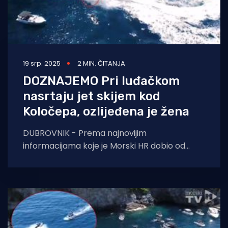
19 srp. 2025
2 MIN. ČITANJA
DOZNAJEMO Pri luđačkom
nasrtaju jet skijem kod
Koločepa, ozlijeđena je žena
DUBROVNIK - Prema najnovijim
informacijama koje je Morski HR dobio od
dubrovačke policije, jedna je žena lakše
ozlijeđena u incidentu kojeg