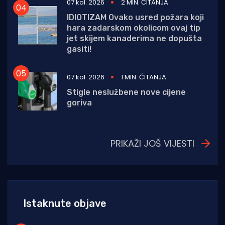
07 kol. 2026
2 MIN. ČITANJA
IDIOTIZAM Ovako usred požara koji
hara zadarskom okolicom ovaj tip
jet skijem kanaderima ne dopušta
gasiti!
07 kol. 2026
1 MIN. ČITANJA
Stigle neslužbene nove cijene
goriva
PRIKAŽI JOŠ VIJESTI
Istaknute objave