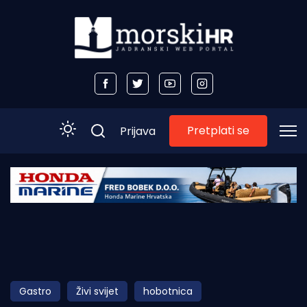
Pretplati se
Prijava
Početna
Morski plus
Morski TV
Obala
Gastro
Živi svijet
hobotnica
Otoci