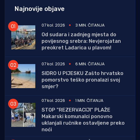
Najnovije objave
07 kol. 2026
3 MIN. ČITANJA
Od sudara i zadnjeg mjesta do
povijesnog srebra: Nevjerojatan
preokret Lađarica u plavom!
07 kol. 2026
6 MIN. ČITANJA
SIDRO U PIJESKU Zašto hrvatsko
pomorstvo teško pronalazi svoj
smjer?
07 kol. 2026
1 MIN. ČITANJA
STOP "REZERVACIJI" PLAŽE
Makarski komunalci ponovno
uklanjali ručnike ostavljene preko
noći