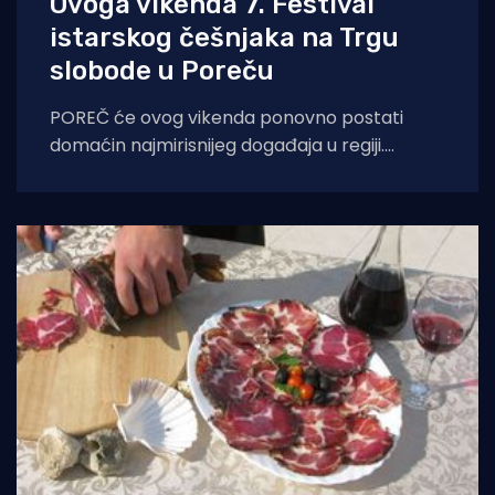
Ovoga vikenda 7. Festival
istarskog češnjaka na Trgu
slobode u Poreču
POREČ će ovog vikenda ponovno postati
domaćin najmirisnijeg događaja u regiji.
Sedmo izdanje Festivala istarskog češnjaka
(Festival dell'Aglio