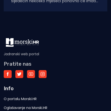
sljedećih nekoliko mjeseci ponovno će imati
priliku kušati autentične dalmatinske delicije u
sklopu
Jadranski web portal
Pratite nas
Info
O portalu Morski.HR
Oglašavanje na Morski.HR