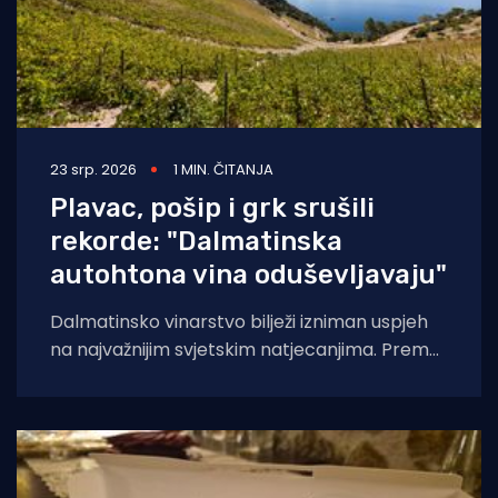
23 srp. 2026
1 MIN. ČITANJA
Plavac, pošip i grk srušili
rekorde: "Dalmatinska
autohtona vina oduševljavaju"
Dalmatinsko vinarstvo bilježi izniman uspjeh
na najvažnijim svjetskim natjecanjima. Prema
analizi Udruženja Vino Dalmacije, koja
obuhvaća rezultate Decanter World Wine