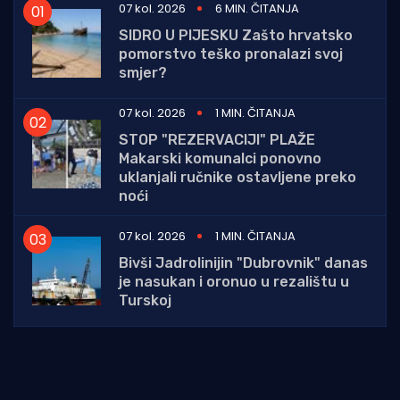
07 kol. 2026
6 MIN. ČITANJA
SIDRO U PIJESKU Zašto hrvatsko
pomorstvo teško pronalazi svoj
smjer?
07 kol. 2026
1 MIN. ČITANJA
STOP "REZERVACIJI" PLAŽE
Makarski komunalci ponovno
uklanjali ručnike ostavljene preko
noći
07 kol. 2026
1 MIN. ČITANJA
Bivši Jadrolinijin "Dubrovnik" danas
je nasukan i oronuo u rezalištu u
Turskoj