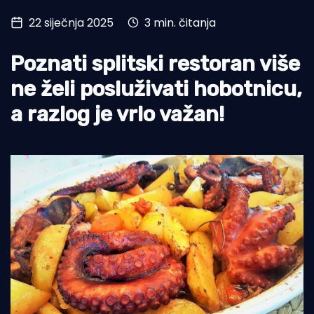
22 siječnja 2025
3 min. čitanja
Turizam i nautika
Pomorstvo
Poznati splitski restoran više
Ribolov
ne želi posluživati hobotnicu,
a razlog je vrlo važan!
Ekologija
Tradicija i kultura