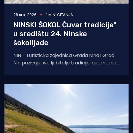
28 srp. 2026
1 MIN. ČITANJA
NINSKI ŠOKOL Čuvar tradicije"
u središtu 24. Ninske
šokolijade
NIN - Turistička zajednica Grada Nina i Grad
Nin pozivaju sve ljubitelje tradicije, autohtone
gastronomije i dalmatinske baštine na 24.
Ninsku