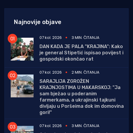
Najnovije objave
07 kol. 2026
3 MIN. ČITANJA
DAN KADA JE PALA "KRAJINA": Kako
je general Stipetić ispisao povijest i
gospodski okončao rat
07 kol. 2026
2 MIN. ČITANJA
SARAJLIJA ZGROŽEN
KRAJNJOSTIMA U MAKARSKOJ: "Ja
sam bježao u poderanim
farmerkama, a ukrajinski tajkuni
divljaju u Poršeima dok im domovina
gori!"
07 kol. 2026
3 MIN. ČITANJA