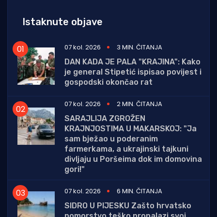
Istaknute objave
07 kol. 2026
3 MIN. ČITANJA
DAN KADA JE PALA "KRAJINA": Kako
je general Stipetić ispisao povijest i
gospodski okončao rat
07 kol. 2026
2 MIN. ČITANJA
SARAJLIJA ZGROŽEN
KRAJNJOSTIMA U MAKARSKOJ: "Ja
sam bježao u poderanim
farmerkama, a ukrajinski tajkuni
divljaju u Poršeima dok im domovina
gori!"
07 kol. 2026
6 MIN. ČITANJA
SIDRO U PIJESKU Zašto hrvatsko
pomorstvo teško pronalazi svoj