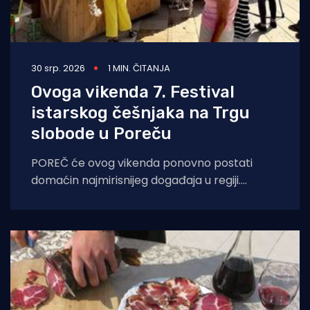
30 srp. 2026
1 MIN. ČITANJA
Ovoga vikenda 7. Festival
istarskog češnjaka na Trgu
slobode u Poreču
POREČ će ovog vikenda ponovno postati
domaćin najmirisnijeg događaja u regiji.
Sedmo izdanje Festivala istarskog češnjaka
(Festival dell'Aglio