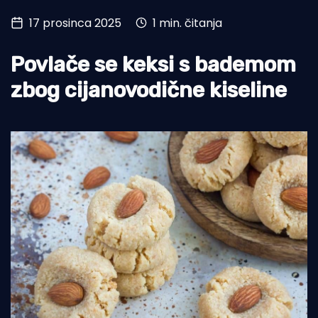
17 prosinca 2025
1 min. čitanja
Turizam i nautika
Pomorstvo
Povlače se keksi s bademom
Ribolov
zbog cijanovodične kiseline
Ekologija
Tradicija i kultura