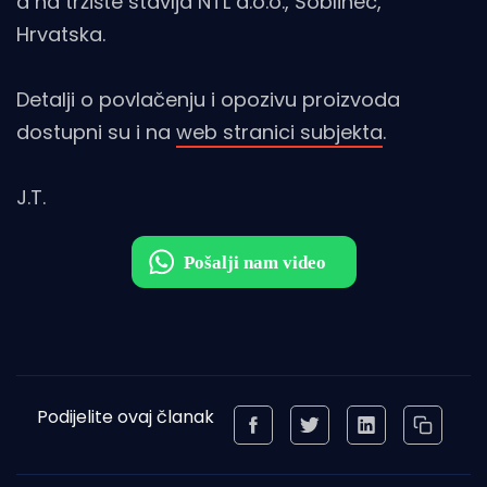
a na tržište stavlja NTL d.o.o., Soblinec,
Hrvatska.
Detalji o povlačenju i opozivu proizvoda
dostupni su i na
web stranici subjekta
.
J.T.
Podijelite ovaj članak