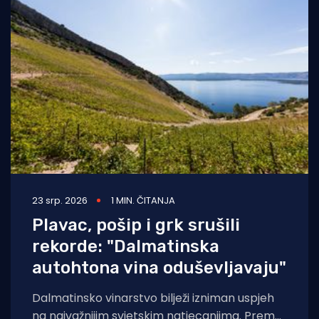
23 srp. 2026
1 MIN. ČITANJA
Plavac, pošip i grk srušili
rekorde: "Dalmatinska
autohtona vina oduševljavaju"
Dalmatinsko vinarstvo bilježi izniman uspjeh
na najvažnijim svjetskim natjecanjima. Prema