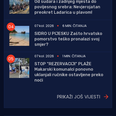
Od sudara i zadnjeg mjesta do
povijesnog srebra: Nevjerojatan
preokret Lađarica u plavom!
07 kol. 2026
6 MIN. ČITANJA
SIDRO U PIJESKU Zašto hrvatsko
pomorstvo teško pronalazi svoj
smjer?
07 kol. 2026
1 MIN. ČITANJA
STOP "REZERVACIJI" PLAŽE
Makarski komunalci ponovno
uklanjali ručnike ostavljene preko
noći
PRIKAŽI JOŠ VIJESTI