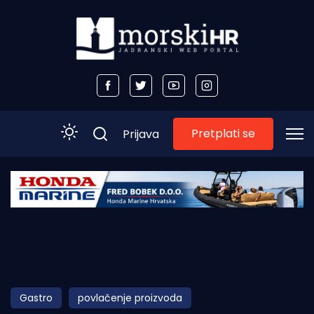
Pretplati se
Prijava
Početna
Morski plus
Morski TV
Obala
Gastro
povlačenje proizvoda
Otoci