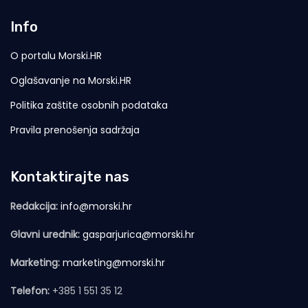
Info
O portalu Morski.HR
Oglašavanje na Morski.HR
Politika zaštite osobnih podataka
Pravila prenošenja sadržaja
Kontaktirajte nas
Redakcija:
info@morski.hr
Glavni urednik:
gasparjurica@morski.hr
Marketing:
marketing@morski.hr
Telefon:
+385 1 551 35 12