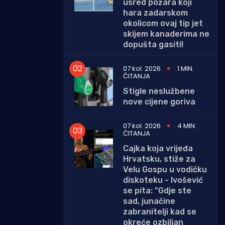
usred požara koji
hara zadarskom
okolicom ovaj tip jet
skijem kanaderima ne
dopušta gasiti!
07 kol. 2026
1 MIN.
ČITANJA
Stigle neslužbene
nove cijene goriva
07 kol. 2026
4 MIN.
ČITANJA
Cajka koja vrijeđa
Hrvatsku, stiže za
Velu Gospu u vodičku
diskoteku - Ivošević
se pita: "Gdje ste
sad, junačine
zabranitelji kad se
okreće ozbiljan