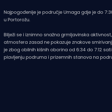
Najpogođenije je područje Umaga gdje je do 7:3
u Portorožu.
Bilježi se i iznimno snažna grmljavinska aktivnos
atmosfera zasad ne pokazuje znakove smirivanja, 
je zbog obilnih kišnih oborina od 6:34 do 7:12 sa
plavljenju podruma i prizemnih stanova na pod