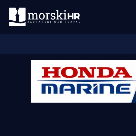
Početna
Morski plus
Morski TV
Obala
Otoci
Turizam i nautika