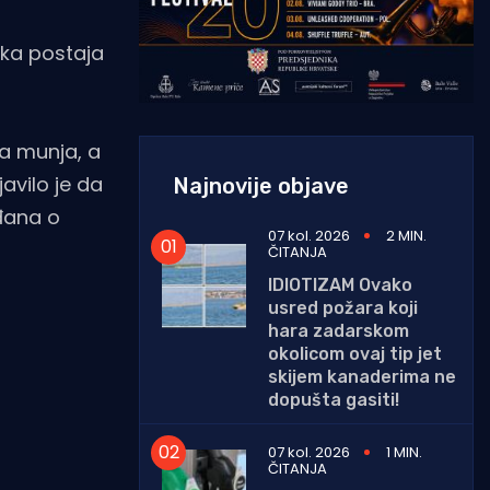
ska postaja
ra munja, a
avilo je da
Najnovije objave
ađana o
07 kol. 2026
2 MIN.
ČITANJA
IDIOTIZAM Ovako
usred požara koji
hara zadarskom
okolicom ovaj tip jet
skijem kanaderima ne
dopušta gasiti!
07 kol. 2026
1 MIN.
ČITANJA