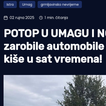
Istra
Umag
grmljavinsko nevrijeme
Pomorstvo
Ribolov
02 rujna 2025
1 min. čitanja
Ekologija
POTOP U UMAGU I N
Tradicija i kultura
zarobile automobile u
kiše u sat vremena!