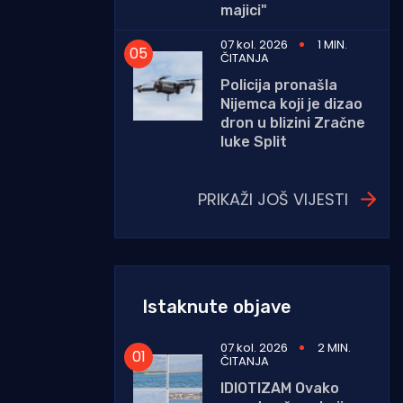
majici"
07 kol. 2026
1 MIN.
ČITANJA
Policija pronašla
Nijemca koji je dizao
dron u blizini Zračne
luke Split
PRIKAŽI JOŠ VIJESTI
Istaknute objave
07 kol. 2026
2 MIN.
ČITANJA
IDIOTIZAM Ovako