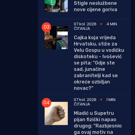
Stigle neslužbene
nove cijene goriva
07 kol. 2026
4 MIN.
ČITANJA
Cajka koja vrijeđa
Hrvatsku, stiže za
Velu Gospu u vodičku
diskoteku - Ivošević
se pita: "Gdje ste
sad, junačine
zabranitelji kad se
okreće ozbiljan
novac?"
07 kol. 2026
1 MIN.
ČITANJA
Mladić u Supetru
pijan fizički napao
drugog: "Razbjesnio
ga ovaj motiv na