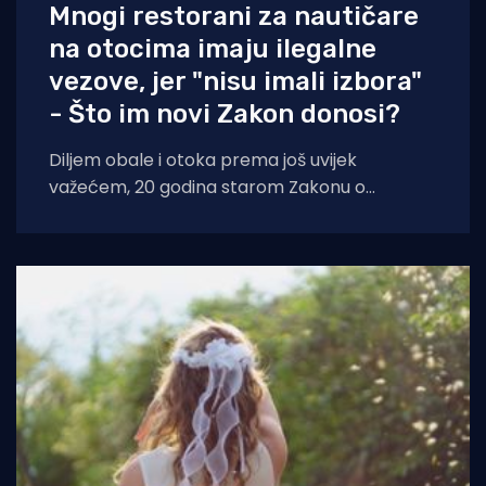
Mnogi restorani za nautičare
na otocima imaju ilegalne
vezove, jer "nisu imali izbora"
- Što im novi Zakon donosi?
Diljem obale i otoka prema još uvijek
važećem, 20 godina starom Zakonu o
pomorskom dobru i morskim lukama ne
postoji