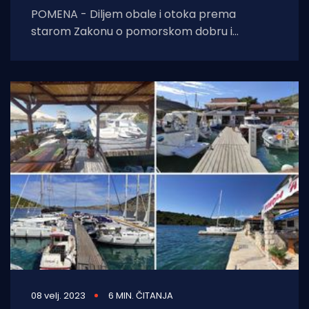
POMENA - Diljem obale i otoka prema
starom Zakonu o pomorskom dobru i
morskim lukama nije postojalo smisleno
rješenje za restorane
08 velj. 2023
6 MIN. ČITANJA