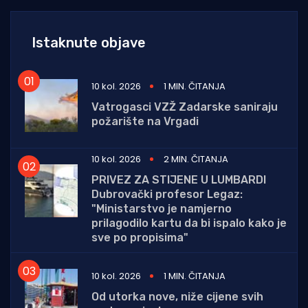
Istaknute objave
10 kol. 2026
1 MIN. ČITANJA
Vatrogasci VZŽ Zadarske saniraju
požarište na Vrgadi
10 kol. 2026
2 MIN. ČITANJA
PRIVEZ ZA STIJENE U LUMBARDI
Dubrovački profesor Legaz:
"Ministarstvo je namjerno
prilagodilo kartu da bi ispalo kako je
sve po propisima"
10 kol. 2026
1 MIN. ČITANJA
Od utorka nove, niže cijene svih