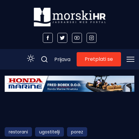
Pretplati se
Prijava
Početna
Morski plus
Morski TV
Obala
restorani
ugostitelji
porez
Otoci