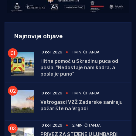
Najnovije objave
10 kol. 2026
1 MIN. ČITANJA
Hitna pomoć u Skradinu puca od
posla: "Nedostaje nam kadra, a
posla je puno"
10 kol. 2026
1 MIN. ČITANJA
Vatrogasci VZŽ Zadarske saniraju
požarište na Vrgadi
10 kol. 2026
2 MIN. ČITANJA
PRIVEZ ZA STIJENE U LUMBARDI