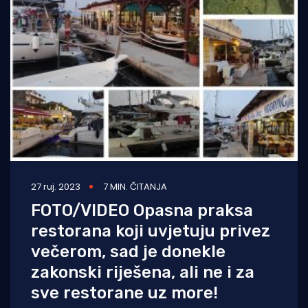
27 ruj. 2023
7 MIN. ČITANJA
FOTO/VIDEO Opasna praksa
restorana koji uvjetuju privez
večerom, sad je donekle
zakonski riješena, ali ne i za
sve restorane uz more!