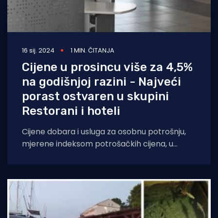
16 sij. 2024
1 MIN. ČITANJA
Cijene u prosincu više za 4,5%
na godišnjoj razini - Najveći
porast ostvaren u skupini
Restorani i hoteli
Cijene dobara i usluga za osobnu potrošnju,
mjerene indeksom potrošačkih cijena, u
prosincu 2023. u odnosu na studeni 2023. (na