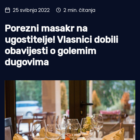
25 svibnja 2022
2 min. čitanja
Turizam i nautika
Pomorstvo
Porezni masakr na
Ribolov
ugostitelje! Vlasnici dobili
obavijesti o golemim
Ekologija
dugovima
Tradicija i kultura