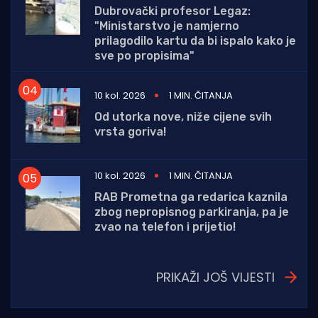
Dubrovački profesor Legaz:
"Ministarstvo je namjerno
prilagodilo kartu da bi ispalo kako je
sve po propisima"
10 kol. 2026
1 MIN. ČITANJA
Od utorka nove, niže cijene svih
vrsta goriva!
10 kol. 2026
1 MIN. ČITANJA
RAB Prometna ga redarica kaznila
zbog nepropisnog parkiranja, pa je
zvao na telefon i prijetio!
PRIKAŽI JOŠ VIJESTI