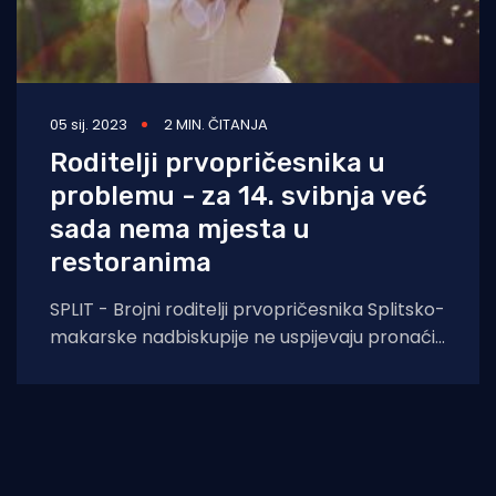
05 sij. 2023
2 MIN. ČITANJA
Roditelji prvopričesnika u
problemu - za 14. svibnja već
sada nema mjesta u
restoranima
SPLIT - Brojni roditelji prvopričesnika Splitsko-
makarske nadbiskupije ne uspijevaju pronaći
slobodno mjesto u nekom od restorana za
obilježavanje jednog od