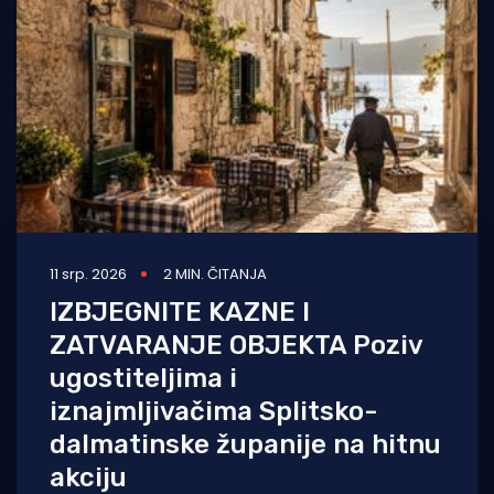
Turizam i nautika
Pomorstvo
Ribolov
Ekologija
Tradicija i kultura
11 srp. 2026
2 MIN. ČITANJA
IZBJEGNITE KAZNE I
ZATVARANJE OBJEKTA Poziv
ugostiteljima i
iznajmljivačima Splitsko-
dalmatinske županije na hitnu
akciju