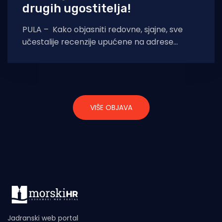
drugih ugostitelja!
PULA – Kako objasniti redovne, sjajne, sve
učestalije recenzije upućene na adrese
određenih ugostiteljskih objekata za odličnu
uslugu koju pružaju? – Bilo
VIŠE OBJAVA
Jadranski web portal