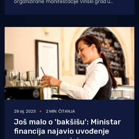
organizirane manifestacije Vinski grad u
Titovom parku, s dozvolom
29 sij. 2023
2 MIN. ČITANJA
Još malo o 'bakšišu': Ministar
financija najavio uvođenje