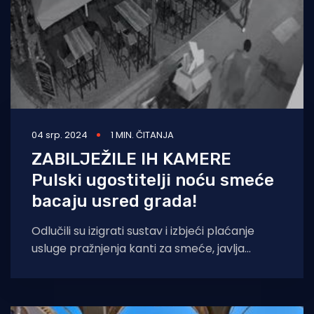
04 srp. 2024
1 MIN. ČITANJA
ZABILJEŽILE IH KAMERE
Pulski ugostitelji noću smeće
bacaju usred grada!
Odlučili su izigrati sustav i izbjeći plaćanje
usluge pražnjenja kanti za smeće, javlja
Istra24. Neki pulski ugostitelji i, čini se,