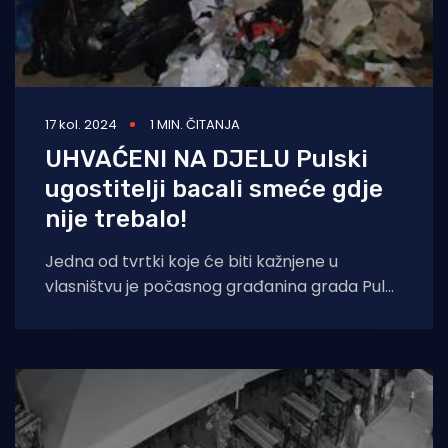
17 kol. 2024
1 MIN. ČITANJA
UHVAĆENI NA DJELU Pulski
ugostitelji bacali smeće gdje
nije trebalo!
Jedna od tvrtki koje će biti kažnjene u
vlasništvu je počasnog građanina grada Pule!
Grad Pula ustanovio je da su