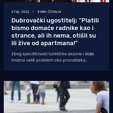
27 lip. 2022
6 MIN. ČITANJA
Dubrovački ugostitelj: “Platili
bismo domaće radnike kao i
strance, ali ih nema, otišli su
ili žive od apartmana!”
Zbog specifičnosti turističke sezone i dalje
imamo velik problem oko pronalaska
kvalitetne radne snage. Prema podacima
MUP-a, u 2022.