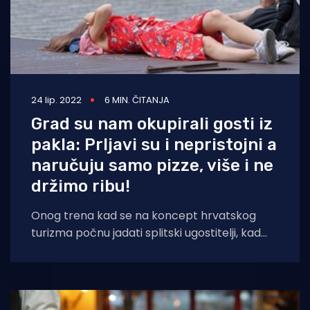
24 lip. 2022
6 MIN. ČITANJA
Grad su nam okupirali gosti iz
pakla: Prljavi su i nepristojni a
naručuju samo pizze, više i ne
držimo ribu!
Onog trena kad se na koncept hrvatskog
turizma počnu jadati splitski ugostitelji, kad
počnu govoriti kako su zbog okupacije party