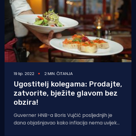
19 lip. 2022
2 MIN. ČITANJA
Ugostitelj kolegama: Prodajte,
zatvorite, bježite glavom bez
obzira!
Guverner HNB-a Boris Vujčić posljednjih je
dana objašnjavao kako inflacija nema uvijek
samo loše efekte. Tako je predvidio rekordne