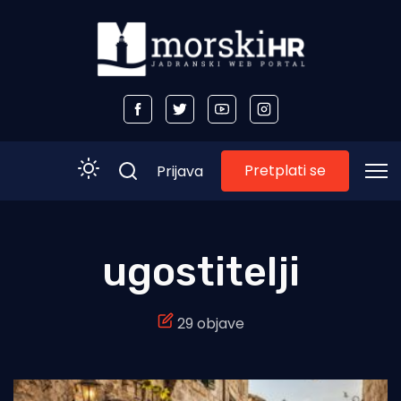
Pretplati se
Prijava
Početna
ugostitelji
Morski plus
29 objave
Morski TV
Obala
Otoci