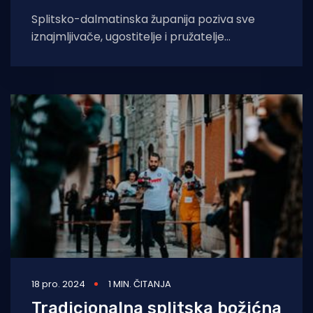
Splitsko-dalmatinska županija poziva sve
iznajmljivače, ugostitelje i pružatelje
ugostiteljskih usluga na OPG-u koji još posluju
na temelju privremenih
18 pro. 2024
1 MIN. ČITANJA
Tradicionalna splitska božićna