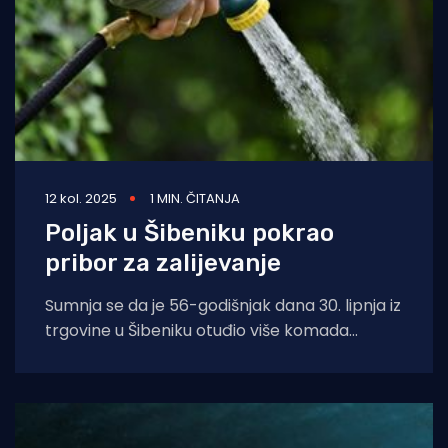
12 kol. 2025
1 MIN. ČITANJA
Poljak u Šibeniku pokrao
pribor za zalijevanje
Sumnja se da je 56-godišnjak dana 30. lipnja iz
trgovine u Šibeniku otuđio više komada
različitog pribora za zalijevanje