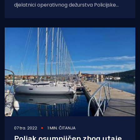
djelatnici operativnog dežurstva Policijske
postaje Omiš zaprimili su informaciju - dvije
osobe, muškarac
07 tra. 2022
1 MIN. ČITANJA
Poljak osumnjičen zbog utaje