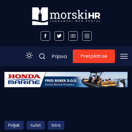
Pretplati se
Prijava
Početna
Morski plus
Morski TV
Obala
Poljak
turist
Istra
Otoci