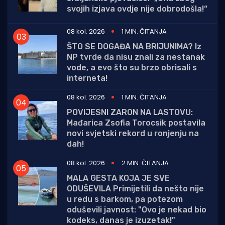
svojih izjava ovdje nije dobrodošla!“
08 kol. 2026
1 MIN. ČITANJA
ŠTO SE DOGAĐA NA BRIJUNIMA? Iz
NP tvrde da nisu znali za nestanak
vode, a evo što su brzo obrisali s
interneta!
08 kol. 2026
1 MIN. ČITANJA
POVIJESNI ZARON NA LASTOVU:
Mađarica Zsofia Torocsik postavila
novi svjetski rekord u ronjenju na
dah!
08 kol. 2026
2 MIN. ČITANJA
MALA GESTA KOJA JE SVE
ODUŠEVILA Primijetili da nešto nije
u redu s barkom, pa potezom
oduševili javnost: "Ovo je nekad bio
kodeks, danas je izuzetak!"