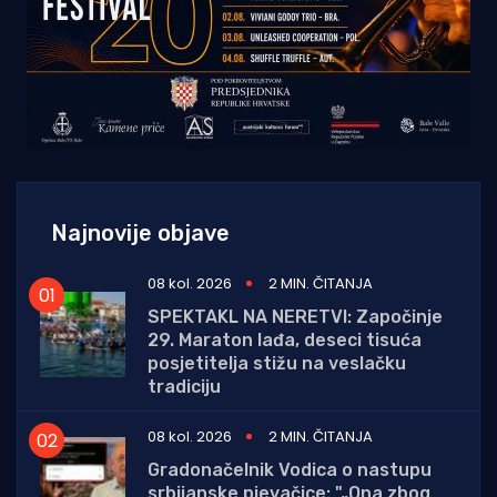
Najnovije objave
08 kol. 2026
2 MIN. ČITANJA
SPEKTAKL NA NERETVI: Započinje
29. Maraton lađa, deseci tisuća
posjetitelja stižu na veslačku
tradiciju
08 kol. 2026
2 MIN. ČITANJA
Gradonačelnik Vodica o nastupu
srbijanske pjevačice: "„Ona zbog