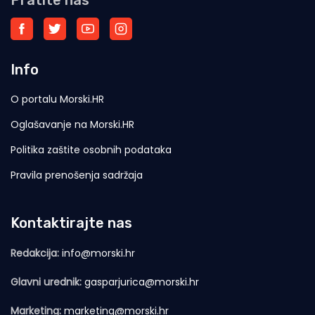
Pratite nas
Info
O portalu Morski.HR
Oglašavanje na Morski.HR
Politika zaštite osobnih podataka
Pravila prenošenja sadržaja
Kontaktirajte nas
Redakcija:
info@morski.hr
Glavni urednik:
gasparjurica@morski.hr
Marketing:
marketing@morski.hr