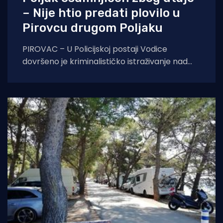
– Nije htio predati plovilo u
Pirovcu drugom Poljaku
PIROVAC – U Policijskoj postaji Vodice
dovršeno je kriminalističko istraživanje nad
33-godišnjim poljskim državljaninom
osumnjičenim za utaju. Provedenim
kriminalističkim istraživanjem