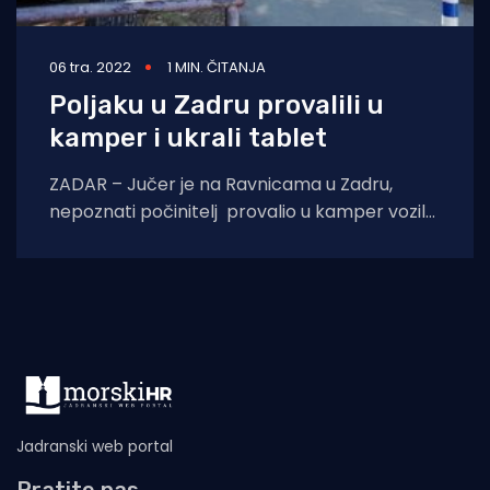
06 tra. 2022
1 MIN. ČITANJA
Poljaku u Zadru provalili u
kamper i ukrali tablet
ZADAR – Jučer je na Ravnicama u Zadru,
nepoznati počinitelj provalio u kamper vozilo
u vlasništvu 59-godišnjeg poljskog
državljanina, odakle
Jadranski web portal