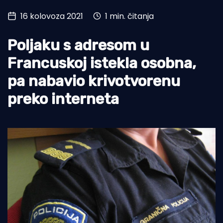
16 kolovoza 2021
1 min. čitanja
Turizam i nautika
Pomorstvo
Poljaku s adresom u
Ribolov
Francuskoj istekla osobna,
pa nabavio krivotvorenu
Ekologija
preko interneta
Tradicija i kultura