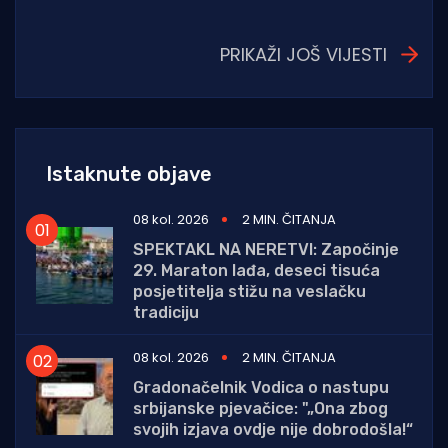
PRIKAŽI JOŠ VIJESTI
Istaknute objave
08 kol. 2026
2 MIN. ČITANJA
SPEKTAKL NA NERETVI: Započinje
29. Maraton lađa, deseci tisuća
posjetitelja stižu na veslačku
tradiciju
08 kol. 2026
2 MIN. ČITANJA
Gradonačelnik Vodica o nastupu
srbijanske pjevačice: "„Ona zbog
svojih izjava ovdje nije dobrodošla!“