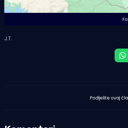
Fo
J.T.
Podijelite ovaj čl