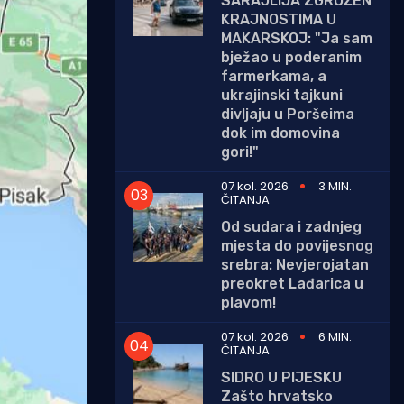
SARAJLIJA ZGROŽEN
KRAJNOSTIMA U
MAKARSKOJ: "Ja sam
bježao u poderanim
farmerkama, a
ukrajinski tajkuni
divljaju u Poršeima
dok im domovina
gori!"
07 kol. 2026
3 MIN.
ČITANJA
Od sudara i zadnjeg
mjesta do povijesnog
srebra: Nevjerojatan
preokret Lađarica u
plavom!
07 kol. 2026
6 MIN.
ČITANJA
SIDRO U PIJESKU
Zašto hrvatsko