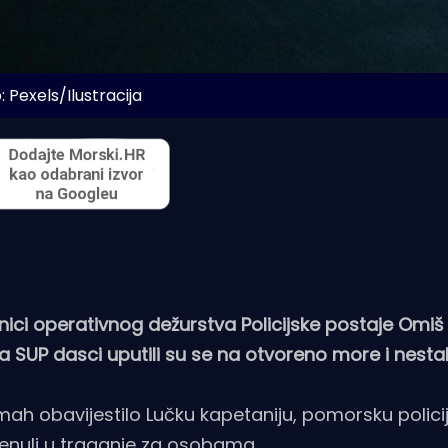
: Pexels/Ilustracija
tnici operativnog dežurstva Policijske postaje Omiš 
a SUP dasci uputili su se na otvoreno more i nestali
h obavijestilo Lučku kapetaniju, pomorsku policij
enuli u traganje za osobama.