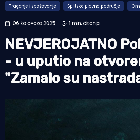
Traganje i spašavanje
Splitsko plovno područje
Om
Pomorstvo
Ribolov
06 kolovoza 2025
1 min. čitanja
Ekologija
NEVJEROJATNO Polj
Tradicija i kultura
- u uputio na otvor
"Zamalo su nastrada