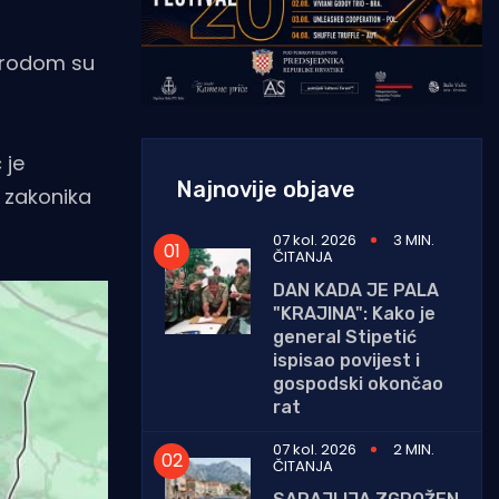
 brodom su
 je
Najnovije objave
 zakonika
07 kol. 2026
3 MIN.
ČITANJA
DAN KADA JE PALA
"KRAJINA": Kako je
general Stipetić
ispisao povijest i
gospodski okončao
rat
07 kol. 2026
2 MIN.
ČITANJA