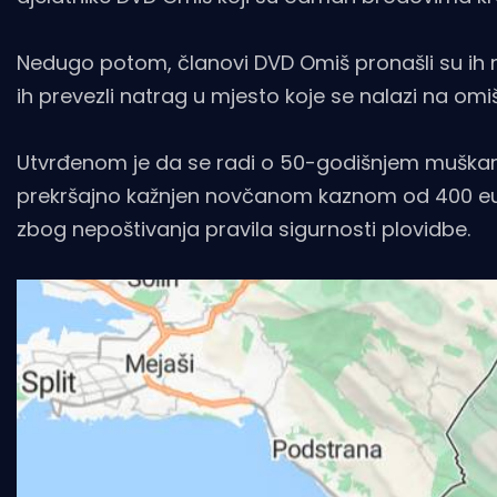
Nedugo potom, članovi DVD Omiš pronašli su ih n
ih prevezli natrag u mjesto koje se nalazi na om
Utvrđenom je da se radi o 50-godišnjem muškarcu 
prekršajno kažnjen novčanom kaznom od 400 eur
zbog nepoštivanja pravila sigurnosti plovidbe.