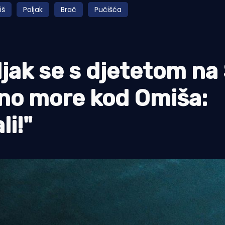
iš
Poljak
Brač
Pučišća
ak se s djetetom na
eno more kod Omiša:
li!"