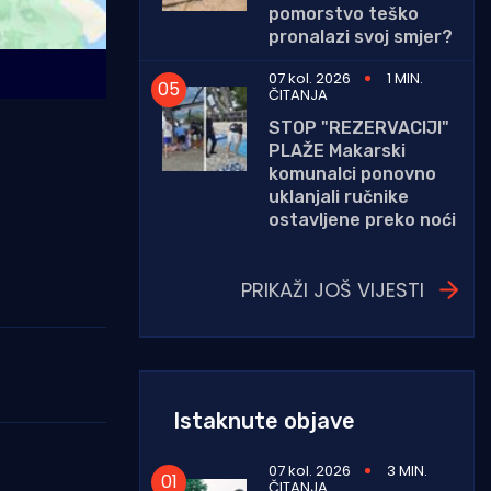
pomorstvo teško
pronalazi svoj smjer?
07 kol. 2026
1 MIN.
ČITANJA
STOP "REZERVACIJI"
PLAŽE Makarski
komunalci ponovno
uklanjali ručnike
ostavljene preko noći
PRIKAŽI JOŠ VIJESTI
Istaknute objave
07 kol. 2026
3 MIN.
ČITANJA