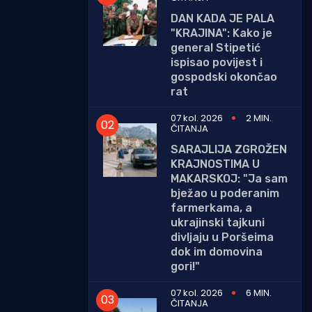
DAN KADA JE PALA
"KRAJINA": Kako je
general Stipetić
ispisao povijest i
gospodski okončao
rat
07 kol. 2026
2 MIN.
ČITANJA
SARAJLIJA ZGROŽEN
KRAJNOSTIMA U
MAKARSKOJ: "Ja sam
bježao u poderanim
farmerkama, a
ukrajinski tajkuni
divljaju u Poršeima
dok im domovina
gori!"
07 kol. 2026
6 MIN.
ČITANJA