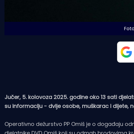
Foto
Jučer, 5. kolovoza 2025. godine oko 13 sati djela
su informaciju - dvije osobe, muškarac i dijete, n
Operativno dežurstvo PP Omiš je o događaju odma
djelatnike DVD Omiš koji su odmah brodovima kr