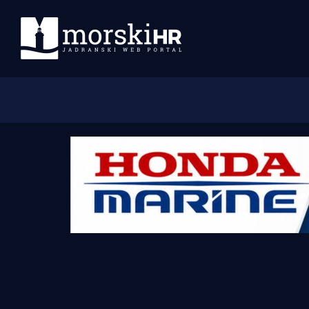
Početna
Morski plus
Morski TV
Obala
Otoci
Turizam i nautika