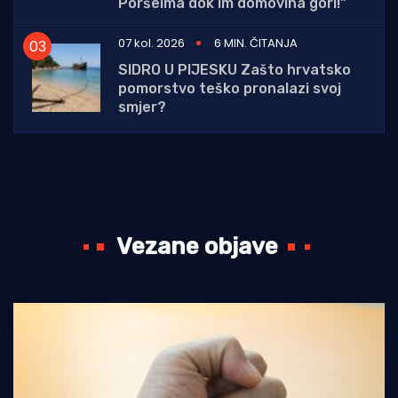
Poršeima dok im domovina gori!"
07 kol. 2026
6 MIN. ČITANJA
SIDRO U PIJESKU Zašto hrvatsko
pomorstvo teško pronalazi svoj
smjer?
Vezane objave