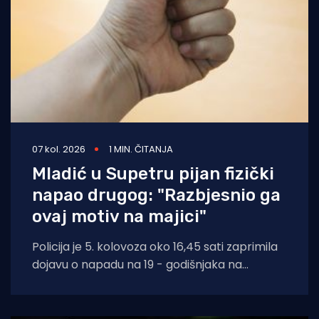
07 kol. 2026
1 MIN. ČITANJA
Mladić u Supetru pijan fizički
napao drugog: "Razbjesnio ga
ovaj motiv na majici"
Policija je 5. kolovoza oko 16,45 sati zaprimila
dojavu o napadu na 19 - godišnjaka na
području Supetra. Prema do