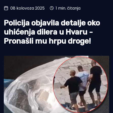
08 kolovoza 2025
1 min. čitanja
Turizam i nautika
Pomorstvo
Policija objavila detalje oko
Ribolov
uhićenja dilera u Hvaru -
Pronašli mu hrpu droge!
Ekologija
Tradicija i kultura