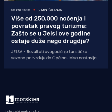
06 kol. 2026
2 MIN. ČITANJA
Više od 250.000 noćenja i
povratak pravog turizma:
Zašto se u Jelsi ove godine
ostaje duže nego drugdje?
JELSA - Rezultati ovogodišnje turističke
sezone potvrđuju da Općina Jelsa nastavlja u
pozitivnom smjeru. Do 1. kolovoza ostvarili
smo 255.585
Jadranski web portal