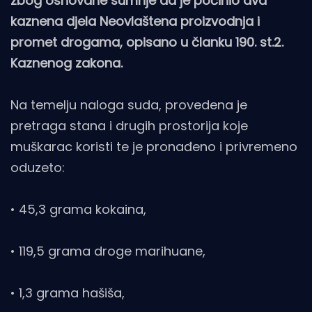
zbog osnovane sumnje da je počinio dva
kaznena djela Neovlaštena proizvodnja i
promet drogama, opisano u članku 190. st.2.
Kaznenog zakona.
Na temelju naloga suda, provedena je
pretraga stana i drugih prostorija koje
muškarac koristi te je pronađeno i privremeno
oduzeto:
• 45,3 grama kokaina,
• 119,5 grama droge marihuane,
• 1,3 grama hašiša,