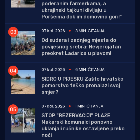
poderanim farmerkama, a
ukrajinski tajkuni divljaju u
Poršeima dok im domovina gori!"
07 kol. 2026
3 MIN. ČITANJA
Od sudara i zadnjeg mjesta do
povijesnog srebra: Nevjerojatan
preokret Lađarica u plavom!
07 kol. 2026
6 MIN. ČITANJA
SIDRO U PIJESKU Zašto hrvatsko
pomorstvo teško pronalazi svoj
smjer?
07 kol. 2026
1 MIN. ČITANJA
STOP "REZERVACIJI" PLAŽE
Makarski komunalci ponovno
uklanjali ručnike ostavljene preko
noći