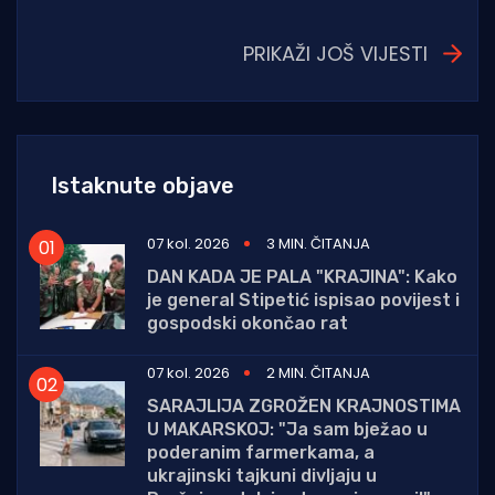
PRIKAŽI JOŠ VIJESTI
Istaknute objave
07 kol. 2026
3 MIN. ČITANJA
DAN KADA JE PALA "KRAJINA": Kako
je general Stipetić ispisao povijest i
gospodski okončao rat
07 kol. 2026
2 MIN. ČITANJA
SARAJLIJA ZGROŽEN KRAJNOSTIMA
U MAKARSKOJ: "Ja sam bježao u
poderanim farmerkama, a
ukrajinski tajkuni divljaju u