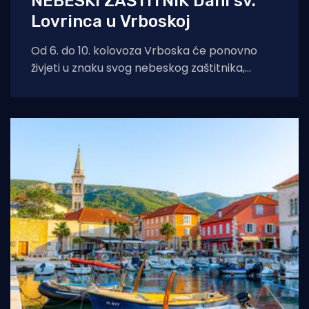
NEBESKI ZAŠTITNIK Dani sv.
Lovrinca u Vrboskoj
Od 6. do 10. kolovoza Vrboska će ponovno
živjeti u znaku svog nebeskog zaštitnika,
svetog Lovre. Dani sv. Lovre donose