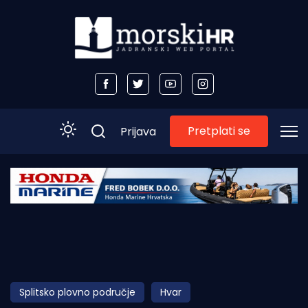
Pretplati se
Prijava
Početna
Morski plus
Morski TV
Obala
Splitsko plovno područje
Hvar
Otoci