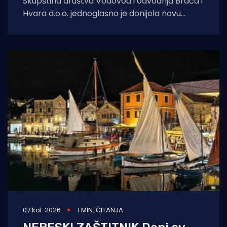
Skupština društva Vodovod i odvodnja Brača i
Hvara d.o.o. jednoglasno je donijela novu
Odluku o cijeni vodnih usluga
07 kol. 2026
1 MIN. ČITANJA