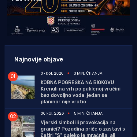
Najnovije objave
07 kol. 2026
3 MIN. ČITANJA
KOBNA POGREŠKA NA BIOKOVU
Krenuli na vrh po paklenoj vrućini
bez dovoljno vode, jedan se
planinar nije vratio
06 kol. 2026
5 MIN. ČITANJA
Vjerski simbol ili provokacija na
granici? Pozadina priče o zastavi s
četiri "S" daleko je mračnija, ali