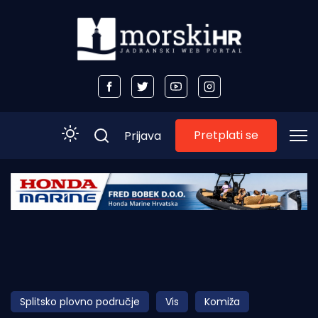
Pretplati se
Prijava
Početna
Morski plus
Morski TV
Obala
Splitsko plovno područje
Vis
Komiža
Otoci