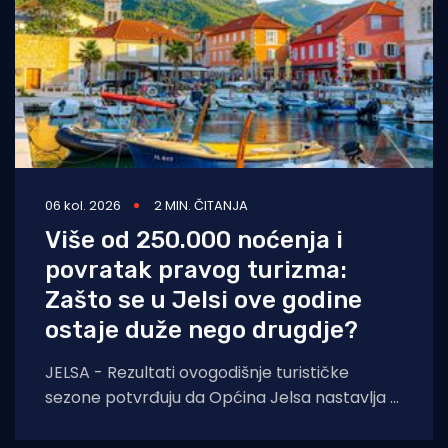
06 kol. 2026
2 MIN. ČITANJA
Više od 250.000 noćenja i
povratak pravog turizma:
Zašto se u Jelsi ove godine
ostaje duže nego drugdje?
JELSA - Rezultati ovogodišnje turističke
sezone potvrđuju da Općina Jelsa nastavlja u
pozitivnom smjeru. Do 1. kolovoza ostvarili
smo 255.585