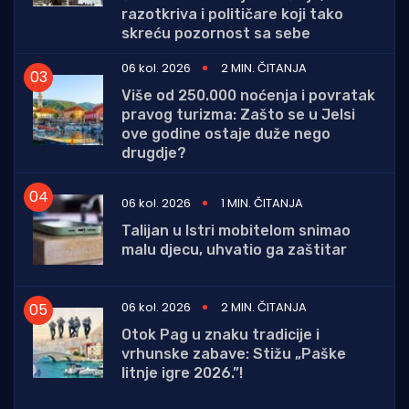
razotkriva i političare koji tako
skreću pozornost sa sebe
06 kol. 2026
2 MIN. ČITANJA
Više od 250.000 noćenja i povratak
pravog turizma: Zašto se u Jelsi
ove godine ostaje duže nego
drugdje?
06 kol. 2026
1 MIN. ČITANJA
Talijan u Istri mobitelom snimao
malu djecu, uhvatio ga zaštitar
06 kol. 2026
2 MIN. ČITANJA
Otok Pag u znaku tradicije i
vrhunske zabave: Stižu „Paške
litnje igre 2026.”!