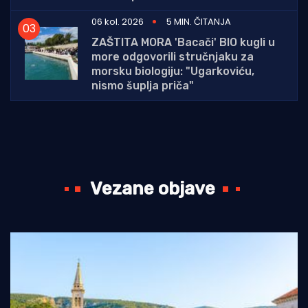
06 kol. 2026
5 MIN. ČITANJA
ZAŠTITA MORA 'Bacači' BIO kugli u
more odgovorili stručnjaku za
morsku biologiju: "Ugarkoviću,
nismo šuplja priča"
Vezane objave