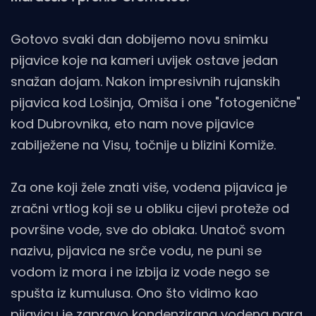
Gotovo svaki dan dobijemo novu snimku
pijavice koje na kameri uvijek ostave jedan
snažan dojam. Nakon impresivnih rujanskih
pijavica kod Lošinja, Omiša i one "fotogenične"
kod Dubrovnika, eto nam nove pijavice
zabilježene na Visu, točnije u blizini Komiže.
Za one koji žele znati više, vodena pijavica je
zračni vrtlog koji se u obliku cijevi proteže od
površine vode, sve do oblaka. Unatoč svom
nazivu, pijavica ne srče vodu, ne puni se
vodom iz mora i ne izbija iz vode nego se
spušta iz kumulusa. Ono što vidimo kao
pijavicu je zapravo kondenzirana vodena para