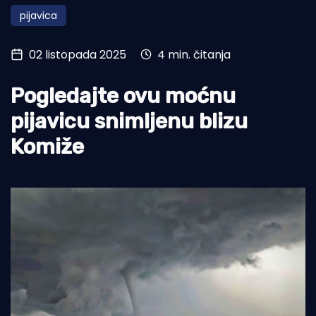
pijavica
Turizam i nautika
Pomorstvo
02 listopada 2025
4 min. čitanja
Ribolov
Pogledajte ovu moćnu
Ekologija
pijavicu snimljenu blizu
Tradicija i kultura
Komiže