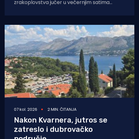
zrakoplovstva jučer u večernjim satima
prevezli su životno ugroženu trudnicu iz Opće
bolnice Dubrovnik u
07 kol. 2026
2 MIN. ČITANJA
Nakon Kvarnera, jutros se
zatreslo i dubrovačko
područje