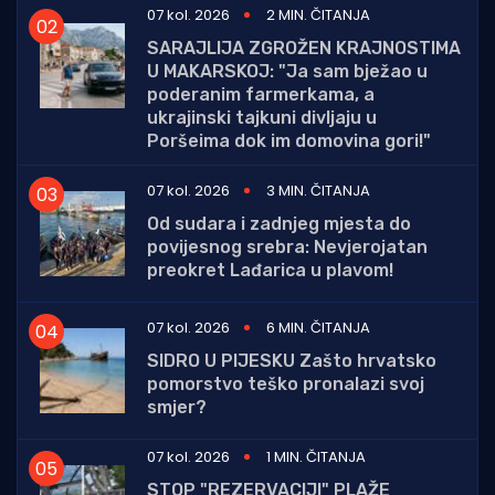
07 kol. 2026
2 MIN. ČITANJA
SARAJLIJA ZGROŽEN KRAJNOSTIMA
U MAKARSKOJ: "Ja sam bježao u
poderanim farmerkama, a
ukrajinski tajkuni divljaju u
Poršeima dok im domovina gori!"
07 kol. 2026
3 MIN. ČITANJA
Od sudara i zadnjeg mjesta do
povijesnog srebra: Nevjerojatan
preokret Lađarica u plavom!
07 kol. 2026
6 MIN. ČITANJA
SIDRO U PIJESKU Zašto hrvatsko
pomorstvo teško pronalazi svoj
smjer?
07 kol. 2026
1 MIN. ČITANJA
STOP "REZERVACIJI" PLAŽE