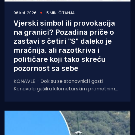
06 kol. 2026
5 MIN. ČITANJA
Vjerski simbol ili provokacija
na granici? Pozadina priče o
zastavi s četiri "S" daleko je
mračnija, ali razotkriva i
političare koji tako skreću
pozornost sa sebe
KONAVLE - Dok su se stanovnici i gosti
Konavala gušili u kilometarskim prometnim
čepovima na jedinoj lokalnoj cesti, načelniku
Boži Lasiću