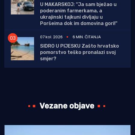
U MAKARSKOJ: "Ja sam bježao u
poderanim farmerkama, a
ukrajinski tajkuni divljaju u
Poršeima dok im domovina gori!"
07 kol. 2026
6 MIN. ČITANJA
SIDRO U PIJESKU Zašto hrvatsko
pomorstvo teško pronalazi svoj
smjer?
Vezane objave