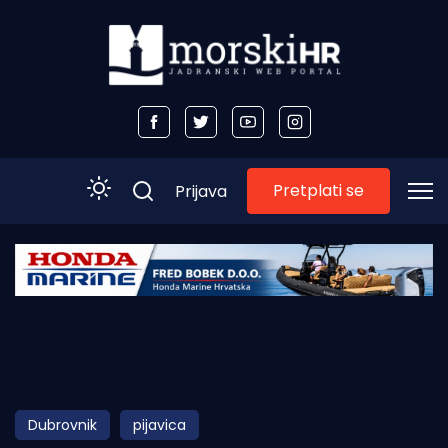
Pretplati se
Prijava
Početna
Morski plus
Morski TV
Obala
Dubrovnik
pijavica
Otoci