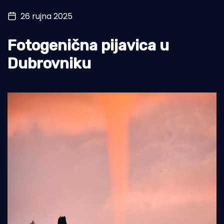
26 rujna 2025
Turizam i nautika
Pomorstvo
Fotogenična pijavica u
Ribolov
Dubrovniku
Ekologija
Tradicija i kultura