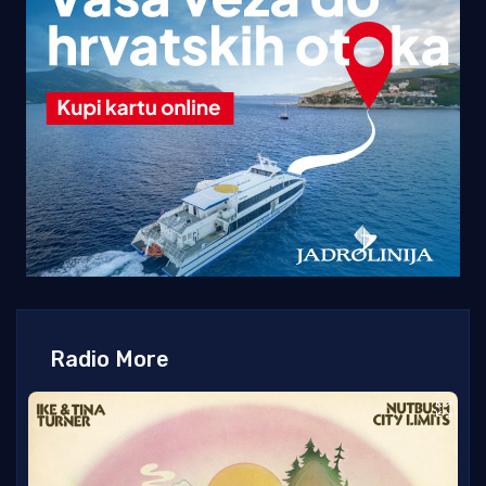
Radio More