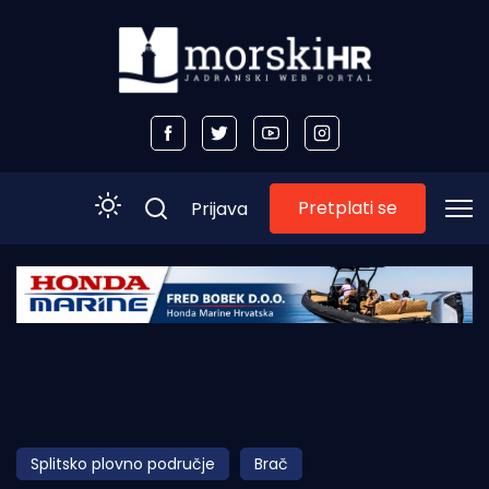
Pretplati se
Prijava
Početna
Morski plus
Morski TV
Obala
Splitsko plovno područje
Brač
Otoci