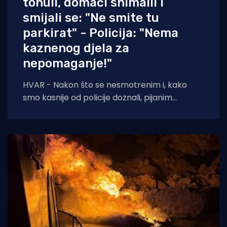
tonuli, domaći snimalli i
smijali se: "Ne smite tu
parkirat" - Policija: "Nema
kaznenog djela za
nepomaganje!"
HVAR - Nakon što se nesmotrenim i, kako
smo kasnije od policije doznali, pijanim
turistima potopila brodica, pored njih prošla
je