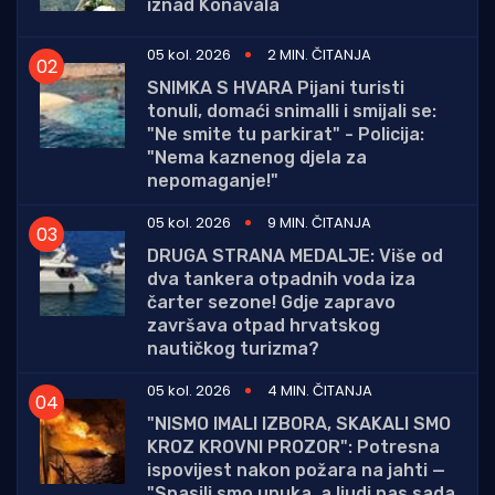
iznad Konavala
05 kol. 2026
2 MIN. ČITANJA
SNIMKA S HVARA Pijani turisti
tonuli, domaći snimalli i smijali se:
"Ne smite tu parkirat" - Policija:
"Nema kaznenog djela za
nepomaganje!"
05 kol. 2026
9 MIN. ČITANJA
DRUGA STRANA MEDALJE: Više od
dva tankera otpadnih voda iza
čarter sezone! Gdje zapravo
završava otpad hrvatskog
nautičkog turizma?
05 kol. 2026
4 MIN. ČITANJA
"NISMO IMALI IZBORA, SKAKALI SMO
KROZ KROVNI PROZOR": Potresna
ispovijest nakon požara na jahti —
"Spasili smo unuka, a ljudi nas sada