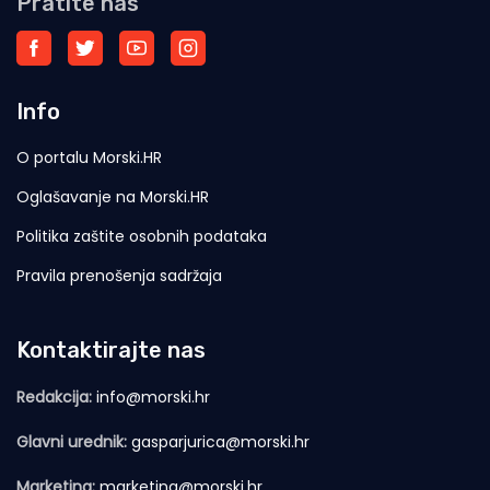
Pratite nas
Info
O portalu Morski.HR
Oglašavanje na Morski.HR
Politika zaštite osobnih podataka
Pravila prenošenja sadržaja
Kontaktirajte nas
Redakcija:
info@morski.hr
Glavni urednik:
gasparjurica@morski.hr
Marketing:
marketing@morski.hr