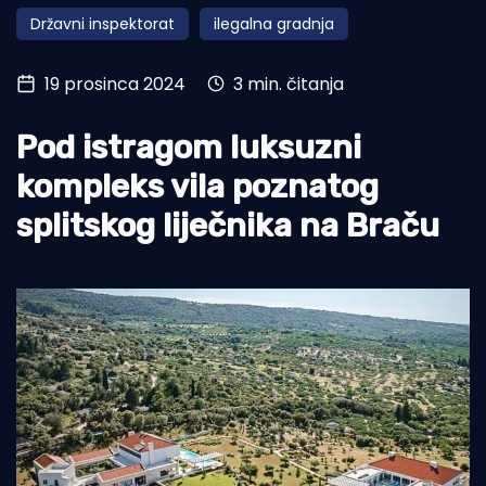
Državni inspektorat
ilegalna gradnja
Turizam i nautika
Pomorstvo
19 prosinca 2024
3 min. čitanja
Ribolov
Pod istragom luksuzni
Ekologija
kompleks vila poznatog
Tradicija i kultura
splitskog liječnika na Braču