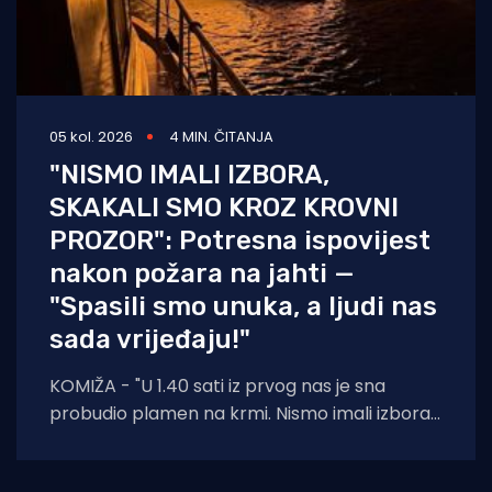
05 kol. 2026
4 MIN. ČITANJA
"NISMO IMALI IZBORA,
SKAKALI SMO KROZ KROVNI
PROZOR": Potresna ispovijest
nakon požara na jahti —
"Spasili smo unuka, a ljudi nas
sada vrijeđaju!"
KOMIŽA - "U 1.40 sati iz prvog nas je sna
probudio plamen na krmi. Nismo imali izbora
— suprug, ja