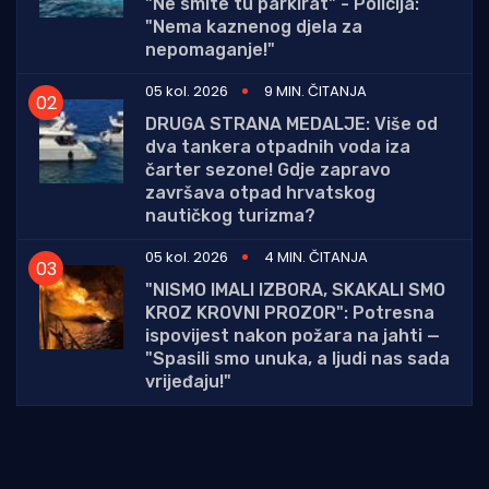
"Ne smite tu parkirat" - Policija:
"Nema kaznenog djela za
nepomaganje!"
05 kol. 2026
9 MIN. ČITANJA
DRUGA STRANA MEDALJE: Više od
dva tankera otpadnih voda iza
čarter sezone! Gdje zapravo
završava otpad hrvatskog
nautičkog turizma?
05 kol. 2026
4 MIN. ČITANJA
"NISMO IMALI IZBORA, SKAKALI SMO
KROZ KROVNI PROZOR": Potresna
ispovijest nakon požara na jahti —
"Spasili smo unuka, a ljudi nas sada
vrijeđaju!"