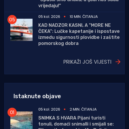
vrijeđaju!"
05 kol. 2026
10 MIN. ČITANJA
KAD NADZOR KASNI, A "MORE NE
ČEKA": Lučke kapetanije i ispostave
između sigurnosti plovidbe i zaštite
pomorskog dobra
PRIKAŽI JOŠ VIJESTI
Istaknute objave
05 kol. 2026
2 MIN. ČITANJA
SNIMKA S HVARA Pijani turisti
tonuli, domaći snimalli i smijali se: