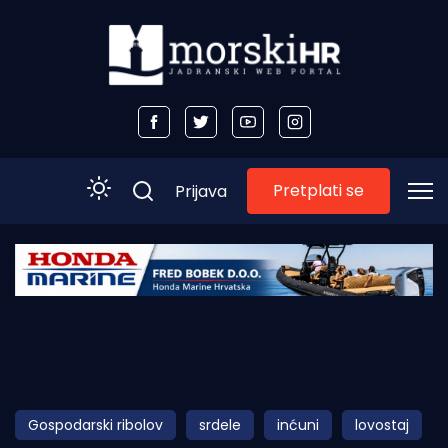
Pretplati se
Prijava
Početna
Morski plus
Morski TV
Obala
Gospodarski ribolov
srdele
inćuni
lovostaj
Otoci