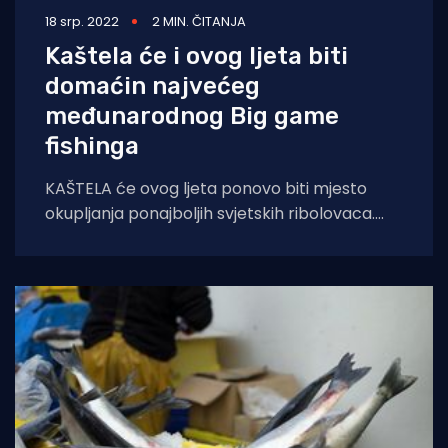
18 srp. 2022
2 MIN. ČITANJA
Kaštela će i ovog ljeta biti
domaćin najvećeg
međunarodnog Big game
fishinga
KAŠTELA će ovog ljeta ponovo biti mjesto
okupljanja ponajboljih svjetskih ribolovaca.
Razlog je najveće hrvatsko međunarodno
natjecanje Big game fishing