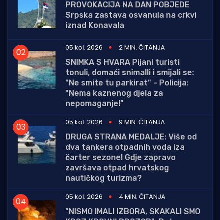
PROVOKACIJA NA DAN POBJEDE
Srpska zastava osvanula na crkvi
iznad Konavala
05 kol. 2026
2 MIN. ČITANJA
SNIMKA S HVARA Pijani turisti
tonuli, domaći snimalli i smijali se:
"Ne smite tu parkirat" - Policija:
"Nema kaznenog djela za
nepomaganje!"
05 kol. 2026
9 MIN. ČITANJA
DRUGA STRANA MEDALJE: Više od
dva tankera otpadnih voda iza
čarter sezone! Gdje zapravo
završava otpad hrvatskog
nautičkog turizma?
05 kol. 2026
4 MIN. ČITANJA
"NISMO IMALI IZBORA, SKAKALI SMO