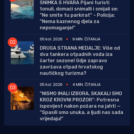
SNIMKA S HVARA Pijani turisti
tonuli, domaći snimalli i smijali se:
"Ne smite tu parkirat" - Policija:
"Nema kaznenog djela za
nepomaganje!"
05 kol. 2026
9 MIN. ČITANJA
DRUGA STRANA MEDALJE: Više od
dva tankera otpadnih voda iza
čarter sezone! Gdje zapravo
završava otpad hrvatskog
nautičkog turizma?
05 kol. 2026
4 MIN. ČITANJA
"NISMO IMALI IZBORA, SKAKALI SMO
KROZ KROVNI PROZOR": Potresna
ispovijest nakon požara na jahti —
"Spasili smo unuka, a ljudi nas sada
vrijeđaju!"