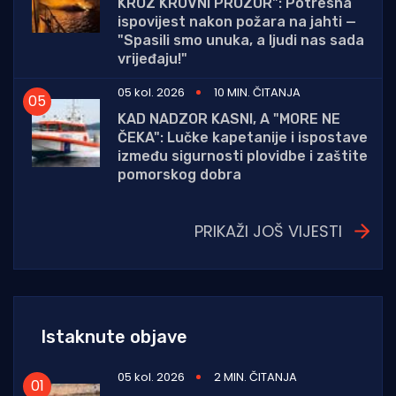
KROZ KROVNI PROZOR": Potresna
ispovijest nakon požara na jahti —
"Spasili smo unuka, a ljudi nas sada
vrijeđaju!"
05 kol. 2026
10 MIN. ČITANJA
KAD NADZOR KASNI, A "MORE NE
ČEKA": Lučke kapetanije i ispostave
između sigurnosti plovidbe i zaštite
pomorskog dobra
PRIKAŽI JOŠ VIJESTI
Istaknute objave
05 kol. 2026
2 MIN. ČITANJA