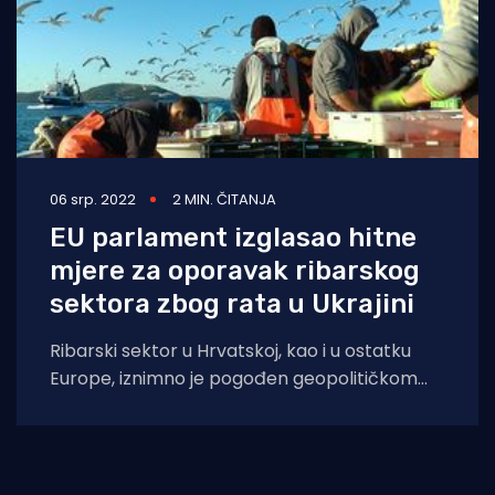
06 srp. 2022
2 MIN. ČITANJA
EU parlament izglasao hitne
mjere za oporavak ribarskog
sektora zbog rata u Ukrajini
Ribarski sektor u Hrvatskoj, kao i u ostatku
Europe, iznimno je pogođen geopolitičkom
krizom uzrokovanom ratom u Ukrajini. Bilo je