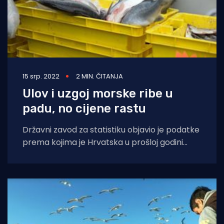
15 srp. 2022
2 MIN. ČITANJA
Ulov i uzgoj morske ribe u
padu, no cijene rastu
Državni zavod za statistiku objavio je podatke
prema kojima je Hrvatska u prošloj godini
smanjila ulov i uzgoj morske ribe