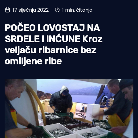
17 siječnja 2022
1 min. čitanja
Turizam i nautika
Pomorstvo
POČEO LOVOSTAJ NA
Ribolov
SRDELE I INĆUNE Kroz
veljaču ribarnice bez
Ekologija
omiljene ribe
Tradicija i kultura