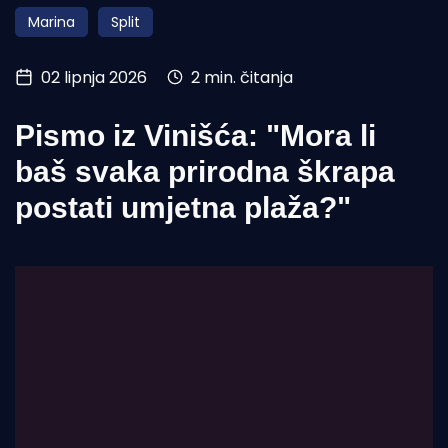
Marina
Split
Turizam i nautika
Pomorstvo
02 lipnja 2026
2 min. čitanja
Ribolov
Pismo iz Vinišća: "Mora li baš
Ekologija
svaka prirodna škrapa
Tradicija i kultura
postati umjetna plaža?"