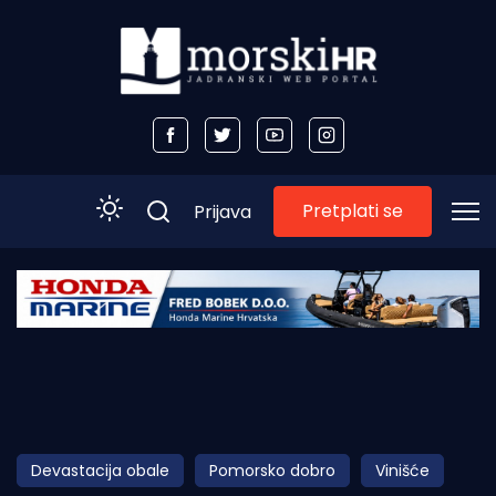
Pretplati se
Prijava
Početna
Morski plus
Morski TV
Obala
Devastacija obale
Pomorsko dobro
Vinišće
Otoci