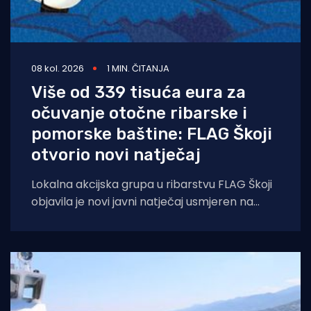
08 kol. 2026
1 MIN. ČITANJA
Više od 339 tisuća eura za
očuvanje otočne ribarske i
pomorske baštine: FLAG Škoji
otvorio novi natječaj
Lokalna akcijska grupa u ribarstvu FLAG Škoji
objavila je novi javni natječaj usmjeren na
očuvanje, valorizaciju i promociju bogate
ribarske,