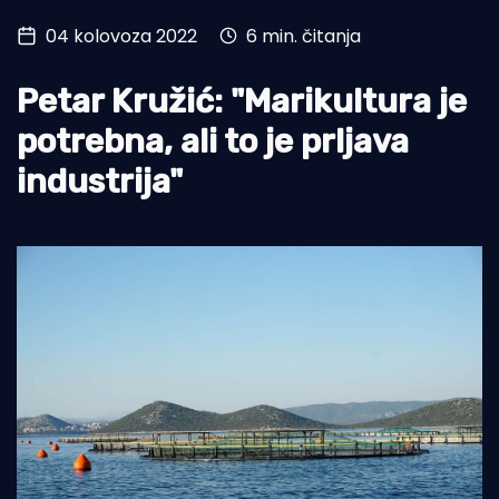
04 kolovoza 2022
6 min. čitanja
Turizam i nautika
Pomorstvo
Petar Kružić: "Marikultura je
Ribolov
potrebna, ali to je prljava
industrija"
Ekologija
Tradicija i kultura