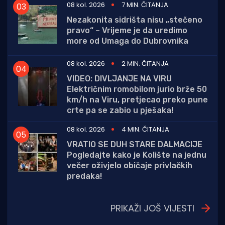
08 kol. 2026
7 MIN. ČITANJA
Nezakonita sidrišta nisu „stečeno
pravo“ – Vrijeme je da uredimo
more od Umaga do Dubrovnika
08 kol. 2026
2 MIN. ČITANJA
VIDEO: DIVLJANJE NA VIRU
Električnim romobilom jurio brže 50
km/h na Viru, pretjecao preko pune
crte pa se zabio u pješaka!
08 kol. 2026
4 MIN. ČITANJA
VRATIO SE DUH STARE DALMACIJE
Pogledajte kako je Kolište na jednu
večer oživjelo običaje privlačkih
predaka!
PRIKAŽI JOŠ VIJESTI