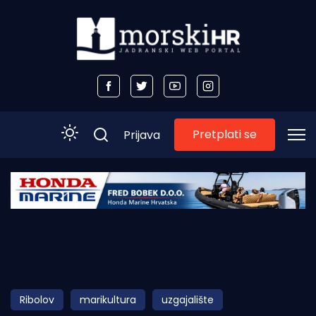
Pretplati se
Prijava
Početna
Morski plus
Morski TV
Obala
Ribolov
marikultura
uzgajalište
Otoci