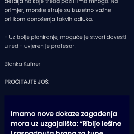
detalja na koje treba paziti ima mnogo. Na
primjer, morske struje su izuzetno važne
prilikom donošenja takvih odluka.
- Uz bolje planiranje, moguće je stvari dovesti
u red - uvjeren je profesor.
Blanka Kufner
PROČITAJTE JOŠ:
Imamo nove dokaze zagađenja
mora uz uzgajališta: “Riblje lešine
i raspadnuta hrana za tune