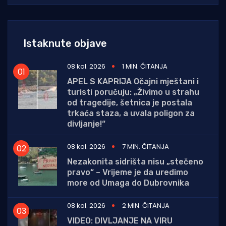
Istaknute objave
08 kol. 2026
1 MIN. ČITANJA
APEL S KAPRIJA Očajni mještani i
turisti poručuju: „Živimo u strahu
od tragedije, šetnica je postala
trkaća staza, a uvala poligon za
divljanje!“
08 kol. 2026
7 MIN. ČITANJA
Nezakonita sidrišta nisu „stečeno
pravo“ – Vrijeme je da uredimo
more od Umaga do Dubrovnika
08 kol. 2026
2 MIN. ČITANJA
VIDEO: DIVLJANJE NA VIRU