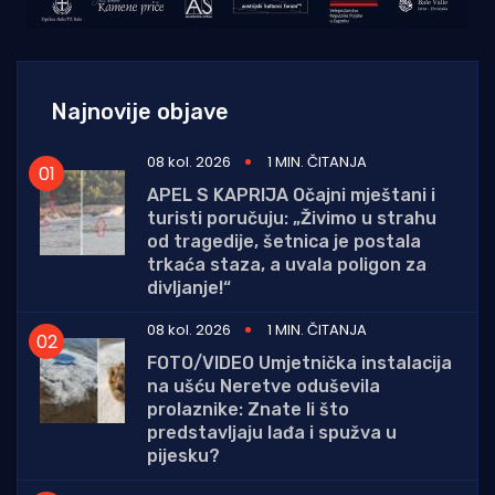
Najnovije objave
08 kol. 2026
1 MIN. ČITANJA
APEL S KAPRIJA Očajni mještani i
turisti poručuju: „Živimo u strahu
od tragedije, šetnica je postala
trkaća staza, a uvala poligon za
divljanje!“
08 kol. 2026
1 MIN. ČITANJA
FOTO/VIDEO Umjetnička instalacija
na ušću Neretve oduševila
prolaznike: Znate li što
predstavljaju lađa i spužva u
pijesku?