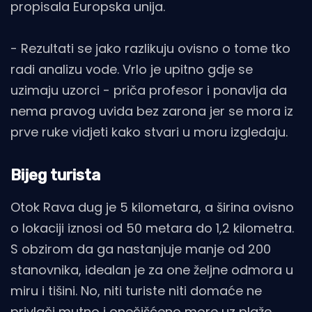
propisala Europska unija.
- Rezultati se jako razlikuju ovisno o tome tko
radi analizu vode. Vrlo je upitno gdje se
uzimaju uzorci - priča profesor i ponavlja da
nema pravog uvida bez zarona jer se mora iz
prve ruke vidjeti kako stvari u moru izgledaju.
Bijeg turista
Otok Rava dug je 5 kilometara, a širina ovisno
o lokaciji iznosi od 50 metara do 1,2 kilometra.
S obzirom da ga nastanjuje manje od 200
stanovnika, idealan je za one željne odmora u
miru i tišini. No, niti turiste niti domaće ne
privlači mutno i onečišćeno more uz plaže.