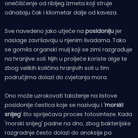
onečišćenje od ribljeg izmeta koji struje
odnašaju čak i kilometar dalje od kaveza.
Sve navedeno jako utječe na
posidoniju
jer
naslage završavaju u njenim livadama. Tako
se gomila organski mulj koji se zimi razgrađuje
na hranjive soli. Njih u proljeće koriste alge te
zbog velikih količina hranjivih soli u tim
područjima dolazi do cvjetanja mora.
Ono može uzrokovati taloženje na listove
posidonije čestica koje se nazivaju i '
morski
snijeg
' što spriječava proces fotosinteze. Kada
'morski snijeg' padne na dno, zbog bakterijske
razgradnje često dolazi do anoksije pa