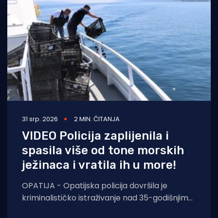
31 srp. 2026
2 MIN. ČITANJA
VIDEO Policija zaplijenila i
spasila više od tone morskih
ježinaca i vratila ih u more!
OPATIJA - Opatijska policija dovršila je
kriminalističko istraživanje nad 35-godišnjim
hrvatskim državljaninom koji je uhvaćen u