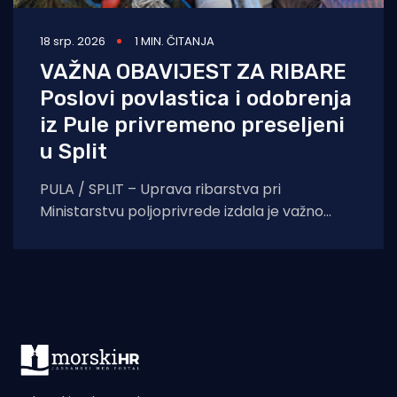
18 srp. 2026
1 MIN. ČITANJA
VAŽNA OBAVIJEST ZA RIBARE
Poslovi povlastica i odobrenja
iz Pule privremeno preseljeni
u Split
PULA / SPLIT – Uprava ribarstva pri
Ministarstvu poljoprivrede izdala je važno
priopćenje za sve vlasnike plovila i ribare s
područja Istre.