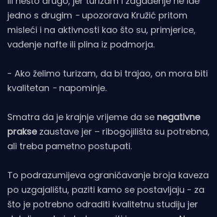
ili nešto drugo, jer turizam i zagađenje ne ide
jedno s drugim
-
upozorava Kružić pritom
misleći i na aktivnosti kao što su, primjerice,
vađenje nafte ili plina iz podmorja.
- Ako želimo turizam, da bi trajao, on mora biti
kvalitetan
-
napominje.
Smatra da je krajnje vrijeme da se
negativne
prakse
zaustave jer – ribogojilišta su potrebna,
ali treba pametno postupati.
To podrazumijeva ograničavanje broja kaveza
po uzgajalištu, paziti kamo se postavljaju - za
što je potrebno odraditi kvalitetnu studiju jer