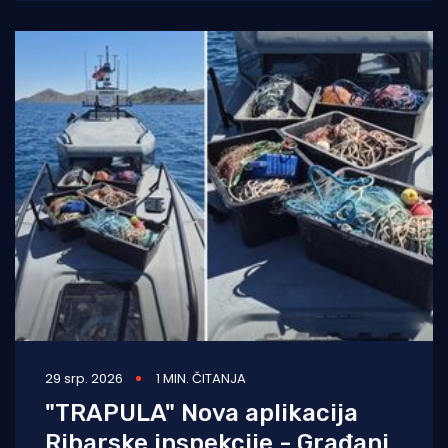
pokušaju krijumčarenja više od
29 srp. 2026
1 MIN. ČITANJA
"TRAPULA" Nova aplikacija
Ribarske inspekcije - Građani